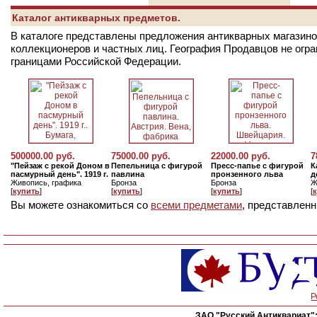
Каталог антикварных предметов.
В каталоге представлены предложения антикварных магазинов
коллекционеров и частных лиц. География Продавцов не огр
границами Российской Федерации.
500000.00 руб.
75000.00 руб.
22000.00 руб.
7
"Пейзаж с рекой Доном в
Пепельница с фигурой
Пресс-папье с фигурой
К
пасмурный день". 1919 г.
павлина
пронзенного льва
д
Живопись, графика
Бронза
Бронза
Ж
[
купить
]
[
купить
]
[
купить
]
[
Вы можете ознакомиться со
всеми предметами
, представленн
Р
ЗАО "Русский Антиквариат"