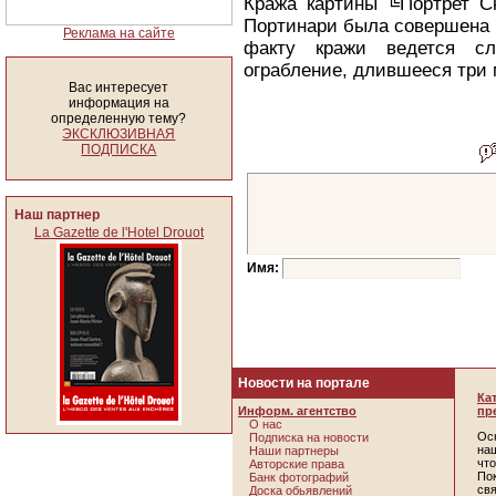
Кража картины ╚Портрет С
Портинари была совершена и
Реклама на сайте
факту кражи ведется с
ограбление, длившееся три 
Вас интересует
информация на
определенную тему?
ЭКСКЛЮЗИВНАЯ
ПОДПИСКА
Наш партнер
La Gazette de l'Hotel Drouot
Имя:
Новости на портале
Ка
Информ. агентство
пр
О нас
Ос
Подписка на новости
наш
Наши партнеры
чт
Авторские права
По
Банк фотографий
св
Доска обьявлений