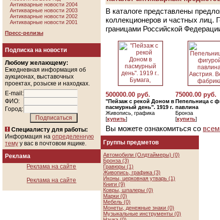
Антикварные новости 2004
В каталоге представлены предло
Антикварные новости 2003
Антикварные новости 2002
коллекционеров и частных лиц. 
Антикварные новости 2001
границами Российской Федераци
Пресс-релизы
Подписка на новости
Любому желающему:
Ежедневная информация об
аукционах, выставочных
проектах, розыске и находках.
E-mail:
500000.00 руб.
75000.00 руб.
ФИО:
"Пейзаж с рекой Доном в
Пепельница с ф
пасмурный день". 1919 г.
павлина
Город:
Живопись, графика
Бронза
[
купить
]
[
купить
]
Вы можете ознакомиться со
всем
Специалисту для работы:
Информация на
определенную
Группы предметов
тему
у вас в почтовом ящике.
Автомобили (Олдтаймеры) (0)
Реклама
Бронза (3)
Реклама на сайте
Гравюры (1)
Живопись, графика (3)
Иконы, церковная утварь (1)
Реклама на сайте
Книги (9)
Ковры, шпалеры (0)
Марки (0)
Мебель (0)
Монеты, денежные знаки (0)
Музыкальные инструменты (0)
Нэцкэ (0)