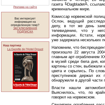
газета ╚Dagbladet╩, ссылая
Реклама на сайте
криминальном мире.
Комиссар норвежской поли
Вас интересует
Ослон, ведущий расследо
информация на
определенную тему?
делу, в тот же день зая
ЭКСКЛЮЗИВНАЯ
телевидению, что у нег
ПОДПИСКА
информации. Кстати, нор
уже задержала нескольких 
Наш партнер
Напомним, что беспрецеден
La Gazette de l'Hotel Drouot
произошло 22 августа 200
главным арт-ограблением XX
в музей среди бела дня, ко
картины со стен, выбежали и
цвета и скрылись. По слов
преступников держал их 
обнаружили в другой части 
Власти нашли автомобил
Выяснилось, что, по кра
говорил на норвежском.
Свидетели ограбления расс