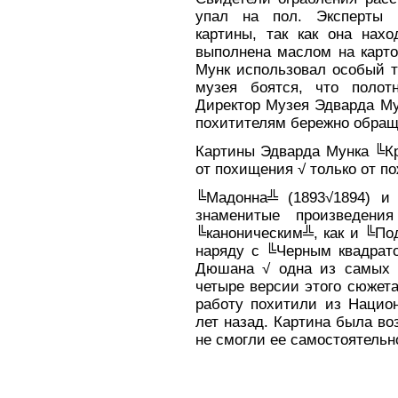
упал на пол. Эксперты в
картины, так как она нах
выполнена маслом на карто
Мунк использовал особый т
музея боятся, что полот
Директор Музея Эдварда Му
похитителям бережно обращ
Картины Эдварда Мунка ╚К
от похищения √ только от п
╚Мадонна╩ (1893√1894) и
знаменитые произведени
╚каноническим╩, как и ╚Под
наряду с ╚Черным квадра
Дюшана √ одна из самых з
четыре версии этого сюжета
работу похитили из Национ
лет назад. Картина была во
не смогли ее самостоятельн