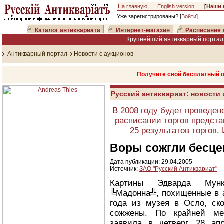
На главную
English version
[
Наши 
Уже зарегистрированы? [
Войти
]
Каталог антиквариата
Интернет-магазин
Расписание 
Крупнейший антикварный портал 
Антикварный портал
Новости с аукционов
Получите свой бесплатный 
Русский антиквариат: новости
В 2008 году будет проведен
расписании торгов предста
25 результатов торгов
Воры сожгли бесце
Дата публикации: 29.04.2005
Источник:
ЗАО "Русский Антиквариат"
Картины Эдварда Му
╚Мадонна╩, похищенные в 
года из музея в Осло, ск
сожжены. По крайней ме
заявила в четверг, 28 ап