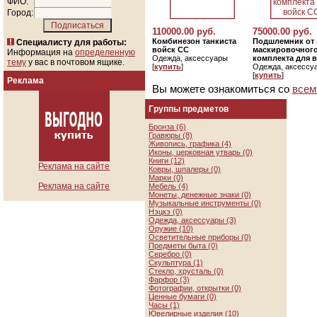
ФИО:
Город:
110000.00 руб.
75000.00 руб.
Комбинезон танкиста
Подшлемник от 
Специалисту для работы:
войск СС
маскировочног
Информация на
определенную
Одежда, аксессуары
комплекта для 
тему
у вас в почтовом ящике.
[
купить
]
Одежда, аксессу
[
купить
]
Реклама
Вы можете ознакомиться со
всем
Группы предметов
Бронза (6)
Гравюры (8)
Живопись, графика (4)
Иконы, церковная утварь (0)
Книги (12)
Реклама на сайте
Ковры, шпалеры (0)
Марки (0)
Реклама на сайте
Мебель (4)
Монеты, денежные знаки (0)
Музыкальные инструменты (0)
Нэцкэ (0)
Одежда, аксессуары (3)
Оружие (10)
Осветительные приборы (0)
Предметы быта (0)
Серебро (0)
Скульптура (1)
Стекло, хрусталь (0)
Фарфор (3)
Фотографии, открытки (0)
Ценные бумаги (0)
Часы (1)
Ювелирные изделия (10)