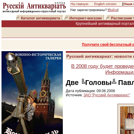
На главную
English version
[
Наши 
Уже зарегистрированы? [
Войти
]
Каталог антиквариата
Интернет-магазин
Расписание 
Крупнейший антикварный портал 
Получите свой бесплатный 
Русский антиквариат: новости
В 2008 году будет провед
Информация
Две ╚Головы╩ Пав
Дата публикации: 09.06.2006
Источник:
ЗАО "Русский Антиквариат"