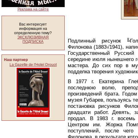
Реклама на сайте
Вас интересует
информация на
определенную тему?
ЭКСКЛЮЗИВНАЯ
Подлинный рисунок ╚Гол
ПОДПИСКА
Филонова (1883√1941), напис
Государственный Русский
середине июля нынешнего г
Наш партнер
La Gazette de l'Hotel Drouot
мастера. До сих пор в му
подделка творения художник
В 1977 г. Екатерина Гле
последнюю волю, преп
произведений брата. Годом
музея Губарев, пользуясь т
постановка рисунков Фило
двадцати работ. Девять, 
продал. В 1983 г. восемь
Центром им. Жоржа Пом
поступлений, после чего
Филонова, в результате кот