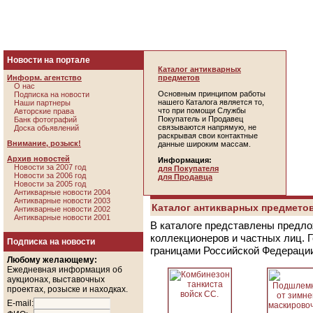
Новости на портале
Каталог антикварных
Информ. агентство
предметов
О нас
Основным принципом работы
Подписка на новости
нашего Каталога является то,
Наши партнеры
что при помощи Службы
Авторские права
Покупатель и Продавец
Банк фотографий
связываются напрямую, не
Доска обьявлений
раскрывая свои контактные
Внимание, розыск!
данные широким массам.
Архив новостей
Информация:
Новости за 2007 год
для Покупателя
Новости за 2006 год
для Продавца
Новости за 2005 год
Антикварные новости 2004
Антикварные новости 2003
Каталог антикварных предметов
Антикварные новости 2002
Антикварные новости 2001
В каталоге представлены предло
коллекционеров и частных лиц. 
Подписка на новости
границами Российской Федераци
Любому желающему:
Ежедневная информация об
аукционах, выставочных
проектах, розыске и находках.
E-mail: