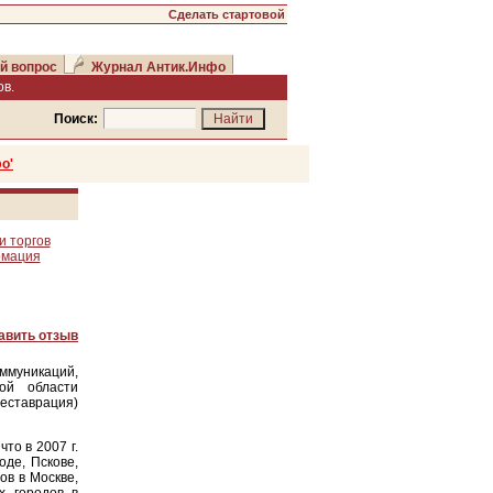
Сделать стартовой
й вопрос
Журнал Антик.Инфо
в.
Поиск:
о'
и торгов
рмация
авить отзыв
ммуникаций,
ой области
еставрация)
то в 2007 г.
де, Пскове,
ов в Москве,