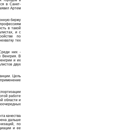
х городов в
ся в Санкт-
заявил Артем
ионную биржу
профессиям
сть в такой
листах, и с
ройстве по
ехватку тех
Среди них -
 Венгрия. В
Венгрии и их
алистов двух
анции. Цель
 применение
спортизации
 этой работе
ой области и
воочередных
нта качества
рена дальше
низаций, по
циации и ее