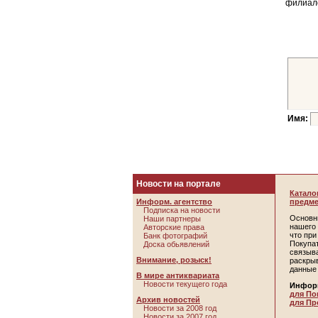
филиало
Имя:
Новости на портале
Катало
Информ. агентство
предме
Подписка на новости
Основн
Наши партнеры
нашего 
Авторские права
что пр
Банк фотографий
Покупа
Доска обьявлений
связыв
Внимание, розыск!
раскры
данные
В мире антиквариата
Новости текущего года
Инфор
для По
Архив новостей
для Пр
Новости за 2008 год
Новости за 2007 год