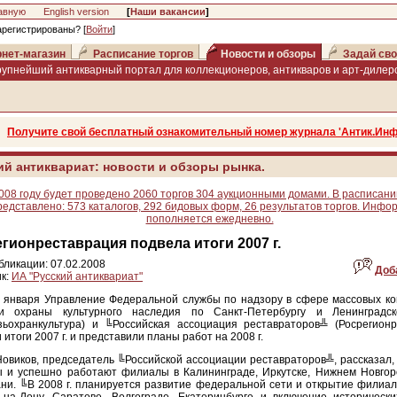
авную
English version
[
Наши вакансии
]
арегистрированы? [
Войти
]
нет-магазин
Расписание торгов
Новости и обзоры
Задай сво
рупнейший антикварный портал для коллекционеров, антикваров и арт-дилеро
Получите свой бесплатный ознакомительный номер журнала 'Антик.Инф
ий антиквариат: новости и обзоры рынка.
008 году будет проведено 2060 торгов 304 аукционными домами. В расписани
редставлено: 573 каталогов, 292 бидовых форм, 26 результатов торгов. Инфо
пополняется ежедневно.
гионреставрация подвела итоги 2007 г.
бликации: 07.02.2008
Доб
к:
ИА "Русский антиквариат"
 января Управление Федеральной службы по надзору в сфере массовых ко
и охраны культурного наследия по Санкт-Петербургу и Ленинградск
зьохранкультура) и ╚Российская ассоциация реставраторов╩ (Росрегионр
 итоги 2007 г. и представили планы работ на 2008 г.
овиков, председатель ╚Российской ассоциации реставраторов╩, рассказал, ч
 и успешно работают филиалы в Калининграде, Иркутске, Нижнем Новгоро
ни. ╚В 2008 г. планируется развитие федеральной сети и открытие филиал