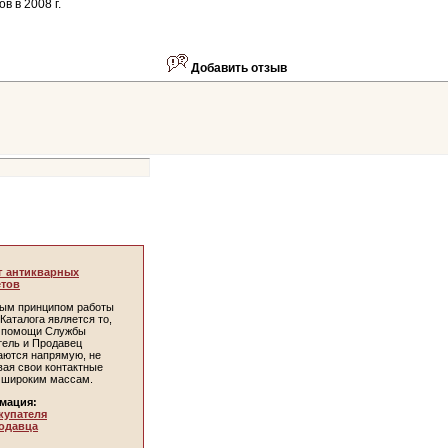
в в 2008 г.
Добавить отзыв
г антикварных
тов
ым принципом работы
Каталога является то,
и помощи Службы
тель и Продавец
аются напрямую, не
вая свои контактные
 широким массам.
мация:
купателя
одавца