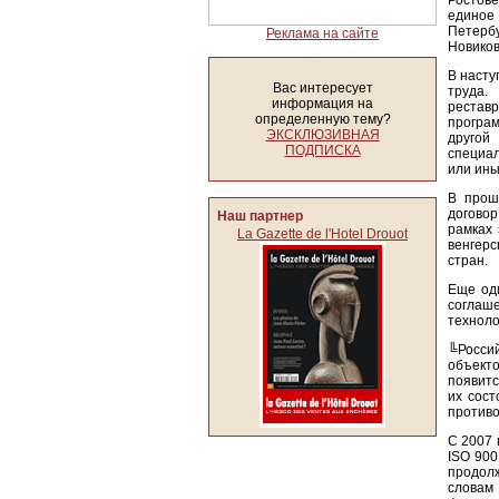
Ростове
единое
Петербу
Реклама на сайте
Новиков
В насту
Вас интересует
труда.
информация на
реставр
определенную тему?
програ
ЭКСКЛЮЗИВНАЯ
другой
ПОДПИСКА
специал
или ины
В прош
договор
Наш партнер
рамках 
La Gazette de l'Hotel Drouot
венгерс
стран.
Еще оди
соглаш
техноло
╚Росси
объекто
появитс
их сост
противо
С 2007 
ISO 900
продол
словам