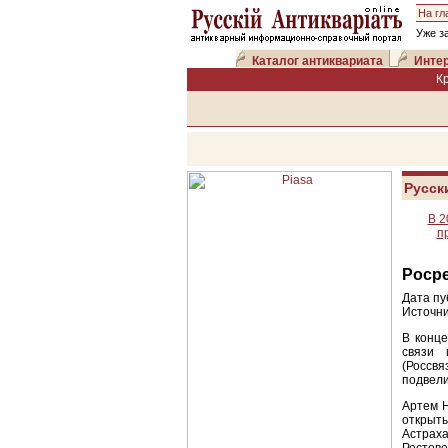
На гл
Уже з
Каталог антиквариата
Интер
К
Русск
В 2
п
Росре
Дата пу
Источни
В конце
связи 
(Россвя
подвели
Артем Н
открыты
Астраха