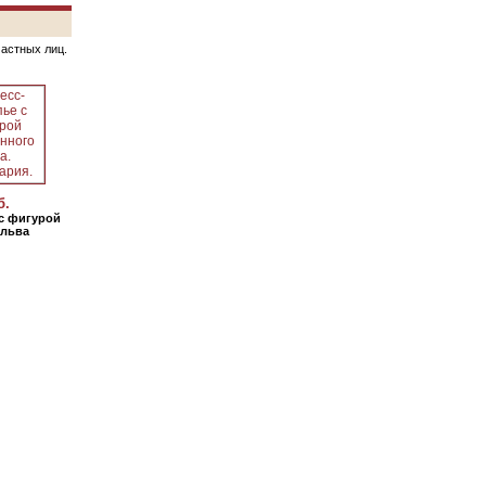
частных лиц.
б.
с фигурой
 льва