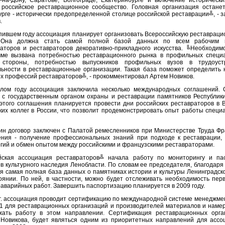
-на-Дону, Саратове, Волгограде, Екатеринбурге и включение исторически
 российское реставрационное сообщество. Головная организация останет
рге - исторически предопределенной столице российской реставрации╩, - 
.
пившем году ассоциация планирует организовать Всероссийскую реставрац
 Она должна стать самой полной базой данных по всем рабочим 
аторов и реставраторов декоративно-прикладного искусства. ╚Необходимо
мме вызвана потребностью реставрационного рынка в профильных специа
 стороны, потребностью выпускников профильных вузов в трудоуст
ьности в реставрационные организации. Такая база поможет определить н
х профессий реставраторов╩, - прокомментировал Артем Новиков.
лом году ассоциация заключила несколько международных соглашений. 
 с государственным органом охраны и реставрации памятников Республики
этого соглашения планируется провести дни российских реставраторов в 
ких коллег в России, что позволит продемонстрировать опыт работы специ
н договор заключен с Палатой ремесленников при Министерстве Труда Фр
ения - получение профессиональных знаний при подходе к реставрации,
гий и обмен опытом между российскими и французскими реставраторами.
йская ассоциация реставраторов╩ начала работу по мониторингу и па
в культурного наследия Ленобласти. По словам ее председателя, благодаря
я самая полная база данных о памятниках истории и культуры Ленинградск
оянии. По ней, в частности, можно будет отслеживать необходимость пер
аварийных работ. Завершить паспортизацию планируется в 2009 году.
г. ассоциация проводит сертификацию по международной системе менеджме
1 для реставрационных организаций и производителей материалов и наме
жать работу в этом направлении. Сертификация реставрационных орга
 Новикова, будет являться одним из приоритетных направлений для ассо