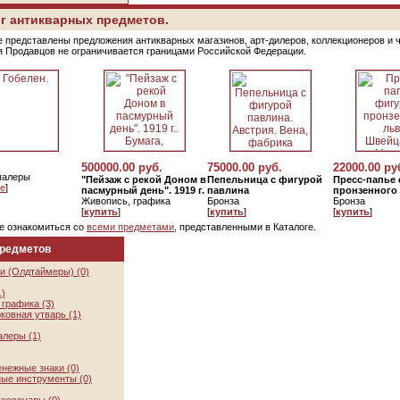
г антикварных предметов.
е представлены предложения антикварных магазинов, арт-дилеров, коллекционеров и 
я Продавцов не ограничивается границами Российской Федерации.
500000.00 руб.
75000.00 руб.
22000.00 ру
палеры
"Пейзаж с рекой Доном в
Пепельница с фигурой
Пресс-папье 
е
]
пасмурный день". 1919 г.
павлина
пронзенного
Живопись, графика
Бронза
Бронза
[
купить
]
[
купить
]
[
купить
]
е ознакомиться со
всеми предметами
, представленными в Каталоге.
предметов
и (Олдтаймеры) (0)
1)
графика (3)
ковная утварь (1)
алеры (1)
нежные знаки (0)
ые инструменты (0)