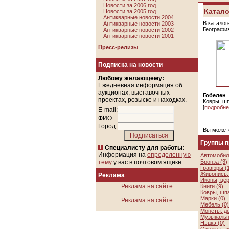
Новости за 2006 год
Катало
Новости за 2005 год
Антикварные новости 2004
В каталог
Антикварные новости 2003
Географи
Антикварные новости 2002
Антикварные новости 2001
Пресс-релизы
Подписка на новости
Любому желающему:
Ежедневная информация об
аукционах, выставочных
Гобелен
проектах, розыске и находках.
Ковры, ш
[
подробне
E-mail:
ФИО:
Город:
Вы может
Группы 
Специалисту для работы:
Информация на
определенную
Автомобил
тему
у вас в почтовом ящике.
Бронза (3)
Гравюры (
Живопись, 
Реклама
Иконы, цер
Реклама на сайте
Книги (9)
Ковры, шп
Марки (0)
Реклама на сайте
Мебель (0)
Монеты, де
Музыкальн
Нэцкэ (0)