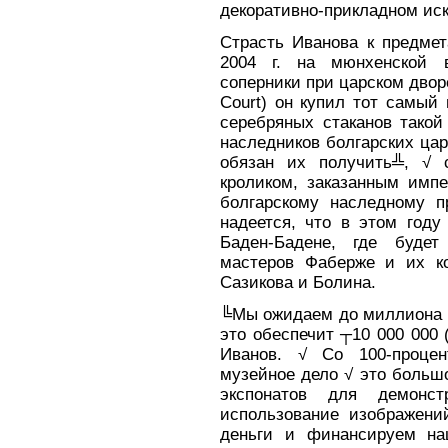
декоративно-прикладном иск
Страсть Иванова к предме
2004 г. на мюнхенской в
соперники при царском дворе╩
Court) он купил тот самый
серебряных стаканов тако
наследников болгарских царе
обязан их получить╩, √ 
кроликом, заказанным импе
болгарскому наследному п
надеется, что в этом году
Баден-Бадене, где будет
мастеров Фаберже и их к
Сазикова и Болина.
╚Мы ожидаем до миллиона п
это обеспечит ┬10 000 000 
Иванов. √ Со 100-процен
музейное дело √ это больш
экспонатов для демон
использование изображени
деньги и финансируем на