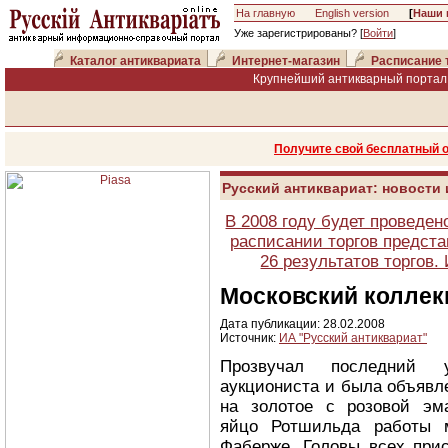
На главную
English version
[
Наши 
Уже зарегистрированы? [
Войти
]
Каталог антиквариата
Интернет-магазин
Расписание 
Крупнейший антикварный портал 
Получите свой бесплатный 
Русский антиквариат: новости
В 2008 году будет проведен
расписании торгов предста
26 результатов торгов
Московский коллек
Дата публикации: 28.02.2008
Источник:
ИА "Русский антиквариат"
Прозвучал последний у
аукциониста и была объявл
на золотое с розовой эм
яйцо Ротшильда работы 
Фаберже. Головы всех при