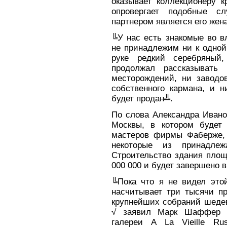
оказывает коллекционеру 
опровергает подобные сл
партнером является его жен
╚У нас есть знакомые во в
не принадлежим ни к одной
руке редкий серебряный
продолжал рассказыват
месторождений, ни заводо
собственного кармана, и 
будет продан╩.
По слова Александра Ивано
Москвы, в котором будет
мастеров фирмы Фаберже, 
некоторые из принадлеж
Строительство здания площ
000 000 и будет завершено в 
╚Пока что я не видел этой
насчитывает три тысячи пр
крупнейших собраний шеде
√ заявил Марк Шаффер (M
галереи A La Vieille Ru