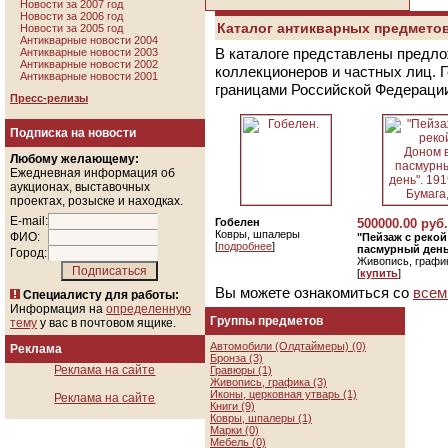
Новости за 2007 год
Новости за 2006 год
Каталог антикварных предметов
Новости за 2005 год
Антикварные новости 2004
В каталоге представлены предло
Антикварные новости 2003
Антикварные новости 2002
коллекционеров и частных лиц. 
Антикварные новости 2001
границами Российской Федераци
Пресс-релизы
Подписка на новости
Любому желающему:
Ежедневная информация об
аукционах, выставочных
проектах, розыске и находках.
E-mail:
Гобелен
500000.00 руб.
Ковры, шпалеры
ФИО:
"Пейзаж с реко
[
подробнее
]
пасмурный день"
Город:
Живопись, графи
[
купить
]
Вы можете ознакомиться со
всем
Специалисту для работы:
Информация на
определенную
Группы предметов
тему
у вас в почтовом ящике.
Автомобили (Олдтаймеры) (0)
Реклама
Бронза (3)
Реклама на сайте
Гравюры (1)
Живопись, графика (3)
Иконы, церковная утварь (1)
Реклама на сайте
Книги (9)
Ковры, шпалеры (1)
Марки (0)
Мебель (0)