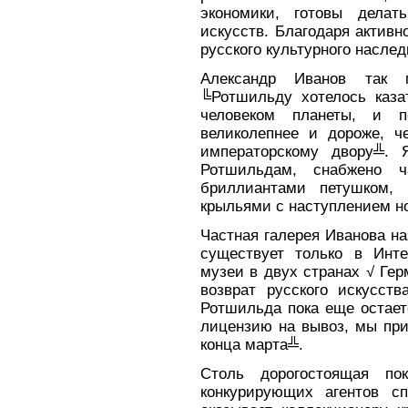
экономики, готовы делат
искусств. Благодаря активн
русского культурного насле
Александр Иванов так п
╚Ротшильду хотелось каз
человеком планеты, и п
великолепнее и дороже, ч
императорскому двору╩. 
Ротшильдам, снабжено ч
бриллиантами петушком, 
крыльями с наступлением но
Частная галерея Иванова н
существует только в Инте
музеи в двух странах √ Ге
возврат русского искусст
Ротшильда пока еще остает
лицензию на вывоз, мы при
конца марта╩.
Столь дорогостоящая по
конкурирующих агентов с