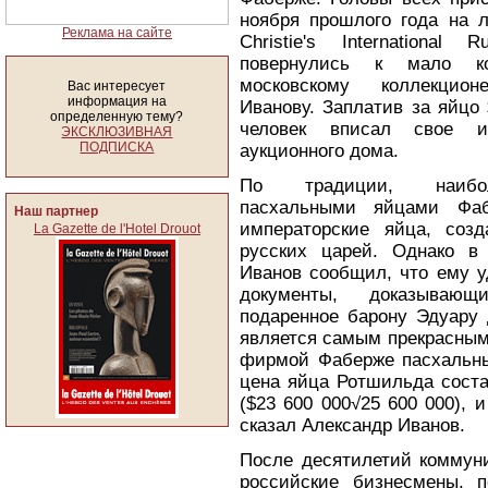
ноября прошлого года на л
Реклама на сайте
Christie's International 
повернулись к мало ко
московскому коллекцион
Вас интересует
информация на
Иванову. Заплатив за яйцо 
определенную тему?
человек вписал свое 
ЭКСКЛЮЗИВНАЯ
ПОДПИСКА
аукционного дома.
По традиции, наибо
пасхальными яйцами Фаб
Наш партнер
императорские яйца, созд
La Gazette de l'Hotel Drouot
русских царей. Однако в
Иванов сообщил, что ему у
документы, доказывающ
подаренное барону Эдуару 
является самым прекрасным
фирмой Фаберже пасхальны
цена яйца Ротшильда соста
($23 600 000√25 600 000), 
сказал Александр Иванов.
После десятилетий коммуни
российские бизнесмены, п