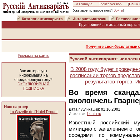
На главную
English version
[
Наши 
Уже зарегистрированы? [
Войти
]
Каталог антиквариата
Интернет-магазин
Расписание 
Крупнейший антикварный портал 
Получите свой бесплатный 
Реклама на сайте
Русский антиквариат: новости
В 2008 году будет проведен
Вас интересует
расписании торгов представ
информация на
определенную тему?
результатов торгов. 
ЭКСКЛЮЗИВНАЯ
ПОДПИСКА
Во время сканда
виолончель Гварне
Наш партнер
Дата публикации: 01.10.2001
La Gazette de l'Hotel Drouot
Источник:
Lenta.ru
Известный российский му
милицию с заявлением о том
соседями по коммунальн