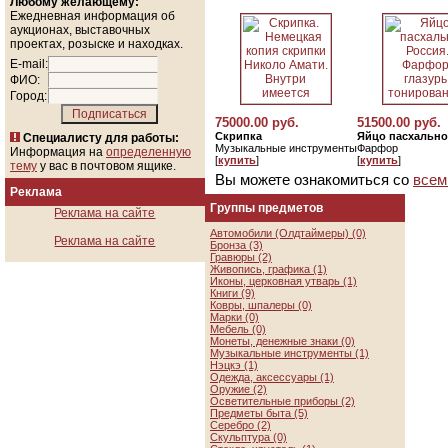
Любому желающему:
Ежедневная информация об
аукционах, выставочных
проектах, розыске и находках.
E-mail:
ФИО:
Город:
75000.00 руб.
51500.00 руб.
Скрипка
Яйцо пасхально
Специалисту для работы:
Музыкальные инструменты
Фарфор
Информация на
определенную
[
купить
]
[
купить
]
тему
у вас в почтовом ящике.
Вы можете ознакомиться со
всем
Реклама
Группы предметов
Реклама на сайте
Автомобили (Олдтаймеры) (0)
Реклама на сайте
Бронза (3)
Гравюры (2)
Живопись, графика (1)
Иконы, церковная утварь (1)
Книги (9)
Ковры, шпалеры (0)
Марки (0)
Мебель (0)
Монеты, денежные знаки (0)
Музыкальные инструменты (1)
Нэцкэ (1)
Одежда, аксессуары (1)
Оружие (2)
Осветительные приборы (2)
Предметы быта (5)
Серебро (2)
Скульптура (0)