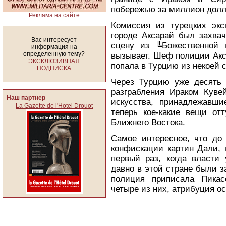
побережью за миллион долл
Реклама на сайте
Комиссия из турецких эксп
городе Аксарай был захвач
Вас интересует
сцену из ╚Божественной 
информация на
определенную тему?
вызывает. Шеф полиции Акс
ЭКСКЛЮЗИВНАЯ
попала в Турцию из некоей 
ПОДПИСКА
Через Турцию уже десять 
разграбления Ираком Куве
Наш партнер
искусства, принадлежавши
La Gazette de l'Hotel Drouot
теперь кое-какие вещи от
Ближнего Востока.
Самое интересное, что до 
конфискации картин Дали, 
первый раз, когда власти
давно в этой стране были з
полиция приписала Пикас
четыре из них, атрибуция о