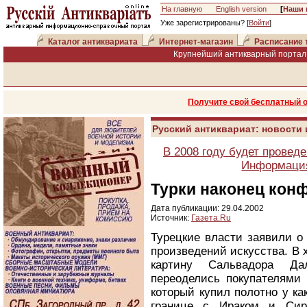
На главную
English version
[
Наши 
Уже зарегистрированы? [
Войти
]
Каталог антиквариата
Интернет-магазин
Расписание 
Крупнейший антикварный портал 
Получите свой бесплатный 
Русский антиквариат: новости
В 2008 году будет провед
Информация
Турки наконец кон
Дата публикации: 29.04.2002
Источник:
Газета.Ru
Турецкие власти заявили о
произведений искусства. В
картину Сальвадора Да
переоделись покупателями 
который купил полотно у как
границе с Ираком и Сир