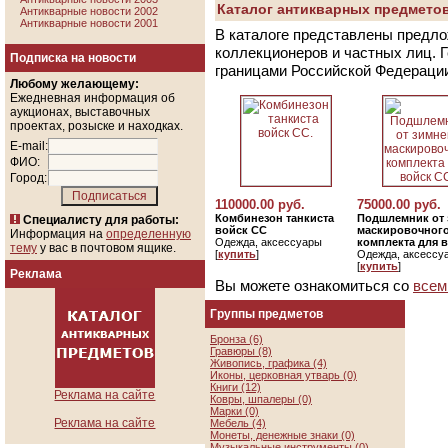
Каталог антикварных предметов
Антикварные новости 2002
Антикварные новости 2001
В каталоге представлены предло
коллекционеров и частных лиц. 
Подписка на новости
границами Российской Федераци
Любому желающему:
Ежедневная информация об
аукционах, выставочных
проектах, розыске и находках.
E-mail:
ФИО:
Город:
110000.00 руб.
75000.00 руб.
Комбинезон танкиста
Подшлемник от 
Специалисту для работы:
войск СС
маскировочног
Информация на
определенную
Одежда, аксессуары
комплекта для 
тему
у вас в почтовом ящике.
[
купить
]
Одежда, аксессу
[
купить
]
Реклама
Вы можете ознакомиться со
всем
Группы предметов
Бронза (6)
Гравюры (8)
Живопись, графика (4)
Иконы, церковная утварь (0)
Книги (12)
Реклама на сайте
Ковры, шпалеры (0)
Марки (0)
Реклама на сайте
Мебель (4)
Монеты, денежные знаки (0)
Музыкальные инструменты (0)