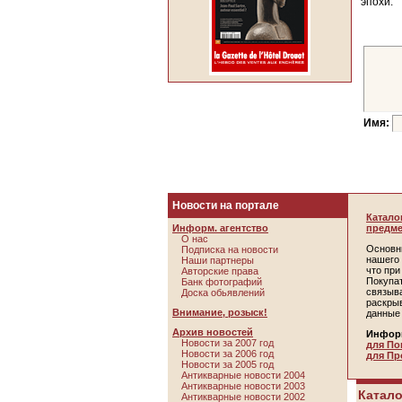
эпохи.
Имя:
Новости на портале
Катало
Информ. агентство
предме
О нас
Основн
Подписка на новости
нашего 
Наши партнеры
что пр
Авторские права
Покупа
Банк фотографий
связыв
Доска обьявлений
раскры
Внимание, розыск!
данные
Архив новостей
Инфор
Новости за 2007 год
для По
Новости за 2006 год
для Пр
Новости за 2005 год
Антикварные новости 2004
Антикварные новости 2003
Катало
Антикварные новости 2002