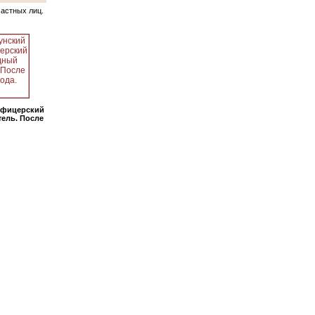
частных лиц.
офицерский
ель. После