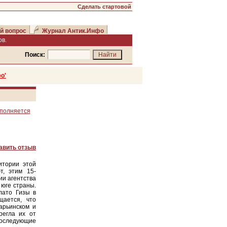
Сделать стартовой
й вопрос
Журнал Антик.Инфо
в.
Поиск:
о'
ополняется
авить отзыв
итории этой
т, этим 15-
ии агентства
юге страны.
лато Гизы в
щается, что
арьинском и
регла их от
последующие