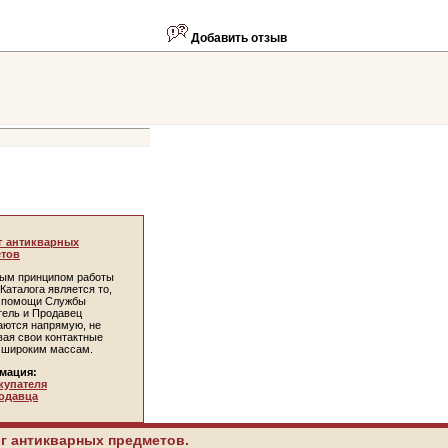
Добавить отзыв
г антикварных
тов
ым принципом работы
Каталога является то,
и помощи Службы
тель и Продавец
аются напрямую, не
вая свои контактные
 широким массам.
мация:
купателя
одавца
г антикварных предметов.