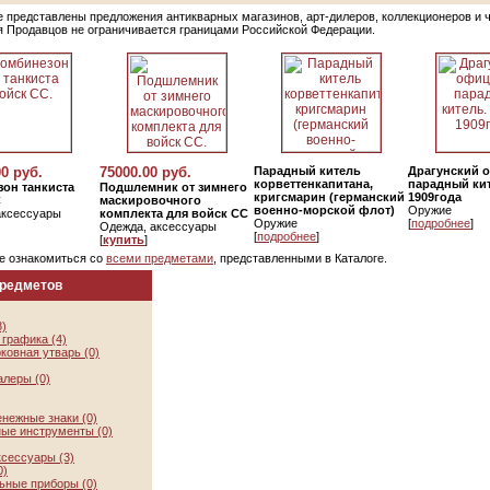
е представлены предложения антикварных магазинов, арт-дилеров, коллекционеров и 
я Продавцов не ограничивается границами Российской Федерации.
00 руб.
75000.00 руб.
Парадный китель
Драгунский 
корветтенкапитана,
парадный кит
он танкиста
Подшлемник от зимнего
кригсмарин (германский
1909года
С
маскировочного
военно-морской флот)
Оружие
аксессуары
комплекта для войск СС
Оружие
[
подробнее
]
Одежда, аксессуары
[
подробнее
]
[
купить
]
е ознакомиться со
всеми предметами
, представленными в Каталоге.
предметов
8)
графика (4)
ковная утварь (0)
алеры (0)
нежные знаки (0)
ые инструменты (0)
ксессуары (3)
0)
ьные приборы (0)