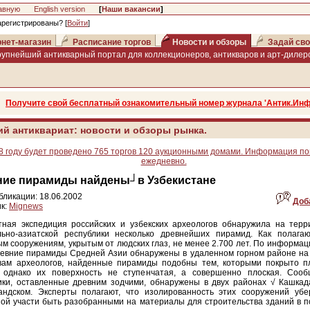
авную
English version
[
Наши вакансии
]
арегистрированы? [
Войти
]
нет-магазин
Расписание торгов
Новости и обзоры
Задай сво
рупнейший антикварный портал для коллекционеров, антикваров и арт-дилеро
Получите свой бесплатный ознакомительный номер журнала 'Антик.Инф
ий антиквариат: новости и обзоры рынка.
8 году будет проведено 765 торгов 120 аукционными домами. Информация п
ежедневно.
ние пирамиды найдены┘в Узбекистане
бликации: 18.06.2002
Доб
к:
Mignews
тная экспедиция российских и узбекских археологов обнаружила на терр
льно-азиатской республики несколько древнейших пирамид. Как полагаю
м сооружениям, укрытым от людских глаз, не менее 2.700 лет. По информац
евние пирамиды Средней Азии обнаружены в удаленном горном районе на 
вам археологов, найденные пирамиды подобны тем, которыми покрыто п
, однако их поверхность не ступенчатая, а совершенно плоская. Сооб
ики, оставленные древним зодчими, обнаружены в двух районах √ Кашкад
андском. Эксперты полагают, что изолированность этих сооружений убе
ой участи быть разобранными на материалы для строительства зданий в 