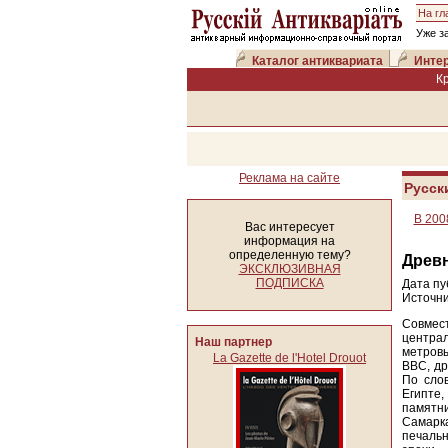
На гл
Уже з
Каталог антиквариата
Интер
К
Реклама на сайте
Русск
В 200
Вас интересует
информация на
определенную тему?
Древ
ЭКСКЛЮЗИВНАЯ
ПОДПИСКА
Дата пу
Источни
Совмес
центра
Наш партнер
метровы
La Gazette de l'Hotel Drouot
ВВС, др
По сло
Египте
памятн
Самарк
печальн