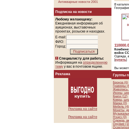
Антикварные новости 2001
В каталог
Географи
Подписка на новости
Любому желающему:
Ежедневная информация об
аукционах, выставочных
проектах, розыске и находках.
E-mail:
ФИО:
110000.
Город:
Комбинез
войск С
Одежда, 
Специалисту для работы:
[
купить
]
Информация на
определенную
тему
у вас в почтовом ящике.
Вы может
Реклама
Группы 
Бронза (6)
Гравюры (
Живопись, 
Иконы, цер
Книги (12)
Ковры, шп
Марки (0)
Мебель (4)
Реклама на сайте
Монеты, де
Музыкальн
Реклама на сайте
Нэцкэ (0)
Одежда, а
Оружие (1
Осветител