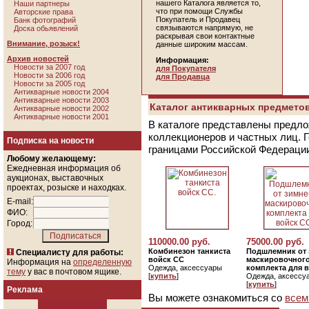
нашего Каталога является то,
Наши партнеры
что при помощи Службы
Авторские права
Покупатель и Продавец
Банк фотографий
связываются напрямую, не
Доска обьявлений
раскрывая свои контактные
Внимание, розыск!
данные широким массам.
Архив новостей
Информация:
Новости за 2007 год
для Покупателя
Новости за 2006 год
для Продавца
Новости за 2005 год
Антикварные новости 2004
Антикварные новости 2003
Каталог антикварных предметов
Антикварные новости 2002
Антикварные новости 2001
В каталоге представлены предло
коллекционеров и частных лиц. 
Подписка на новости
границами Российской Федераци
Любому желающему:
Ежедневная информация об
аукционах, выставочных
проектах, розыске и находках.
E-mail:
ФИО:
Город:
110000.00 руб.
75000.00 руб.
Комбинезон танкиста
Подшлемник от 
Специалисту для работы:
войск СС
маскировочног
Информация на
определенную
Одежда, аксессуары
комплекта для 
тему
у вас в почтовом ящике.
[
купить
]
Одежда, аксессу
[
купить
]
Реклама
Вы можете ознакомиться со
всем