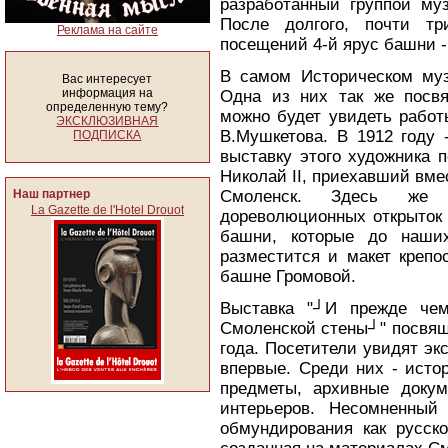
разработанный группой муз
После долгого, почти тр
Реклама на сайте
посещений 4-й ярус башни -
В самом Историческом муз
Вас интересует
информация на
Одна из них так же посв
определенную тему?
можно будет увидеть работ
ЭКСКЛЮЗИВНАЯ
В.Мушкетова. В 1912 году 
ПОДПИСКА
выставку этого художника 
Николай II, приехавший вме
Наш партнер
Смоленск. Здесь же 
La Gazette de l'Hotel Drouot
дореволюционных открыток 
башни, которые до наши
разместится и макет крепо
башне Громовой.
Выставка "┘И прежде че
Смоленской стены┘" посвящ
года. Посетители увидят эк
впервые. Среди них - исто
предметы, архивные докум
интерьеров. Несомненный
обмундирования как русско