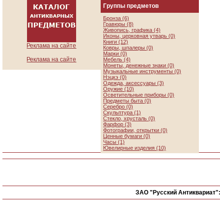
Группы предметов
Бронза (6)
Гравюры (8)
Живопись, графика (4)
Иконы, церковная утварь (0)
Книги (12)
Реклама на сайте
Ковры, шпалеры (0)
Марки (0)
Реклама на сайте
Мебель (4)
Монеты, денежные знаки (0)
Музыкальные инструменты (0)
Нэцкэ (0)
Одежда, аксессуары (3)
Оружие (10)
Осветительные приборы (0)
Предметы быта (0)
Серебро (0)
Скульптура (1)
Стекло, хрусталь (0)
Фарфор (3)
Фотографии, открытки (0)
Ценные бумаги (0)
Часы (1)
Ювелирные изделия (10)
ЗАО "Русский Антиквариат"