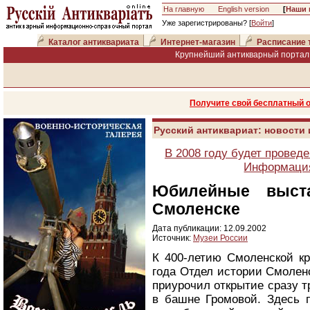
На главную
English version
[
Наши 
Уже зарегистрированы? [
Войти
]
Каталог антиквариата
Интернет-магазин
Расписание 
Крупнейший антикварный портал 
Получите свой бесплатный 
Русский антиквариат: новости
В 2008 году будет провед
Информация
Юбилейные выст
Смоленске
Дата публикации: 12.09.2002
Источник:
Музеи России
К 400-летию Смоленской кр
года Отдел истории Смоленс
приурочил открытие сразу т
в башне Громовой. Здесь п