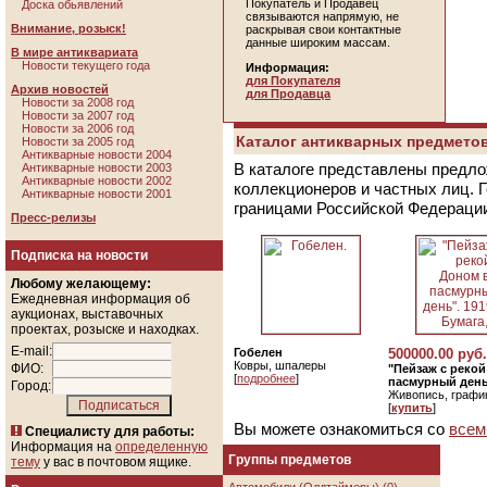
Покупатель и Продавец
Доска обьявлений
связываются напрямую, не
Внимание, розыск!
раскрывая свои контактные
данные широким массам.
В мире антиквариата
Новости текущего года
Информация:
для Покупателя
Архив новостей
для Продавца
Новости за 2008 год
Новости за 2007 год
Новости за 2006 год
Каталог антикварных предметов
Новости за 2005 год
Антикварные новости 2004
В каталоге представлены предло
Антикварные новости 2003
Антикварные новости 2002
коллекционеров и частных лиц. 
Антикварные новости 2001
границами Российской Федераци
Пресс-релизы
Подписка на новости
Любому желающему:
Ежедневная информация об
аукционах, выставочных
проектах, розыске и находках.
E-mail:
Гобелен
500000.00 руб.
Ковры, шпалеры
ФИО:
"Пейзаж с реко
[
подробнее
]
пасмурный день"
Город:
Живопись, графи
[
купить
]
Вы можете ознакомиться со
всем
Специалисту для работы:
Информация на
определенную
Группы предметов
тему
у вас в почтовом ящике.