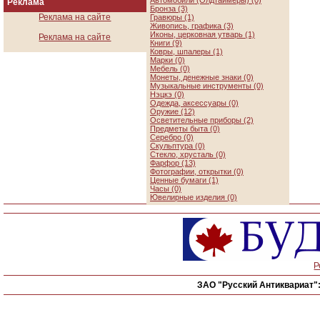
Автомобили (Олдтаймеры) (0)
Реклама
Бронза (3)
Реклама на сайте
Гравюры (1)
Живопись, графика (3)
Иконы, церковная утварь (1)
Реклама на сайте
Книги (9)
Ковры, шпалеры (1)
Марки (0)
Мебель (0)
Монеты, денежные знаки (0)
Музыкальные инструменты (0)
Нэцкэ (0)
Одежда, аксессуары (0)
Оружие (12)
Осветительные приборы (2)
Предметы быта (0)
Серебро (0)
Скульптура (0)
Стекло, хрусталь (0)
Фарфор (13)
Фотографии, открытки (0)
Ценные бумаги (1)
Часы (0)
Ювелирные изделия (0)
Р
ЗАО "Русский Антиквариат"