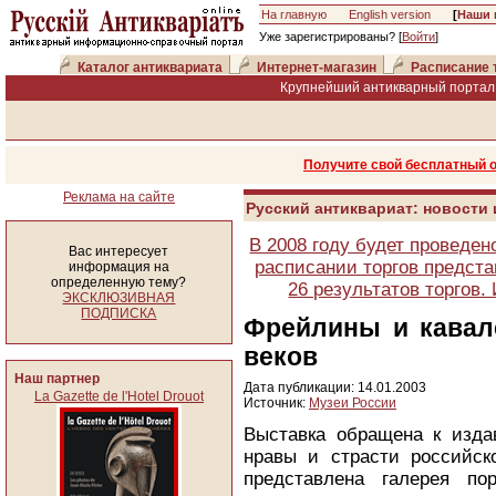
На главную
English version
[
Наши 
Уже зарегистрированы? [
Войти
]
Каталог антиквариата
Интернет-магазин
Расписание 
Крупнейший антикварный портал 
Получите свой бесплатный 
Реклама на сайте
Русский антиквариат: новости
В 2008 году будет проведен
Вас интересует
расписании торгов предста
информация на
определенную тему?
26 результатов торгов
ЭКСКЛЮЗИВНАЯ
ПОДПИСКА
Фрейлины и кавале
веков
Наш партнер
Дата публикации: 14.01.2003
La Gazette de l'Hotel Drouot
Источник:
Музеи России
Выставка обращена к изда
нравы и страсти российско
представлена галерея по