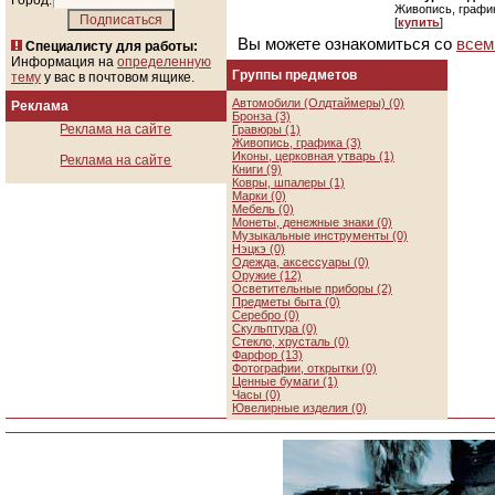
Город:
Живопись, графи
[
купить
]
Вы можете ознакомиться со
всем
Специалисту для работы:
Информация на
определенную
Группы предметов
тему
у вас в почтовом ящике.
Автомобили (Олдтаймеры) (0)
Реклама
Бронза (3)
Реклама на сайте
Гравюры (1)
Живопись, графика (3)
Иконы, церковная утварь (1)
Реклама на сайте
Книги (9)
Ковры, шпалеры (1)
Марки (0)
Мебель (0)
Монеты, денежные знаки (0)
Музыкальные инструменты (0)
Нэцкэ (0)
Одежда, аксессуары (0)
Оружие (12)
Осветительные приборы (2)
Предметы быта (0)
Серебро (0)
Скульптура (0)
Стекло, хрусталь (0)
Фарфор (13)
Фотографии, открытки (0)
Ценные бумаги (1)
Часы (0)
Ювелирные изделия (0)