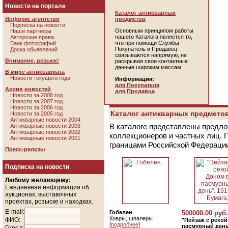
Новости на портале
Каталог антикварных
Информ. агентство
предметов
Подписка на новости
Основным принципом работы
Наши партнеры
нашего Каталога является то,
Авторские права
что при помощи Службы
Банк фотографий
Покупатель и Продавец
Доска обьявлений
связываются напрямую, не
Внимание, розыск!
раскрывая свои контактные
данные широким массам.
В мире антиквариата
Новости текущего года
Информация:
для Покупателя
Архив новостей
для Продавца
Новости за 2008 год
Новости за 2007 год
Новости за 2006 год
Каталог антикварных предметов
Новости за 2005 год
Антикварные новости 2004
В каталоге представлены предло
Антикварные новости 2003
Антикварные новости 2002
коллекционеров и частных лиц. 
Антикварные новости 2001
границами Российской Федераци
Пресс-релизы
Подписка на новости
Любому желающему:
Ежедневная информация об
аукционах, выставочных
проектах, розыске и находках.
E-mail:
Гобелен
500000.00 руб.
Ковры, шпалеры
ФИО:
"Пейзаж с реко
[
подробнее
]
пасмурный день"