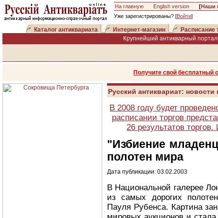
На главную
English version
[
Наши 
Уже зарегистрированы? [
Войти
]
Каталог антиквариата
Интернет-магазин
Расписание 
Крупнейший антикварный портал 
Получите свой бесплатный 
Русский антиквариат: новости
В 2008 году будет проведен
расписании торгов предста
26 результатов торгов
"Избиение младенц
полотен мира
Дата публикации: 03.02.2003
В Национальной галерее Ло
из самых дорогих полоте
Пауля Рубенса. Картина зан
мировых аукционов и стала