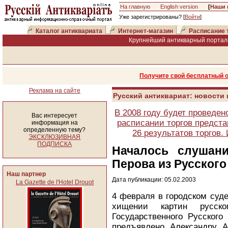
На главную
English version
[
Наши 
Уже зарегистрированы? [
Войти
]
Каталог антиквариата
Интернет-магазин
Расписание 
Крупнейший антикварный портал 
Получите свой бесплатный 
Реклама на сайте
Русский антиквариат: новости
В 2008 году будет проведен
Вас интересует
расписании торгов предста
информация на
определенную тему?
26 результатов торгов
ЭКСКЛЮЗИВНАЯ
ПОДПИСКА
Началось слушан
Перова из Русского
Наш партнер
Дата публикации: 05.02.2003
La Gazette de l'Hotel Drouot
4 февраля в городском суд
хищении картин русск
Государственного Русского
предъявлено Александру А