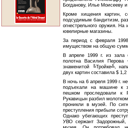
Богданову, Илье Моисееву и
Кроме хищения картин, со
подсудимым бандитизм, раз
огнестрельного оружия. На 
ювелирные магазины.
За период с февраля 1998
имуществом на общую сумму
В апреле 1999 г. из зала
полотна Василия Перова 
знаменитой ╚Тройке╩, нап
двух картин составила $ 1,2
В ночь на 6 апреля 1999 г.
подъехали на машине к з
пешком проследовали к 
Рукавицын разбил молотком 
проникли в музей. По сиг
преступления прибыли сотру
Однако убегающих преступ
УВО сержант Задорожный, 
музея. Он потребовал не