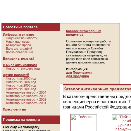
Новости на портале
Каталог антикварных
Информ. агентство
предметов
Подписка на новости
Основным принципом работы
Наши партнеры
нашего Каталога является то,
Авторские права
что при помощи Службы
Банк фотографий
Покупатель и Продавец
Доска обьявлений
связываются напрямую, не
Внимание, розыск!
раскрывая свои контактные
данные широким массам.
В мире антиквариата
Новости текущего года
Информация:
для Покупателя
Архив новостей
для Продавца
Новости за 2008 год
Новости за 2007 год
Новости за 2006 год
Каталог антикварных предметов
Новости за 2005 год
Антикварные новости 2004
В каталоге представлены предло
Антикварные новости 2003
Антикварные новости 2002
коллекционеров и частных лиц. 
Антикварные новости 2001
границами Российской Федераци
Пресс-релизы
Подписка на новости
Любому желающему: