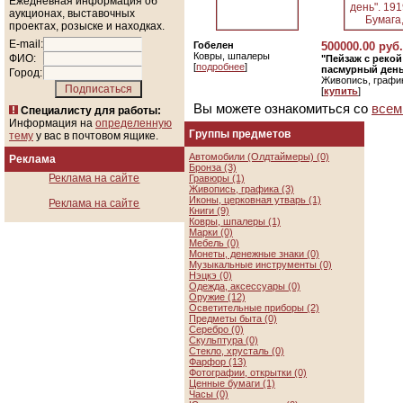
Ежедневная информация об
аукционах, выставочных
проектах, розыске и находках.
E-mail:
Гобелен
500000.00 руб.
Ковры, шпалеры
ФИО:
"Пейзаж с реко
[
подробнее
]
пасмурный день"
Город:
Живопись, графи
[
купить
]
Вы можете ознакомиться со
всем
Специалисту для работы:
Информация на
определенную
Группы предметов
тему
у вас в почтовом ящике.
Автомобили (Олдтаймеры) (0)
Реклама
Бронза (3)
Реклама на сайте
Гравюры (1)
Живопись, графика (3)
Иконы, церковная утварь (1)
Реклама на сайте
Книги (9)
Ковры, шпалеры (1)
Марки (0)
Мебель (0)
Монеты, денежные знаки (0)
Музыкальные инструменты (0)
Нэцкэ (0)
Одежда, аксессуары (0)
Оружие (12)
Осветительные приборы (2)
Предметы быта (0)
Серебро (0)
Скульптура (0)
Стекло, хрусталь (0)
Фарфор (13)
Фотографии, открытки (0)
Ценные бумаги (1)
Часы (0)