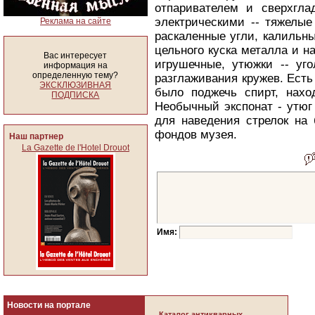
отпаривателем и сверхгл
электрическими -- тяжелые
Реклама на сайте
раскаленные угли, калильн
цельного куска металла и н
Вас интересует
игрушечные, утюжки -- уг
информация на
определенную тему?
разглаживания кружев. Есть 
ЭКСКЛЮЗИВНАЯ
было поджечь спирт, нахо
ПОДПИСКА
Необычный экспонат - утюг 
для наведения стрелок на 
фондов музея.
Наш партнер
La Gazette de l'Hotel Drouot
Имя:
Новости на портале
Каталог антикварных