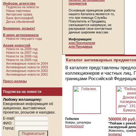
Информ. агентство
предметов
Подписка на новости
Основным принципом работы
Наши партнеры
нашего Каталога является то,
Авторские права
что при помощи Службы
Банк фотографий
Покупатель и Продавец
Доска обьявлений
связываются напрямую, не
Внимание, розыск!
раскрывая свои контактные
данные широким массам.
В мире антиквариата
Новости текущего года
Информация:
для Покупателя
Архив новостей
для Продавца
Новости за 2008 год
Новости за 2007 год
Новости за 2006 год
Каталог антикварных предметов
Новости за 2005 год
Антикварные новости 2004
В каталоге представлены предло
Антикварные новости 2003
Антикварные новости 2002
коллекционеров и частных лиц. 
Антикварные новости 2001
границами Российской Федераци
Пресс-релизы
Подписка на новости
Любому желающему:
Ежедневная информация об
аукционах, выставочных
проектах, розыске и находках.
E-mail:
Гобелен
500000.00 руб.
Ковры, шпалеры
ФИО:
"Пейзаж с реко
[
подробнее
]
пасмурный день"
Город:
Живопись, графи
[
купить
]