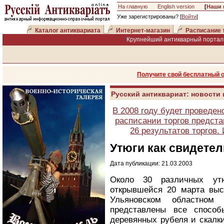
На главную
English version
[
Наши 
Уже зарегистрированы? [
Войти
]
Каталог антиквариата
Интернет-магазин
Расписание 
Крупнейший антикварный портал 
Получите свой бесплатный 
Русский антиквариат: новости
В 2008 году будет проведен
расписании торгов предста
26 результатов торгов
Утюги как свидете
Дата публикации: 21.03.2003
Около 30 различных ут
открывшейся 20 марта вы
Ульяновском областном 
представлены все способ
деревянных рубеля и скалки