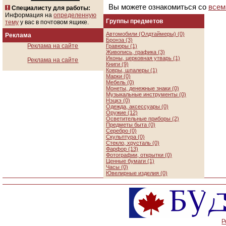
Вы можете ознакомиться со
всем
Специалисту для работы:
Информация на
определенную
Группы предметов
тему
у вас в почтовом ящике.
Автомобили (Олдтаймеры) (0)
Реклама
Бронза (3)
Реклама на сайте
Гравюры (1)
Живопись, графика (3)
Иконы, церковная утварь (1)
Реклама на сайте
Книги (9)
Ковры, шпалеры (1)
Марки (0)
Мебель (0)
Монеты, денежные знаки (0)
Музыкальные инструменты (0)
Нэцкэ (0)
Одежда, аксессуары (0)
Оружие (12)
Осветительные приборы (2)
Предметы быта (0)
Серебро (0)
Скульптура (0)
Стекло, хрусталь (0)
Фарфор (13)
Фотографии, открытки (0)
Ценные бумаги (1)
Часы (0)
Ювелирные изделия (0)
Р