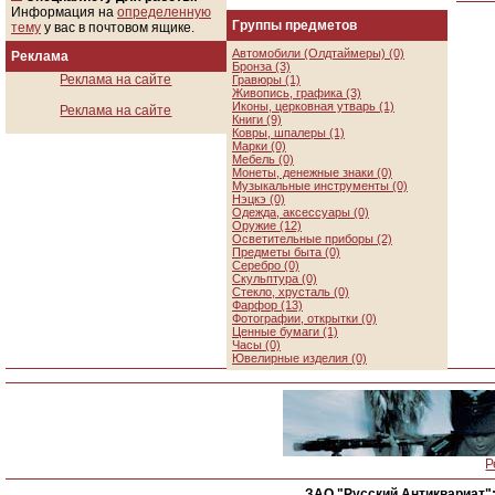
Информация на
определенную
Группы предметов
тему
у вас в почтовом ящике.
Автомобили (Олдтаймеры) (0)
Реклама
Бронза (3)
Реклама на сайте
Гравюры (1)
Живопись, графика (3)
Иконы, церковная утварь (1)
Реклама на сайте
Книги (9)
Ковры, шпалеры (1)
Марки (0)
Мебель (0)
Монеты, денежные знаки (0)
Музыкальные инструменты (0)
Нэцкэ (0)
Одежда, аксессуары (0)
Оружие (12)
Осветительные приборы (2)
Предметы быта (0)
Серебро (0)
Скульптура (0)
Стекло, хрусталь (0)
Фарфор (13)
Фотографии, открытки (0)
Ценные бумаги (1)
Часы (0)
Ювелирные изделия (0)
Р
ЗАО "Русский Антиквариат"