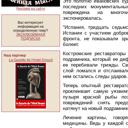
Это полотно ивановских ху
последних монументальны
Реклама на сайте
повреждена на много
экспонировалась.
Вас интересует
информация на
"Испания, тридцать седьм
определенную тему?
Испании с участием добров
ЭКСКЛЮЗИВНАЯ
фронта, не показывали зри
ПОДПИСКА
болеет.
Костромские реставраторы 
Наш партнер
подрамника, который ее де
La Gazette de l'Hotel Drouot
ее перебивали трижды. Св
слой ломался и отслаивалс
нем остались следы ударов.
Теперь опытный реставра
проклеивает самую уязвим
пузыря красной рыбы поз
повреждений снять предо
натянут на новый подрамник,
Лечение картины, говор
медицины. Ведь у каждой с