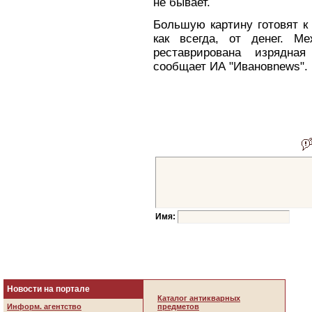
не бывает.
Большую картину готовят к
как всегда, от денег. М
реставрирована изрядная
сообщает ИА "Ивановnews".
Имя:
Новости на портале
Каталог антикварных
Информ. агентство
предметов