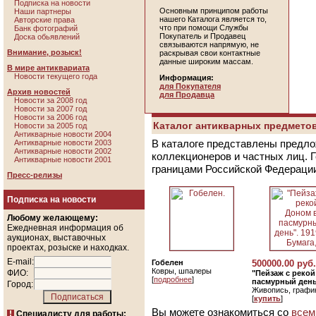
Подписка на новости
Основным принципом работы
Наши партнеры
нашего Каталога является то,
Авторские права
что при помощи Службы
Банк фотографий
Покупатель и Продавец
Доска обьявлений
связываются напрямую, не
Внимание, розыск!
раскрывая свои контактные
данные широким массам.
В мире антиквариата
Новости текущего года
Информация:
для Покупателя
Архив новостей
для Продавца
Новости за 2008 год
Новости за 2007 год
Новости за 2006 год
Каталог антикварных предметов
Новости за 2005 год
Антикварные новости 2004
В каталоге представлены предло
Антикварные новости 2003
Антикварные новости 2002
коллекционеров и частных лиц. 
Антикварные новости 2001
границами Российской Федераци
Пресс-релизы
Подписка на новости
Любому желающему:
Ежедневная информация об
аукционах, выставочных
проектах, розыске и находках.
E-mail:
Гобелен
500000.00 руб.
Ковры, шпалеры
ФИО:
"Пейзаж с реко
[
подробнее
]
пасмурный день"
Город:
Живопись, графи
[
купить
]
Вы можете ознакомиться со
всем
Специалисту для работы: