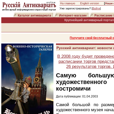
На главную
English version
[
Наши 
Уже зарегистрированы? [
Войти
]
Каталог антиквариата
Интернет-магазин
Расписание 
Крупнейший антикварный портал 
Получите свой бесплатный 
Русский антиквариат: новости
В 2008 году будет проведен
расписании торгов предста
26 результатов торгов
Самую большую
художественно
костромичи
Дата публикации: 01.04.2003
Самой большой по размер
художественного музея нача