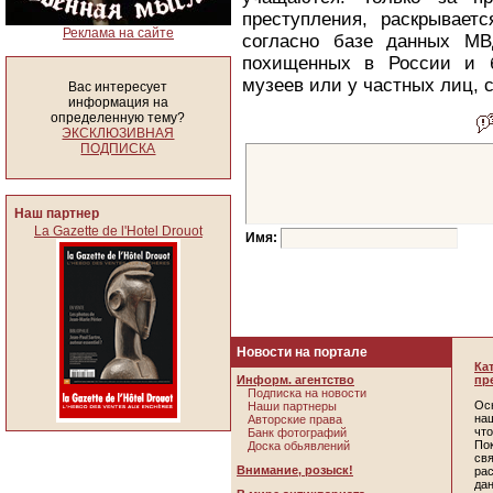
преступления, раскрывает
Реклама на сайте
согласно базе данных МВ
похищенных в России и 
музеев или у частных лиц, 
Вас интересует
информация на
определенную тему?
ЭКСКЛЮЗИВНАЯ
ПОДПИСКА
Наш партнер
La Gazette de l'Hotel Drouot
Имя:
Новости на портале
Ка
Информ. агентство
пр
Подписка на новости
Ос
Наши партнеры
наш
Авторские права
чт
Банк фотографий
По
Доска обьявлений
св
Внимание, розыск!
ра
да