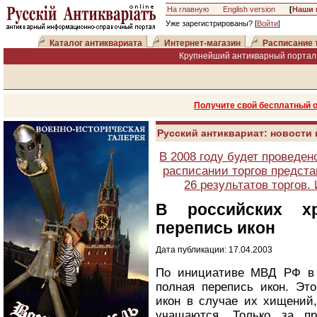
На главную
English version
[
Наши 
Уже зарегистрированы? [
Войти
]
Каталог антиквариата
Интернет-магазин
Расписание 
Крупнейший антикварный портал 
Получите свой бесплатный 
Русский антиквариат: новости
В 2008 году будет проведен
расписании торгов предста
26 результатов торгов
В российских х
перепись икон
Дата публикации: 17.04.2003
По инициативе МВД РФ в 
полная перепись икон. Эт
икон в случае их хищений,
учащаются. Только за п