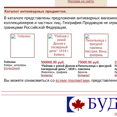
Реклама на сайте
Каталог антикварных предметов.
В каталоге представлены предложения антикварных магазинов
коллекционеров и частных лиц. География Продавцов не огр
границами Российской Федерации.
Гобелен
500000.00 руб.
75000.00 руб.
2
Ковры, шпалеры
"Пейзаж с рекой Доном в
Пепельница с фигурой
П
[
подробнее
]
пасмурный день". 1919 г.
павлина
п
Живопись, графика
Бронза
Б
[
купить
]
[
купить
]
[
Вы можете ознакомиться со
всеми предметами
, представленн
Р