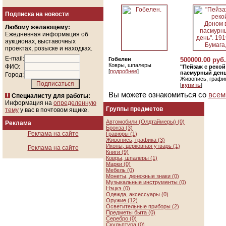
Подписка на новости
Любому желающему:
Ежедневная информация об
аукционах, выставочных
проектах, розыске и находках.
E-mail:
Гобелен
500000.00 руб.
Ковры, шпалеры
ФИО:
"Пейзаж с реко
[
подробнее
]
пасмурный день"
Город:
Живопись, графи
[
купить
]
Вы можете ознакомиться со
всем
Специалисту для работы:
Информация на
определенную
Группы предметов
тему
у вас в почтовом ящике.
Автомобили (Олдтаймеры) (0)
Реклама
Бронза (3)
Реклама на сайте
Гравюры (1)
Живопись, графика (3)
Иконы, церковная утварь (1)
Реклама на сайте
Книги (9)
Ковры, шпалеры (1)
Марки (0)
Мебель (0)
Монеты, денежные знаки (0)
Музыкальные инструменты (0)
Нэцкэ (0)
Одежда, аксессуары (0)
Оружие (12)
Осветительные приборы (2)
Предметы быта (0)
Серебро (0)
Скульптура (0)