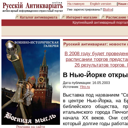
На главную
English version
[
Наши 
Уже зарегистрированы? [
Войти
]
Каталог антиквариата
Интернет-магазин
Расписание 
Крупнейший антикварный портал 
Русский антиквариат: новости
В 2008 году будет проведен
расписании торгов предста
26 результатов торгов
В Нью-Йорке откры
Дата публикации: 16.05.2003
Источник:
Ytro.ru
Выставка под названием "Св
в центре Нью-Йорка, на Бр
библейского общества, п
итальянского города Печчо
начала ХХ веков. Они со
который долгие годы работ
Реклама на сайте