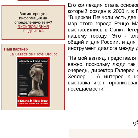
Его коллекция стала осново
который создан в 2000 г. в
Вас интересует
"В церкви Печчоли есть две
информация на
определенную тему?
мэр этого города Ренцо Ма
ЭКСКЛЮЗИВНАЯ
выставлялись в Санкт-Петер
ПОДПИСКА
нашему городу. Это - эл
общий и для России, и для 
инструмент диалога между 
Наш партнер
La Gazette de l'Hotel Drouot
"На мой взгляд, представля
важно, поскольку люди так 
очередь, директор Галереи
Хеллер. - А интерес к н
выставка икон, организова
посещаемости".