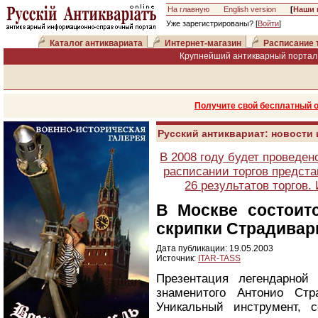
На главную
English version
[
Наши 
Уже зарегистрированы? [
Войти
]
Каталог антиквариата
Интернет-магазин
Расписание 
Крупнейший антикварный портал 
Получите свой бесплатный 
Русский антиквариат: новости
В 2008 году будет проведен
расписании торгов предста
26 результатов торгов
В Москве состоит
скрипки Страдивар
Дата публикации: 19.05.2003
Источник:
ITAR-TASS
Презентация легендарной
знаменитого Антонио Стр
Уникальный инструмент, 