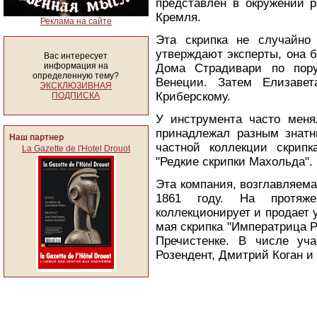
представлен в окружении р
Кремля.
Реклама на сайте
Эта скрипка не случайно
утверждают эксперты, она 
Вас интересует
информация на
Дома Страдивари по пор
определенную тему?
Венеции. Затем Елизавет
ЭКСКЛЮЗИВНАЯ
Криберскому.
ПОДПИСКА
У инструмента часто меня
принадлежал разным знатн
Наш партнер
частной коллекции скрип
La Gazette de l'Hotel Drouot
"Редкие скрипки Махольда".
Эта компания, возглавляем
1861 году. На протяже
коллекционирует и продает
мая скрипка "Императрица Р
Пречистенке. В числе уча
Розендент, Дмитрий Коган и