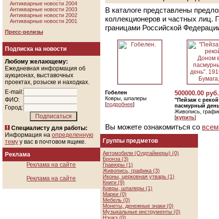
Антикварные новости 2004
В каталоге представлены предло
Антикварные новости 2003
Антикварные новости 2002
коллекционеров и частных лиц. 
Антикварные новости 2001
границами Российской Федераци
Пресс-релизы
Подписка на новости
Любому желающему:
Ежедневная информация об
аукционах, выставочных
проектах, розыске и находках.
E-mail:
Гобелен
500000.00 руб.
Ковры, шпалеры
ФИО:
"Пейзаж с реко
[
подробнее
]
пасмурный день"
Город:
Живопись, графи
[
купить
]
Вы можете ознакомиться со
всем
Специалисту для работы:
Информация на
определенную
Группы предметов
тему
у вас в почтовом ящике.
Автомобили (Олдтаймеры) (0)
Реклама
Бронза (3)
Реклама на сайте
Гравюры (1)
Живопись, графика (3)
Иконы, церковная утварь (1)
Реклама на сайте
Книги (9)
Ковры, шпалеры (1)
Марки (0)
Мебель (0)
Монеты, денежные знаки (0)
Музыкальные инструменты (0)
Нэцкэ (0)