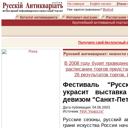
На главную
English version
[
Наши 
Уже зарегистрированы? [
Войти
]
Каталог антиквариата
Интернет-магазин
Расписание 
Крупнейший антикварный портал 
Получите свой бесплатный 
Русский антиквариат: новости
В 2008 году будет проведен
расписании торгов предста
26 результатов торгов
Фестиваль "Рус
украсит выставк
девизом "Санкт-Пет
Дата публикации: 04.06.2003
Источник:
РИА "Новости"
Русские сезоны, русский а
грани искусства России нач