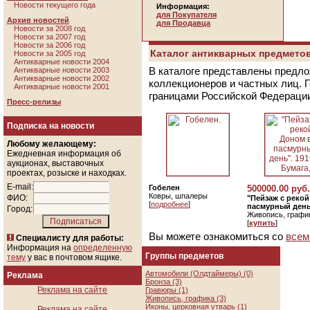
Новости текущего года
Информация:
для Покупателя
Архив новостей
для Продавца
Новости за 2008 год
Новости за 2007 год
Новости за 2006 год
Каталог антикварных предметов
Новости за 2005 год
Антикварные новости 2004
В каталоге представлены предло
Антикварные новости 2003
Антикварные новости 2002
коллекционеров и частных лиц. 
Антикварные новости 2001
границами Российской Федераци
Пресс-релизы
Подписка на новости
Любому желающему:
Ежедневная информация об
аукционах, выставочных
проектах, розыске и находках.
E-mail:
Гобелен
500000.00 руб.
Ковры, шпалеры
ФИО:
"Пейзаж с реко
[
подробнее
]
пасмурный день"
Город:
Живопись, графи
[
купить
]
Вы можете ознакомиться со
всем
Специалисту для работы:
Информация на
определенную
Группы предметов
тему
у вас в почтовом ящике.
Автомобили (Олдтаймеры) (0)
Реклама
Бронза (3)
Реклама на сайте
Гравюры (1)
Живопись, графика (3)
Иконы, церковная утварь (1)
Реклама на сайте