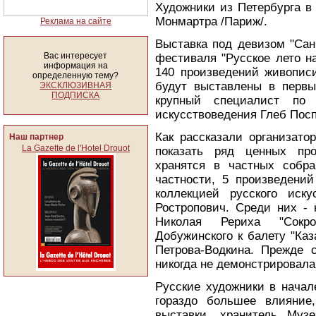
Художники из Петербурга в
Монмартра /Париж/.
Реклама на сайте
Выставка под девизом "Сан
Вас интересует
фестиваля "Русское лето н
информация на
140 произведений живописи
определенную тему?
будут выставлены в первы
ЭКСКЛЮЗИВНАЯ
ПОДПИСКА
крупный специалист по 
искусствоведения Глеб Посп
Как рассказали организато
Наш партнер
La Gazette de l'Hotel Drouot
показать ряд ценных про
хранятся в частных собра
частности, 5 произведени
коллекцией русского иск
Ростропович. Среди них - 
Николая Рериха "Сокр
Добужинского к балету "Ка
Петрова-Водкина. Прежде 
никогда не демонстрировала
Русские художники в начал
гораздо большее влияние
выставки, хранитель Муз