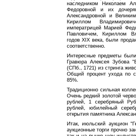
наследником Николаем Ал
Федоровной и их дочеря
Александровной и Великим
Кириллом Владимирови
императрицей Марией Фед
Павловичем, Кириллом Вл
годов XIX века, были прода
соответственно.
Интересные предметы были 
Гравюра Алексея Зубова "Б
(СПб., 1721) из стринга жив
Общий процент ухода по ст
85%.
Традиционно сильная колле
Очень редкий золотой черво
рублей, 1 серебряный Ру
рублей, юбилейный сереб
открытия памятника Александ
Итак, июльский аукцион "Г
аукционные торги прочно за
так и на рынке шоу-индуст