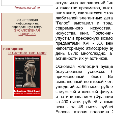
актуальных направлений "ин
и качество предметов, выс
Реклама на сайте
внимание, как знатоков это
любителей элегантных дета
Вас интересует
"Гелос" выставил и трад
информация на
определенную тему?
современного искусства,
ЭКСКЛЮЗИВНАЯ
искусства, книг. Поклонн
ПОДПИСКА
упустили прекрасную возмо
предметами XVI - XX век
неповторимую атмосферу аук
Наш партнер
день было многолюдно, а 
La Gazette de l'Hotel Drouot
активности их участников.
Основная коллекция аукци
безусловным успехом. 
прижизненный бюст Ве
выполненный во второй чет
ушедший за 66 тысяч рубле
с мужской и женской фигур
и патинированием (Франция
за 400 тысяч рублей, а ком
века - за 48 тысяч рубле
Европа, вторая половина 