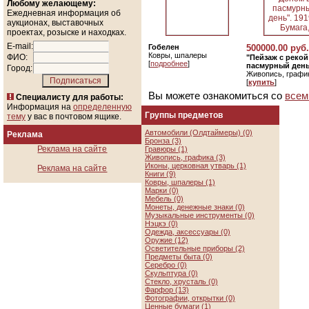
Любому желающему:
Ежедневная информация об
аукционах, выставочных
проектах, розыске и находках.
E-mail:
Гобелен
500000.00 руб.
Ковры, шпалеры
ФИО:
"Пейзаж с реко
[
подробнее
]
пасмурный день"
Город:
Живопись, графи
[
купить
]
Вы можете ознакомиться со
всем
Специалисту для работы:
Информация на
определенную
Группы предметов
тему
у вас в почтовом ящике.
Автомобили (Олдтаймеры) (0)
Реклама
Бронза (3)
Реклама на сайте
Гравюры (1)
Живопись, графика (3)
Иконы, церковная утварь (1)
Реклама на сайте
Книги (9)
Ковры, шпалеры (1)
Марки (0)
Мебель (0)
Монеты, денежные знаки (0)
Музыкальные инструменты (0)
Нэцкэ (0)
Одежда, аксессуары (0)
Оружие (12)
Осветительные приборы (2)
Предметы быта (0)
Серебро (0)
Скульптура (0)
Стекло, хрусталь (0)
Фарфор (13)
Фотографии, открытки (0)
Ценные бумаги (1)