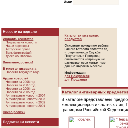
Имя:
Новости на портале
Каталог антикварных
Информ. агентство
предметов
Подписка на новости
Основным принципом работы
Наши партнеры
нашего Каталога является то,
Авторские права
что при помощи Службы
Банк фотографий
Покупатель и Продавец
Доска обьявлений
связываются напрямую, не
Внимание, розыск!
раскрывая свои контактные
данные широким массам.
В мире антиквариата
Новости текущего года
Информация:
для Покупателя
Архив новостей
для Продавца
Новости за 2008 год
Новости за 2007 год
Новости за 2006 год
Каталог антикварных предметов
Новости за 2005 год
Антикварные новости 2004
В каталоге представлены предло
Антикварные новости 2003
Антикварные новости 2002
коллекционеров и частных лиц. 
Антикварные новости 2001
границами Российской Федераци
Пресс-релизы
Подписка на новости