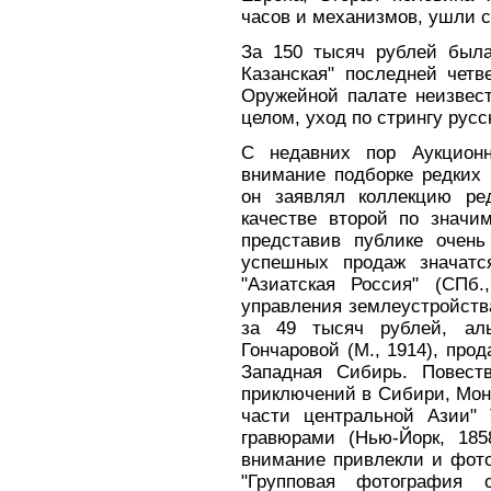
часов и механизмов, ушли с 
За 150 тысяч рублей была
Казанская" последней четв
Оружейной палате неизвес
целом, уход по стрингу русс
С недавних пор Аукционн
внимание подборке редких 
он заявлял коллекцию ре
качестве второй по значи
представив публике очень
успешных продаж значатс
"Азиатская Россия" (СПб.
управления землеустройств
за 49 тысяч рублей, аль
Гончаровой (М., 1914), про
Западная Сибирь. Повест
приключений в Сибири, Монг
части центральной Азии"
гравюрами (Нью-Йорк, 185
внимание привлекли и фот
"Групповая фотография 