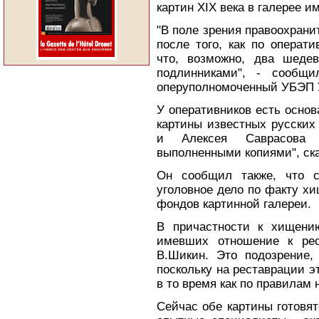
картин XIX века в галерее и
"В поле зрения правоохрани
после того, как по операт
что, возможно, два шеде
подлинниками", - сообщи
оперуполномоченный УБЭП 
У оперативников есть основ
картины известных русских
и Алексея Саврасова 
выполненными копиями", ск
Он сообщил также, что с
уголовное дело по факту х
фондов картинной галереи.
В причастности к хищению
имевших отношение к рес
В.Шикин. Это подозрение, 
поскольку на реставрации э
в то время как по правилам 
Сейчас обе картины готовят