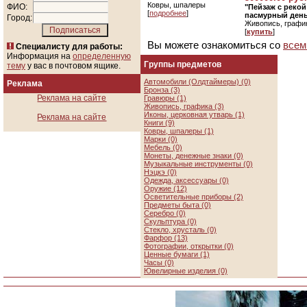
Ковры, шпалеры
ФИО:
"Пейзаж с реко
[
подробнее
]
пасмурный день"
Город:
Живопись, графи
[
купить
]
Вы можете ознакомиться со
всем
Специалисту для работы:
Информация на
определенную
Группы предметов
тему
у вас в почтовом ящике.
Автомобили (Олдтаймеры) (0)
Реклама
Бронза (3)
Реклама на сайте
Гравюры (1)
Живопись, графика (3)
Иконы, церковная утварь (1)
Реклама на сайте
Книги (9)
Ковры, шпалеры (1)
Марки (0)
Мебель (0)
Монеты, денежные знаки (0)
Музыкальные инструменты (0)
Нэцкэ (0)
Одежда, аксессуары (0)
Оружие (12)
Осветительные приборы (2)
Предметы быта (0)
Серебро (0)
Скульптура (0)
Стекло, хрусталь (0)
Фарфор (13)
Фотографии, открытки (0)
Ценные бумаги (1)
Часы (0)
Ювелирные изделия (0)