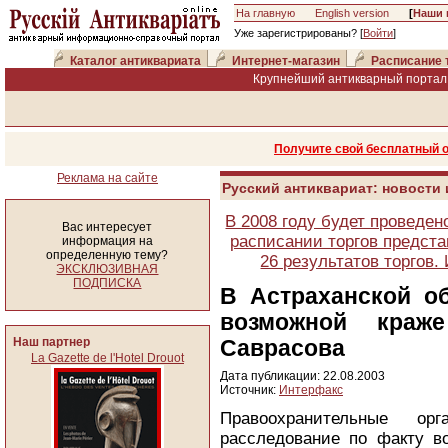
На главную
English version
[
Наши 
Уже зарегистрированы? [
Войти
]
Каталог антиквариата
Интернет-магазин
Расписание 
Крупнейший антикварный портал 
Получите свой бесплатный 
Реклама на сайте
Русский антиквариат: новости
В 2008 году будет проведен
Вас интересует
расписании торгов предста
информация на
определенную тему?
26 результатов торгов
ЭКСКЛЮЗИВНАЯ
ПОДПИСКА
В Астраханской о
возможной краж
Наш партнер
Саврасова
La Gazette de l'Hotel Drouot
Дата публикации: 22.08.2003
Источник:
Интерфакс
Правоохранительные ор
расследование по факту в