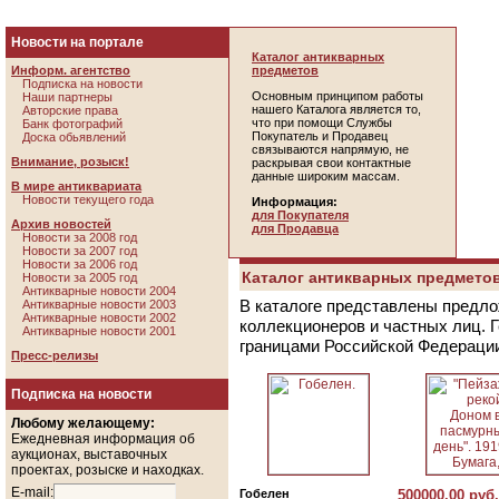
Новости на портале
Каталог антикварных
Информ. агентство
предметов
Подписка на новости
Основным принципом работы
Наши партнеры
нашего Каталога является то,
Авторские права
что при помощи Службы
Банк фотографий
Покупатель и Продавец
Доска обьявлений
связываются напрямую, не
Внимание, розыск!
раскрывая свои контактные
данные широким массам.
В мире антиквариата
Новости текущего года
Информация:
для Покупателя
Архив новостей
для Продавца
Новости за 2008 год
Новости за 2007 год
Новости за 2006 год
Каталог антикварных предметов
Новости за 2005 год
Антикварные новости 2004
В каталоге представлены предло
Антикварные новости 2003
Антикварные новости 2002
коллекционеров и частных лиц. 
Антикварные новости 2001
границами Российской Федераци
Пресс-релизы
Подписка на новости
Любому желающему:
Ежедневная информация об
аукционах, выставочных
проектах, розыске и находках.
E-mail:
Гобелен
500000.00 руб.