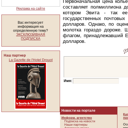
Первоначальная цена колье
составляет полмиллиона до
Реклама на сайте
котором Эвита - так ее
государственных почтовых 
Вас интересует
долларов. Однако, по оцен
информация на
молотка гораздо дороже. 
определенную тему?
ЭКСКЛЮЗИВНАЯ
флагом, принадлежавший Е
ПОДПИСКА
долларов.
Наш партнер
La Gazette de l'Hotel Drouot
Имя:
Новости на портале
Ка
Информ. агентство
пр
Подписка на новости
Ос
Наши партнеры
наш