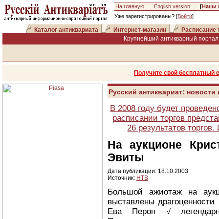
На главную
English version
[
Наши 
Уже зарегистрированы? [
Войти
]
Каталог антиквариата
Интернет-магазин
Расписание 
Крупнейший антикварный портал 
Получите свой бесплатный 
Русский антиквариат: новости
В 2008 году будет проведен
расписании торгов предста
26 результатов торгов
На аукционе Крис
Эвиты
Дата публикации: 18.10.2003
Источник:
НТВ
Большой ажиотаж на аукц
выставлены драгоценности 
Ева Перон √ легендарна