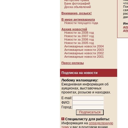
Авторские права
чт
Банк фотографий
По
Доска обьявлений
св
Внимание, розыск!
ра
да
В мире антиквариата
Новости текущего года
Ин
дл
Архив новостей
дл
Новости за 2008 год
Новости за 2007 год
Новости за 2006 год
Новости за 2005 год
Антикварные новости 2004
Антикварные новости 2003
Антикварные новости 2002
Антикварные новости 2001
Пресс-релизы
Подписка на новости
Любому желающему:
Ежедневная информация об
аукционах, выставочных
проектах, розыске и находках.
E-mail:
ФИО:
Город:
Специалисту для работы:
Информация на
определенную
тему
у вас в почтовом ящике.