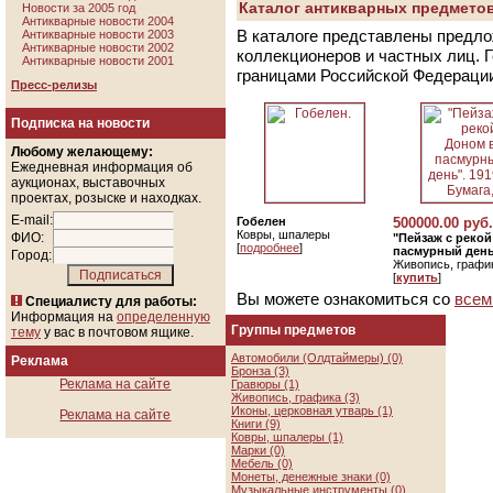
Каталог антикварных предметов
Новости за 2005 год
Антикварные новости 2004
В каталоге представлены предло
Антикварные новости 2003
Антикварные новости 2002
коллекционеров и частных лиц. 
Антикварные новости 2001
границами Российской Федераци
Пресс-релизы
Подписка на новости
Любому желающему:
Ежедневная информация об
аукционах, выставочных
проектах, розыске и находках.
E-mail:
Гобелен
500000.00 руб.
Ковры, шпалеры
ФИО:
"Пейзаж с реко
[
подробнее
]
пасмурный день"
Город:
Живопись, графи
[
купить
]
Вы можете ознакомиться со
всем
Специалисту для работы:
Информация на
определенную
Группы предметов
тему
у вас в почтовом ящике.
Автомобили (Олдтаймеры) (0)
Реклама
Бронза (3)
Реклама на сайте
Гравюры (1)
Живопись, графика (3)
Иконы, церковная утварь (1)
Реклама на сайте
Книги (9)
Ковры, шпалеры (1)
Марки (0)
Мебель (0)
Монеты, денежные знаки (0)
Музыкальные инструменты (0)