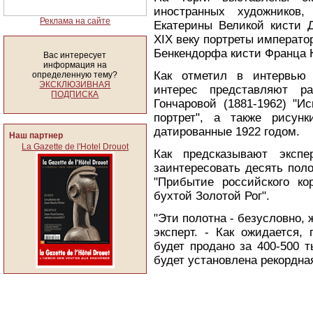
иностранных художников
Реклама на сайте
Екатерины Великой кисти 
ХIХ веку портреты император
Бенкендорфа кисти Франца 
Вас интересует
информация на
Как отметил в интервью 
определенную тему?
ЭКСКЛЮЗИВНАЯ
интерес представляют р
ПОДПИСКА
Гончаровой (1881-1962) "И
портрет", а также рисун
датированные 1922 годом.
Наш партнер
La Gazette de l'Hotel Drouot
Как предсказывают экспе
заинтересовать десять поло
"Прибытие российского ко
бухтой Золотой Рог".
"Эти полотна - безусловно,
эксперт. - Как ожидается,
будет продано за 400-500 
будет установлена рекордная