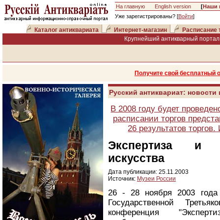
На главную
English version
[
Наши 
Уже зарегистрированы? [
Войти
]
Каталог антиквариата
Интернет-магазин
Расписание 
Крупнейший антикварный портал 
Получите свой бесплатный 
Русский антиквариат: новости
В 2008 году будет проведен
расписании торгов предста
26 результатов торгов
Экспертиза и а
искусства
Дата публикации: 25.11.2003
Источник:
Музеи России
26 - 28 ноября 2003 года
Государственной Третья
конференция "Экспер