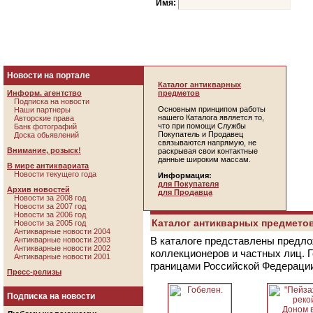
Имя:
Новости на портале
Каталог антикварных
Информ. агентство
предметов
Подписка на новости
Основным принципом работы
Наши партнеры
нашего Каталога является то,
Авторские права
что при помощи Службы
Банк фотографий
Покупатель и Продавец
Доска обьявлений
связываются напрямую, не
Внимание, розыск!
раскрывая свои контактные
данные широким массам.
В мире антиквариата
Новости текущего года
Информация:
для Покупателя
Архив новостей
для Продавца
Новости за 2008 год
Новости за 2007 год
Новости за 2006 год
Каталог антикварных предметов
Новости за 2005 год
Антикварные новости 2004
В каталоге представлены предло
Антикварные новости 2003
Антикварные новости 2002
коллекционеров и частных лиц. 
Антикварные новости 2001
границами Российской Федераци
Пресс-релизы
Подписка на новости