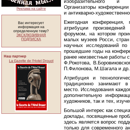
изобразительного и де
Организаторы конференции 
Реклама на сайте
и антикварно-художественно
Ежегодная конференция, 
Вас интересует
информация на
атрибуции произведений 
определенную тему?
форумом, на котором прои
ЭКСКЛЮЗИВНАЯ
малых музеев Росси, стран
ПОДПИСКА
научных исследований по 
прошедшие годы на конфере
Наш партнер
ранее неизвестные работы с
La Gazette de l'Hotel Drouot
Ф.Рокотова, В.Боровиковско
П.Филонова, М.Шагала и др.
Атрибуция и технологиче
традиционно занимают в 
место. Исследования каждог
дополнительную информац
художников, так и тех, изуч
Большой интерес как специа
доклады, посвященные проб
здесь является вопрос подд
только для современного ан