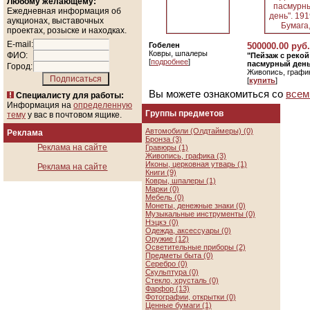
Любому желающему:
Ежедневная информация об
аукционах, выставочных
проектах, розыске и находках.
E-mail:
Гобелен
500000.00 руб.
Ковры, шпалеры
ФИО:
"Пейзаж с реко
[
подробнее
]
пасмурный день"
Город:
Живопись, графи
[
купить
]
Вы можете ознакомиться со
всем
Специалисту для работы:
Информация на
определенную
Группы предметов
тему
у вас в почтовом ящике.
Автомобили (Олдтаймеры) (0)
Реклама
Бронза (3)
Реклама на сайте
Гравюры (1)
Живопись, графика (3)
Иконы, церковная утварь (1)
Реклама на сайте
Книги (9)
Ковры, шпалеры (1)
Марки (0)
Мебель (0)
Монеты, денежные знаки (0)
Музыкальные инструменты (0)
Нэцкэ (0)
Одежда, аксессуары (0)
Оружие (12)
Осветительные приборы (2)
Предметы быта (0)
Серебро (0)
Скульптура (0)
Стекло, хрусталь (0)
Фарфор (13)
Фотографии, открытки (0)
Ценные бумаги (1)