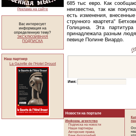
685 тыс евро. Как сообщаю
неизвестна, так как покуп
Реклама на сайте
есть изменения, внесенные
струнного квартета" Бетхо
Вас интересует
Голицина. Эта партитура
информация на
определенную тему?
принадлежала разным людям
ЭКСКЛЮЗИВНАЯ
певице Полине Виардо.
ПОДПИСКА
Наш партнер
La Gazette de l'Hotel Drouot
Имя:
Новости на портале
Ка
Информ. агентство
пр
Подписка на новости
Ос
Наши партнеры
наш
Авторские права
чт
Банк фотографий