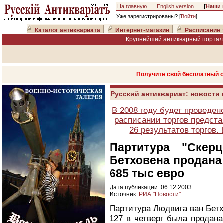
На главную
English version
[
Наши 
Уже зарегистрированы? [
Войти
]
Каталог антиквариата
Интернет-магазин
Расписание 
Крупнейший антикварный портал 
Получите свой бесплатный 
Русский антиквариат: новости
В 2008 году будет проведен
расписании торгов предста
26 результатов торгов
Партитура "Скерц
Бетховена продана 
685 тыс евро
Дата публикации: 06.12.2003
Источник:
РИА "Новости"
Партитура Людвига ван Бетхо
127 в четверг была продана