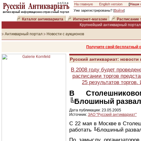
На главную
English version
[
Наши 
Уже зарегистрированы? [
Войти
]
Каталог антиквариата
Интернет-магазин
Расписание 
Крупнейший антикварный портал 
Антикварный портал
Новости с аукционов
Получите свой бесплатный 
Русский антиквариат: новости
В 2008 году будет проведен
расписании торгов предста
25 результатов торгов
В Столешниково
╚Блошиный разва
Дата публикации: 23.05.2005
Источник:
ЗАО "Русский антиквариат"
С 22 мая в Москве в Столе
работать ╚Блошиный разва
По замыслу организаторов