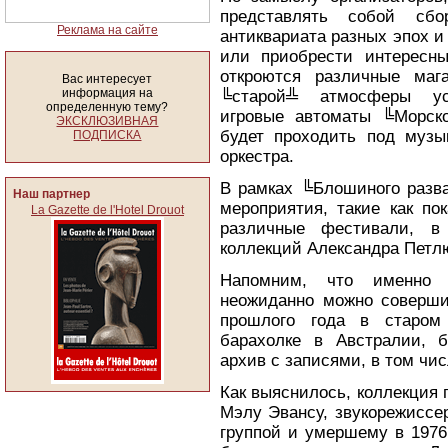
представлять собой сб
Реклама на сайте
антиквариата разных эпох 
или приобрести интересн
откроются различные маг
Вас интересует
информация на
╚старой╩ атмосферы ус
определенную тему?
игровые автоматы ╚Морск
ЭКСКЛЮЗИВНАЯ
будет проходить под музы
ПОДПИСКА
оркестра.
В рамках ╚Блошиного разва
Наш партнер
мероприятия, такие как по
La Gazette de l'Hotel Drouot
различные фестивали, в 
коллекций Александра Петл
Напомним, что именно 
неожиданно можно совершит
прошлого года в старом 
барахолке в Австралии, 
архив с записями, в том чис
Как выяснилось, коллекция
Мэлу Эвансу, звукорежиссе
группой и умершему в 1976