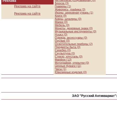
Автомобили (Олдтаймеры) (0)
Реклама
Бронза (3)
Реклама на сайте
Гравюры (1)
Живопись, графика (3)
Иконы, церковная утварь (1)
Реклама на сайте
Книги (9)
Ковры, шпалеры (0)
Марки (0)
Мебель (0)
Монеты, денежные знаки (0)
Музыкальные инструменты (0)
Нэцкэ (0)
Одежда, аксессуары (0)
Оружие (0)
Осветительные приборы (2)
Предметы быта (0)
Серебро (0)
Скульптура (0)
Стекло, хрусталь (0)
Фарфор (13)
Фотографии, открытки (0)
Ценные бумаги (11)
Часы (1)
Ювелирные изделия (0)
ЗАО "Русский Антиквариат"