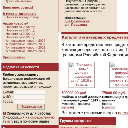
Покупатель и Продавец
Доска обьявлений
связываются напрямую, не
Внимание, розыск!
раскрывая свои контактные
данные широким массам.
В мире антиквариата
Новости текущего года
Информация:
для Покупателя
Архив новостей
для Продавца
Новости за 2008 год
Новости за 2007 год
Новости за 2006 год
Каталог антикварных предметов
Новости за 2005 год
Антикварные новости 2004
В каталоге представлены предло
Антикварные новости 2003
Антикварные новости 2002
коллекционеров и частных лиц. 
Антикварные новости 2001
границами Российской Федераци
Пресс-релизы
Подписка на новости
Любому желающему:
Ежедневная информация об
аукционах, выставочных
проектах, розыске и находках.
E-mail:
500000.00 руб.
75000.00 руб.
ФИО:
"Пейзаж с рекой Доном в
Пепельница с ф
пасмурный день". 1919 г.
павлина
Город:
Живопись, графика
Бронза
[
купить
]
[
купить
]
Вы можете ознакомиться со
всем
Специалисту для работы:
Информация на
определенную
Группы предметов
тему
у вас в почтовом ящике.