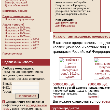
что при помощи Службы
Банк фотографий
Покупатель и Продавец
Доска обьявлений
связываются напрямую, не
Внимание, розыск!
раскрывая свои контактные
данные широким массам.
В мире антиквариата
Новости текущего года
Информация:
для Покупателя
Архив новостей
для Продавца
Новости за 2008 год
Новости за 2007 год
Новости за 2006 год
Каталог антикварных предметов
Новости за 2005 год
Антикварные новости 2004
В каталоге представлены предло
Антикварные новости 2003
Антикварные новости 2002
коллекционеров и частных лиц. 
Антикварные новости 2001
границами Российской Федераци
Пресс-релизы
Подписка на новости
Любому желающему:
Ежедневная информация об
аукционах, выставочных
проектах, розыске и находках.
E-mail:
500000.00 руб.
75000.00 руб.
ФИО:
"Пейзаж с рекой Доном в
Пепельница с ф
пасмурный день". 1919 г.
павлина
Город:
Живопись, графика
Бронза
[
купить
]
[
купить
]
Вы можете ознакомиться со
всем
Специалисту для работы:
Информация на
определенную
Группы предметов
тему
у вас в почтовом ящике.