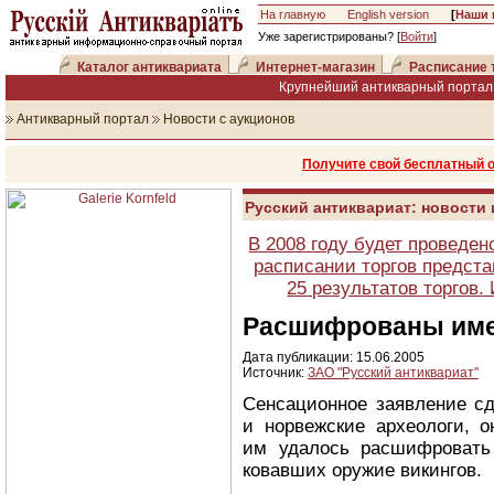
На главную
English version
[
Наши 
Уже зарегистрированы? [
Войти
]
Каталог антиквариата
Интернет-магазин
Расписание 
Крупнейший антикварный портал 
Антикварный портал
Новости с аукционов
Получите свой бесплатный 
Русский антиквариат: новости
В 2008 году будет проведен
расписании торгов предста
25 результатов торгов
Расшифрованы име
Дата публикации: 15.06.2005
Источник:
ЗАО "Русский антиквариат"
Сенсационное заявление с
и норвежские археологи, 
им удалось расшифровать
ковавших оружие викингов.