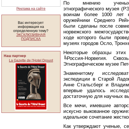
По мнению ученых 
этнографического музея (Р
Реклама на сайте
воинам более 1000 лет н
оружейники Среднего Рей
Вас интересует
были сделаны после совме
информация на
определенную тему?
норвежского межгосударств
ЭКСКЛЮЗИВНАЯ
ходе которого были прове
ПОДПИСКА
музеях городов Осло, Тронх
Некоторые образцы этих 
Наш партнер
╚Россия-Hорвегия. Скв
La Gazette de l'Hotel Drouot
Этнографическом музее Пет
Знаменитому исследоват
экспедиции в Старой Ладог
Анне Стальсберг и Владим
впервые удалось исслед
достаточную для научных вы
Все мечи, имевшие авторс
искусно выкованное оружие
идеальное сочетание жестко
Как утверждают ученые, се