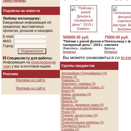
Пресс-релизы
Подписка на новости
Любому желающему:
Ежедневная информация об
аукционах, выставочных
проектах, розыске и находках.
E-mail:
500000.00 руб.
75000.00 руб.
ФИО:
"Пейзаж с рекой Доном в
Пепельница с ф
пасмурный день". 1919 г.
павлина
Город:
Живопись, графика
Бронза
[
купить
]
[
купить
]
Вы можете ознакомиться со
всем
Специалисту для работы:
Информация на
определенную
Группы предметов
тему
у вас в почтовом ящике.
Автомобили (Олдтаймеры) (0)
Реклама
Бронза (3)
Реклама на сайте
Гравюры (1)
Живопись, графика (3)
Иконы, церковная утварь (1)
Реклама на сайте
Книги (9)
Ковры, шпалеры (0)
Марки (0)
Мебель (0)
Монеты, денежные знаки (0)
Музыкальные инструменты (0)
Нэцкэ (0)
Одежда, аксессуары (0)
Оружие (0)
Осветительные приборы (2)
Предметы быта (0)
Серебро (0)