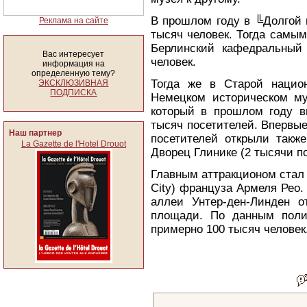
В прошлом году в ╚Долгой 
Реклама на сайте
тысяч человек. Тогда самы
Берлинский кафедральный 
Вас интересует
человек.
информация на
определенную тему?
Тогда же в Старой нацио
ЭКСКЛЮЗИВНАЯ
ПОДПИСКА
Немецком историческом му
который в прошлом году в
тысяч посетителей. Впервы
Наш партнер
посетителей открыли такж
La Gazette de l'Hotel Drouot
Дворец Глинике (2 тысячи п
Главным аттракционом стал 
City) француза Армеля Рео
аллеи Унтер-ден-Линден о
площади. По данным поли
примерно 100 тысяч человек