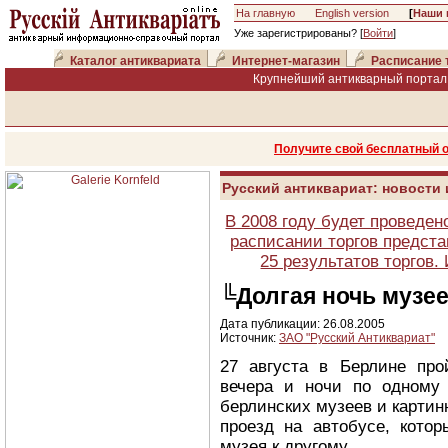
На главную
English version
[
Наши 
Уже зарегистрированы? [
Войти
]
Каталог антиквариата
Интернет-магазин
Расписание 
Крупнейший антикварный портал 
Получите свой бесплатный 
Русский антиквариат: новости
В 2008 году будет проведен
расписании торгов предста
25 результатов торгов
╚Долгая ночь музе
Дата публикации: 26.08.2005
Источник:
ЗАО "Русский Антиквариат"
27 августа в Берлине про
вечера и ночи по одному
берлинских музеев и картин
проезд на автобусе, кото
музея к другому.