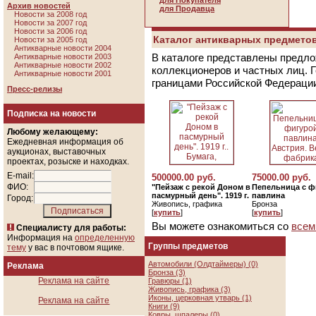
для Покупателя
Архив новостей
для Продавца
Новости за 2008 год
Новости за 2007 год
Новости за 2006 год
Каталог антикварных предметов
Новости за 2005 год
Антикварные новости 2004
В каталоге представлены предло
Антикварные новости 2003
Антикварные новости 2002
коллекционеров и частных лиц. 
Антикварные новости 2001
границами Российской Федераци
Пресс-релизы
Подписка на новости
Любому желающему:
Ежедневная информация об
аукционах, выставочных
проектах, розыске и находках.
E-mail:
500000.00 руб.
75000.00 руб.
ФИО:
"Пейзаж с рекой Доном в
Пепельница с ф
пасмурный день". 1919 г.
павлина
Город:
Живопись, графика
Бронза
[
купить
]
[
купить
]
Вы можете ознакомиться со
всем
Специалисту для работы:
Информация на
определенную
Группы предметов
тему
у вас в почтовом ящике.
Автомобили (Олдтаймеры) (0)
Реклама
Бронза (3)
Реклама на сайте
Гравюры (1)
Живопись, графика (3)
Иконы, церковная утварь (1)
Реклама на сайте
Книги (9)
Ковры, шпалеры (0)