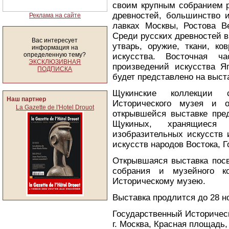
своим крупным собранием р
древностей, большинство и
Реклама на сайте
лавках Москвы, Ростова Ве
Среди русских древностей в
Вас интересует
утварь, оружие, ткани, ко
информация на
определенную тему?
искусства. Восточная ч
ЭКСКЛЮЗИВНАЯ
произведений искусства Я
ПОДПИСКА
будет представлено на выст
Щукинские коллекции 
Наш партнер
Исторического музея и 
La Gazette de l'Hotel Drouot
открывшейся выставке пре
Щукиных, хранящиеся
изобразительных искусств 
искусств народов Востока, 
Открывшаяся выставка пос
собрания и музейного ко
Историческому музею.
Выставка продлится до 28 н
Государственный Историчес
г. Москва, Красная площадь,