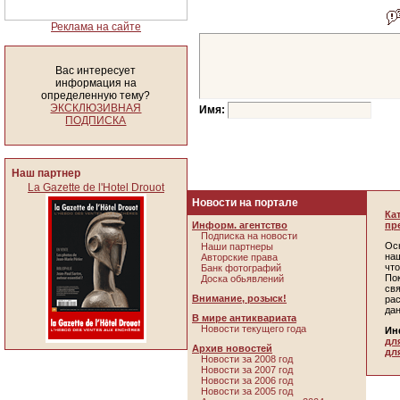
Реклама на сайте
Вас интересует
информация на
определенную тему?
ЭКСКЛЮЗИВНАЯ
Имя:
ПОДПИСКА
Наш партнер
La Gazette de l'Hotel Drouot
Новости на портале
Ка
Информ. агентство
пр
Подписка на новости
Ос
Наши партнеры
наш
Авторские права
чт
Банк фотографий
По
Доска обьявлений
св
Внимание, розыск!
ра
да
В мире антиквариата
Новости текущего года
Ин
дл
Архив новостей
дл
Новости за 2008 год
Новости за 2007 год
Новости за 2006 год
Новости за 2005 год