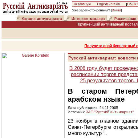
На главную
English version
[
Наши 
Уже зарегистрированы? [
Войти
]
Каталог антиквариата
Интернет-магазин
Расписание 
Крупнейший антикварный портал 
Получите свой бесплатный 
Русский антиквариат: новости
В 2008 году будет проведен
расписании торгов предста
25 результатов торгов
В старом Петер
арабском языке
Дата публикации: 24.11.2005
Источник:
ЗАО "Русский антиквариат"
23 ноября в главном здани
Санкт-Петербурге открылас
много культур╩.