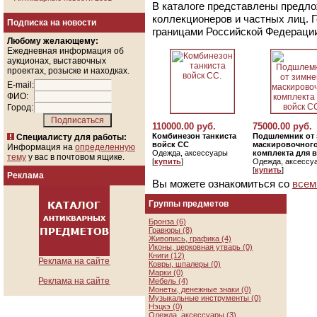
В каталоге представлены предло
коллекционеров и частных лиц. 
Подписка на новости
границами Российской Федераци
Любому желающему:
Ежедневная информация об
аукционах, выставочных
проектах, розыске и находках.
E-mail:
ФИО:
Город:
110000.00 руб.
75000.00 руб.
Комбинезон танкиста
Подшлемник от 
Специалисту для работы:
войск СС
маскировочног
Информация на
определенную
Одежда, аксессуары
комплекта для 
тему
у вас в почтовом ящике.
[
купить
]
Одежда, аксессу
[
купить
]
Реклама
Вы можете ознакомиться со
всем
Группы предметов
Бронза (6)
Гравюры (8)
Живопись, графика (4)
Иконы, церковная утварь (0)
Книги (12)
Реклама на сайте
Ковры, шпалеры (0)
Марки (0)
Реклама на сайте
Мебель (4)
Монеты, денежные знаки (0)
Музыкальные инструменты (0)
Нэцкэ (0)
Одежда, аксессуары (3)