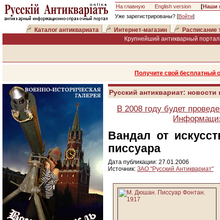
На главную
English version
[
Наши 
Уже зарегистрированы? [
Войти
]
Каталог антиквариата
Интернет-магазин
Расписание 
Крупнейший антикварный портал 
Получите свой бесплатный 
Русский антиквариат: новости
В 2008 году будет провед
Информация
Вандал от искусст
писсуара
Дата публикации: 27.01.2006
Источник:
ЗАО "Русский Антиквариат"