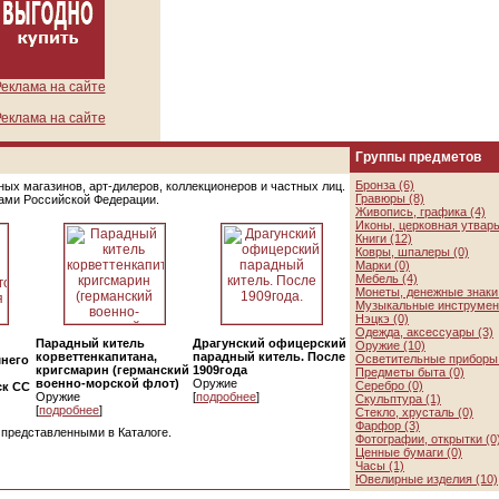
еклама на сайте
еклама на сайте
Группы предметов
Бронза (6)
ых магазинов, арт-дилеров, коллекционеров и частных лиц.
Гравюры (8)
цами Российской Федерации.
Живопись, графика (4)
Иконы, церковная утварь
Книги (12)
Ковры, шпалеры (0)
Марки (0)
Мебель (4)
Монеты, денежные знаки 
Музыкальные инструмен
Нэцкэ (0)
Одежда, аксессуары (3)
Парадный китель
Драгунский офицерский
Оружие (10)
корветтенкапитана,
парадный китель. После
Осветительные приборы 
мнего
кригсмарин (германский
1909года
Предметы быта (0)
военно-морской флот)
Оружие
Серебро (0)
ск СС
Оружие
[
подробнее
]
Скульптура (1)
[
подробнее
]
Стекло, хрусталь (0)
Фарфор (3)
, представленными в Каталоге.
Фотографии, открытки (0
Ценные бумаги (0)
Часы (1)
Ювелирные изделия (10)