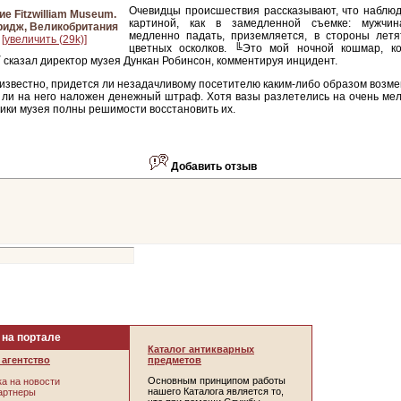
Очевидцы происшествия рассказывают, что наблюд
е Fitzwilliam Museum.
картиной, как в замедленной съемке: мужчин
ридж, Великобритания
медленно падать, приземляется, в стороны лет
[увеличить (29k)]
цветных осколков. ╚Это мой ночной кошмар, к
 сказал директор музея Дункан Робинсон, комментируя инцидент.
известно, придется ли незадачливому посетителю каким-либо образом возм
 ли на него наложен денежный штраф. Хотя вазы разлетелись на очень мел
ики музея полны решимости восстановить их.
Добавить отзыв
 на портале
Каталог антикварных
агентство
предметов
Основным принципом работы
а на новости
нашего Каталога является то,
артнеры