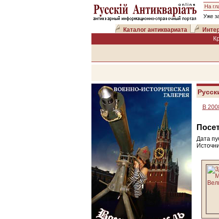
На гл
Уже з
Каталог антиквариата
Интер
К
Русск
В 200
Посет
Дата пу
Источни