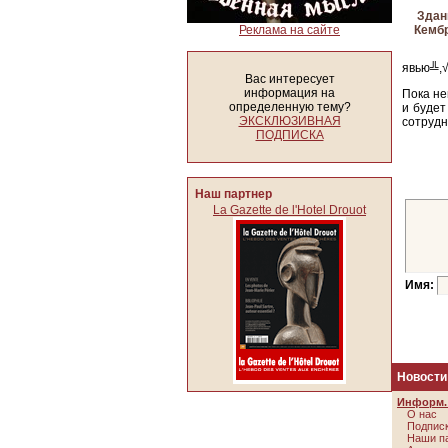
Здани
Реклама на сайте
Кемб
явью╩,√
Вас интересует
информация на
Пока не
определенную тему?
и будет
ЭКСКЛЮЗИВНАЯ
сотрудн
ПОДПИСКА
Наш партнер
La Gazette de l'Hotel Drouot
Имя:
Новости
Информ. 
О нас
Подписк
Наши п