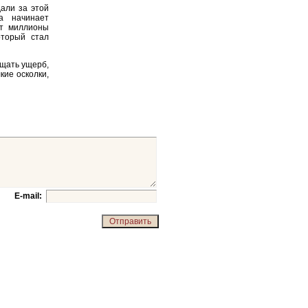
али за этой
а начинает
ят миллионы
оторый стал
ещать ущерб,
кие осколки,
E-mail: