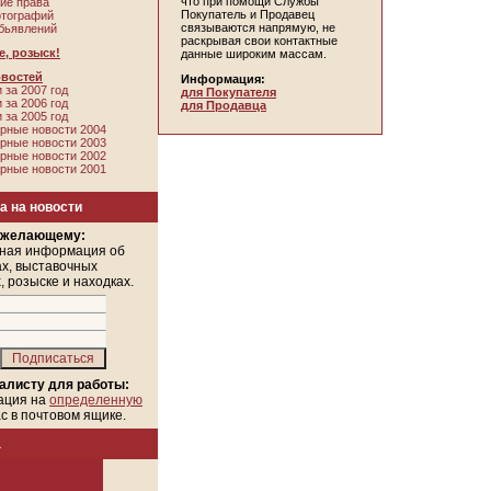
что при помощи Службы
ие права
Покупатель и Продавец
отографий
связываются напрямую, не
бьявлений
раскрывая свои контактные
, розыск!
данные широким массам.
овостей
Информация:
 за 2007 год
для Покупателя
 за 2006 год
для Продавца
 за 2005 год
рные новости 2004
рные новости 2003
рные новости 2002
рные новости 2001
а на новости
 желающему:
ная информация об
х, выставочных
, розыске и находках.
алисту для работы:
ация на
определенную
ас в почтовом ящике.
а