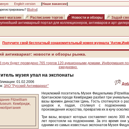
авную
English version
[
Наши вакансии
]
арегистрированы? [
Войти
]
нет-магазин
Расписание торгов
Новости и обзоры
Задай сво
рупнейший антикварный портал для коллекционеров, антикваров и арт-дилеро
Получите свой бесплатный ознакомительный номер журнала 'Антик.Инф
ий антиквариат: новости и обзоры рынка.
8 году будет проведено 765 торгов 120 аукционными домами. Информация п
ежедневно.
итель музея упал на экспонаты
бликации: 01.02.2006
Доб
к:
ЗАО "Русский Антиквариат"
Неуклюжий посетитель Музея Фицуильяма (Fitzwilli
британском городе Кембридже разбил три уникальн
вазы времен династии Цинь. Гость споткнулся о р
шнурок и, падая, столкнул с подоконника 
произведения искусства, превратив их в кучу осколко
Три вазы, возраст которых составляет около 300 л
лет простояли на подоконнике. За это время они 
одними из самых известных экспонатов Музея Фицу