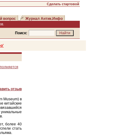
Сделать стартовой
й вопрос
Журнал Антик.Инфо
в.
Поиск:
о'
ополняется
авить отзыв
am Museum) в
ые китайские
азвязавшийся
уникальные
в.
ет, более 40
успели стать
ильяма.