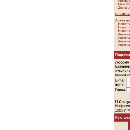
Авторск
Банк ф
Доска о
Внимание
Архив н
Новости
Новости
Новости
Антиква
Антиква
Антиква
Антиква
Подписк
Любому
Ежеднев
аукциона
проектах
E-mail:
ФИО:
Город:
Специ
Информ
тему
у в
Реклам