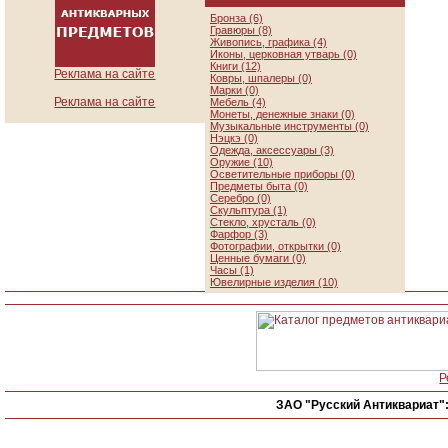
Бронза (6)
Гравюры (8)
Живопись, графика (4)
Иконы, церковная утварь (0)
Книги (12)
Реклама на сайте
Ковры, шпалеры (0)
Марки (0)
Реклама на сайте
Мебель (4)
Монеты, денежные знаки (0)
Музыкальные инструменты (0)
Нэцкэ (0)
Одежда, аксессуары (3)
Оружие (10)
Осветительные приборы (0)
Предметы быта (0)
Серебро (0)
Скульптура (1)
Стекло, хрусталь (0)
Фарфор (3)
Фотографии, открытки (0)
Ценные бумаги (0)
Часы (1)
Ювелирные изделия (10)
Р
ЗАО "Русский Антиквариат"