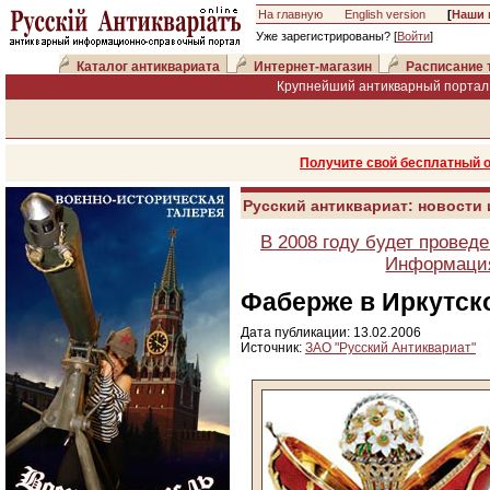
На главную
English version
[
Наши 
Уже зарегистрированы? [
Войти
]
Каталог антиквариата
Интернет-магазин
Расписание 
Крупнейший антикварный портал 
Получите свой бесплатный 
Русский антиквариат: новости
В 2008 году будет провед
Информация
Фаберже в Иркутск
Дата публикации: 13.02.2006
Источник:
ЗАО "Русский Антиквариат"