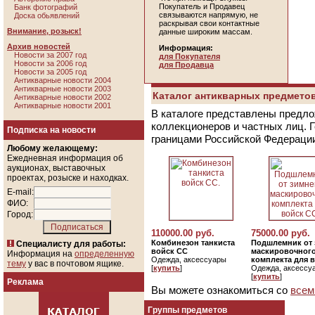
Покупатель и Продавец
Банк фотографий
связываются напрямую, не
Доска обьявлений
раскрывая свои контактные
Внимание, розыск!
данные широким массам.
Архив новостей
Информация:
Новости за 2007 год
для Покупателя
Новости за 2006 год
для Продавца
Новости за 2005 год
Антикварные новости 2004
Антикварные новости 2003
Каталог антикварных предметов
Антикварные новости 2002
Антикварные новости 2001
В каталоге представлены предло
коллекционеров и частных лиц. 
Подписка на новости
границами Российской Федераци
Любому желающему:
Ежедневная информация об
аукционах, выставочных
проектах, розыске и находках.
E-mail:
ФИО:
Город:
110000.00 руб.
75000.00 руб.
Комбинезон танкиста
Подшлемник от 
Специалисту для работы:
войск СС
маскировочног
Информация на
определенную
Одежда, аксессуары
комплекта для 
тему
у вас в почтовом ящике.
[
купить
]
Одежда, аксессу
[
купить
]
Реклама
Вы можете ознакомиться со
всем
Группы предметов