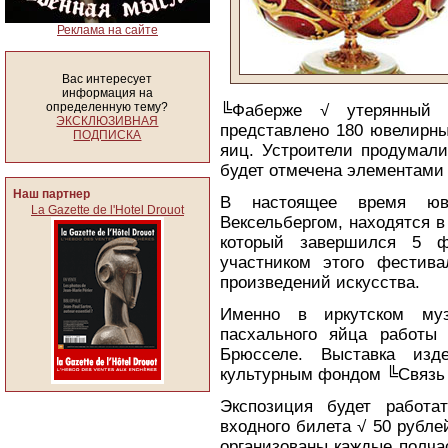
Реклама на сайте
Вас интересует
информация на
определенную тему?
╚Фаберже √ утерянный 
ЭКСКЛЮЗИВНАЯ
представлено 180 ювелирны
ПОДПИСКА
яиц. Устроители продумали
будет отмечена элементами
Наш партнер
В настоящее время юве
La Gazette de l'Hotel Drouot
Вексельбергом, находятся 
который завершился 5 ф
участником этого фестив
произведений искусства.
Именно в иркутском муз
пасхального яйца работы 
Брюсселе. Выставка изде
культурным фондом ╚Связь
Экспозиция будет работа
входного билета √ 50 рублей
организованы каждые полча