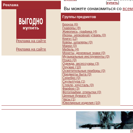
[
купить
]
Реклама
Вы можете ознакомиться со
всем
Группы предметов
Бронза (6)
Гравюры (8)
Живопись, графика (4)
Иконы, церковная утварь (0)
Книги (12)
Реклама на сайте
Ковры, шпалеры (0)
Марки (0)
Реклама на сайте
Мебель (4)
Монеты, денежные знаки (0)
Музыкальные инструменты (0)
Нэцкэ (0)
Одежда, аксессуары (3)
Оружие (10)
Осветительные приборы (0)
Предметы быта (0)
Серебро (0)
Скульптура (1)
Стекло, хрусталь (0)
Фарфор (3)
Фотографии, открытки (0)
Ценные бумаги (0)
Часы (1)
Ювелирные изделия (10)
Р