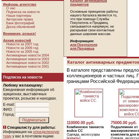
Каталог антикварных
Информ. агентство
предметов
О нас
Основным принципом работы
Подписка на новости
нашего Каталога является то,
Наши партнеры
что при помощи Службы
Авторские права
Покупатель и Продавец
Банк фотографий
связываются напрямую, не
Доска обьявлений
раскрывая свои контактные
Внимание, розыск!
данные широким массам.
Архив новостей
Информация:
Новости за 2007 год
для Покупателя
Новости за 2006 год
для Продавца
Новости за 2005 год
Антикварные новости 2004
Антикварные новости 2003
Каталог антикварных предметов
Антикварные новости 2002
Антикварные новости 2001
В каталоге представлены предло
коллекционеров и частных лиц. 
Подписка на новости
границами Российской Федераци
Любому желающему:
Ежедневная информация об
аукционах, выставочных
проектах, розыске и находках.
E-mail:
ФИО:
Город:
110000.00 руб.
75000.00 руб.
Комбинезон танкиста
Подшлемник от 
Специалисту для работы:
войск СС
маскировочног
Информация на
определенную
Одежда, аксессуары
комплекта для 
тему
у вас в почтовом ящике.
[
купить
]
Одежда, аксессу