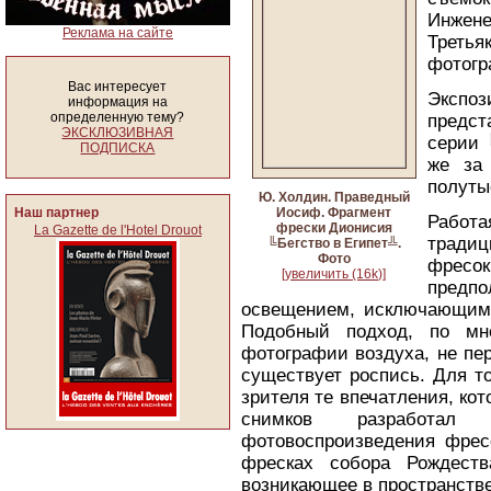
Инже
Реклама на сайте
Треть
фотогр
Вас интересует
Эксп
информация на
определенную тему?
предст
ЭКСКЛЮЗИВНАЯ
серии 
ПОДПИСКА
же за
полуты
Ю. Холдин. Праведный
Наш партнер
Иосиф. Фрагмент
Работ
фрески Дионисия
La Gazette de l'Hotel Drouot
тради
╚Бегство в Египет╩.
Фото
фресок
[увеличить (16k)]
предп
освещением, исключающим 
Подобный подход, по мн
фотографии воздуха, не пе
существует роспись. Для т
зрителя те впечатления, кот
снимков разработал
фотовоспроизведения фрес
фресках собора Рождеств
возникающее в пространстве