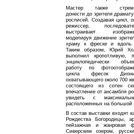
Мастер также стрем
донести до зрителя драмат
росписей. Создавая цикл, о
режиссер, последовате
выстраивает изображе
моделируя движение зрите
храму к фреске и вдоль 
Таким образом, Юрий Хо
выполнил кропотливую, п
энциклопедически объе
работу по фотоотображ
цикла фресок Диони
охватывающего около 700 кв
состоящего из сотен сю
впечатление от ансамбля ро
увидеть с максимальн
расположенных на большой 
В состав выставки входят 
Рождества Богородицы, а
пейзажная и жанровая фо
Сиверским озером, русск