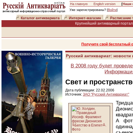
На главную
English version
[
Наши 
Уже зарегистрированы? [
Войти
]
Каталог антиквариата
Интернет-магазин
Расписание 
Крупнейший антикварный портал 
Получите свой бесплатный 
Русский антиквариат: новости
В 2008 году будет провед
Информация
Свет и пространст
Дата публикации: 22.02.2006
Источник:
ЗАО "Русский Антиквариат"
Тридца
Дионис
квадра
А фот
одинн
съемок