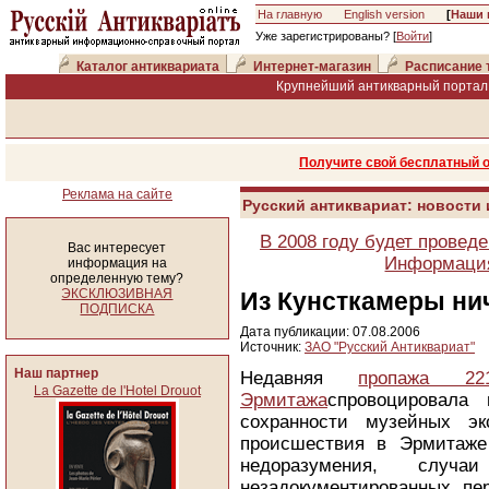
На главную
English version
[
Наши 
Уже зарегистрированы? [
Войти
]
Каталог антиквариата
Интернет-магазин
Расписание 
Крупнейший антикварный портал 
Получите свой бесплатный 
Реклама на сайте
Русский антиквариат: новости
В 2008 году будет провед
Вас интересует
Информация
информация на
определенную тему?
ЭКСКЛЮЗИВНАЯ
Из Кунсткамеры ни
ПОДПИСКА
Дата публикации: 07.08.2006
Источник:
ЗАО "Русский Антиквариат"
Наш партнер
Недавняя
пропажа 22
La Gazette de l'Hotel Drouot
Эрмитажа
спровоцировала
сохранности музейных эк
происшествия в Эрмитаже
недоразумения, случ
незадокументированных пе