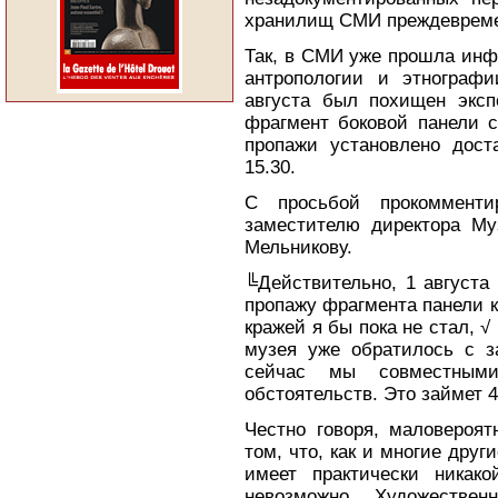
хранилищ СМИ преждеврем
Так, в СМИ уже прошла инф
антропологии и этнографи
августа был похищен экспо
фрагмент боковой панели с
пропажи установлено доста
15.30.
С просьбой прокоммент
заместителю директора Му
Мельникову.
╚Действительно, 1 августа
пропажу фрагмента панели к
кражей я бы пока не стал, √
музея уже обратилось с з
сейчас мы совместным
обстоятельств. Это займет 4
Честно говоря, маловероят
том, что, как и многие друг
имеет практически никако
невозможно. Художествен