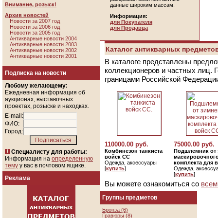
Внимание, розыск!
данные широким массам.
Архив новостей
Информация:
Новости за 2007 год
для Покупателя
Новости за 2006 год
для Продавца
Новости за 2005 год
Антикварные новости 2004
Антикварные новости 2003
Каталог антикварных предметов
Антикварные новости 2002
Антикварные новости 2001
В каталоге представлены предло
коллекционеров и частных лиц. 
Подписка на новости
границами Российской Федераци
Любому желающему:
Ежедневная информация об
аукционах, выставочных
проектах, розыске и находках.
E-mail:
ФИО:
Город:
110000.00 руб.
75000.00 руб.
Комбинезон танкиста
Подшлемник от 
Специалисту для работы:
войск СС
маскировочног
Информация на
определенную
Одежда, аксессуары
комплекта для 
тему
у вас в почтовом ящике.
[
купить
]
Одежда, аксессу
[
купить
]
Реклама
Вы можете ознакомиться со
всем
Группы предметов
Бронза (6)
Гравюры (8)