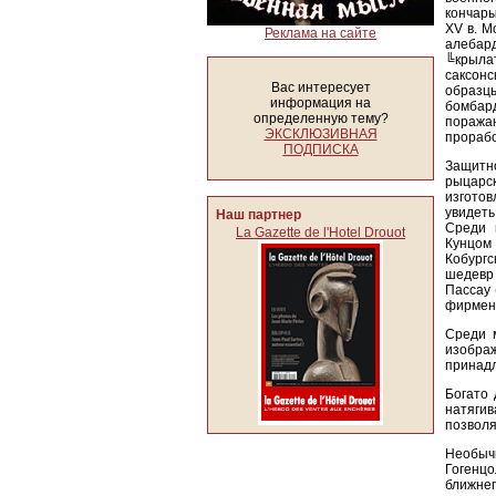
кончары
XV в. М
Реклама на сайте
алебар
╚крыла
саксон
Вас интересует
образц
информация на
бомбар
определенную тему?
поража
ЭКСКЛЮЗИВНАЯ
прорабо
ПОДПИСКА
Защитн
рыцар
изгото
увидеть
Наш партнер
Среди 
La Gazette de l'Hotel Drouot
Кунцом
Кобург
шедевр 
Пассау 
фирменн
Среди м
изобра
принад
Богато 
натягив
позволя
Необыч
Гогенц
ближнег