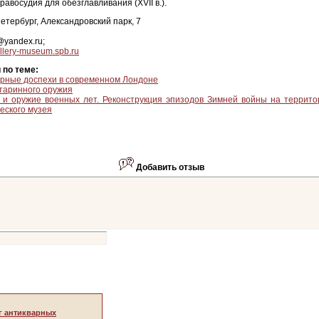
равосудия для обезглавливания (XVII в.).
етербург, Александровский парк, 7
y@yandex.ru
;
illery-museum.spb.ru
 по теме:
рные доспехи в современном Лондоне
таринного оружия
 и оружие военных лет. Реконструкция эпизодов Зимней войны на террито
еского музея
Добавить отзыв
г антикварных