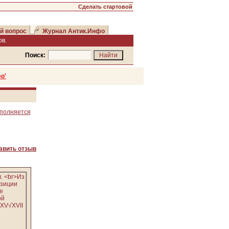
Сделать стартовой
й вопрос
Журнал Антик.Инфо
в.
Поиск:
о'
ополняется
авить отзыв