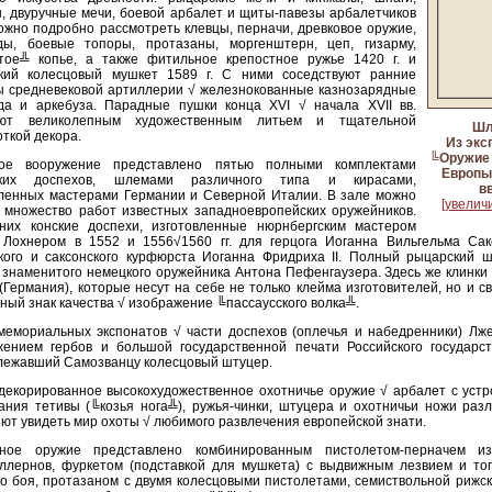
, двуручные мечи, боевой арбалет и щиты-павезы арбалетчиков
ожно подробно рассмотреть клевцы, перначи, древковое оружие,
ды, боевые топоры, протазаны, моргенштерн, цеп, гизарму,
тое╩ копье, а также фитильное крепостное ружье 1420 г. и
ский колесцовый мушкет 1589 г. С ними соседствуют ранние
ы средневековой артиллерии √ железнокованные казнозарядные
да и аркебуза. Парадные пушки конца XVI √ начала XVII вв.
ют великолепным художественным литьем и тщательной
Шл
ткой декора.
Из экс
╚Оружие
ое вооружение представлено пятью полными комплектами
Европы
ских доспехов, шлемами различного типа и кирасами,
в
вленных мастерами Германии и Северной Италии. В зале можно
[увеличи
 множество работ известных западноевропейских оружейников.
них конские доспехи, изготовленные нюрнбергским мастером
 Лохнером в 1552 и 1556√1560 гг. для герцога Иоганна Вильгельма Сак
ского и саксонского курфюрста Иоганна Фридриха II. Полный рыцарский 
знаменитого немецкого оружейника Антона Пефенгаузера. Здесь же клинки
(Германия), которые несут на себе не только клейма изготовителей, но и 
ый знак качества √ изображение ╚пассаусского волка╩.
емориальных экспонатов √ части доспехов (оплечья и набедренники) Лже
жением гербов и большой государственной печати Российского государст
лежавший Самозванцу колесцовый штуцер.
декорированное высокохудожественное охотничье оружие √ арбалет с устр
ания тетивы (╚козья нога╩), ружья-чинки, штуцера и охотничьи ножи раз
ют увидеть мир охоты √ любимого развлечения европейской знати.
ное оружие представлено комбинированным пистолетом-перначем из
оллернов, фуркетом (подставкой для мушкета) с выдвижным лезвием и то
о боя, протазаном с двумя колесцовыми пистолетами, семиствольной рижс