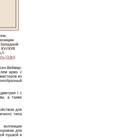
ем.
позиции
 Западной
 XV√XVII
в.╩
ть (33k)]
сен-Веймар-
шлем армэ √
 мастеров из
своеобразный
дмитрия I с
ва, а также
ойством для
личного типа
 коллекции
пориком для
кой пушкой и