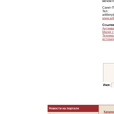
мечом п
Санкт-П
Тел.:
artiller
www.art
Ссылки
Антиква
Магия с
Техника
историч
Имя:
Новости на портале
Катало