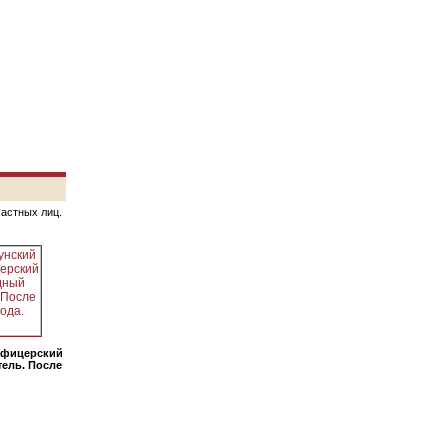
частных лиц.
офицерский
ель. После