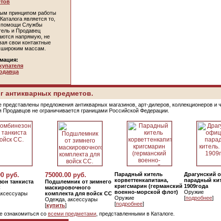
тов
ым принципом работы
Каталога является то,
и помощи Службы
тель и Продавец
аются напрямую, не
вая свои контактные
 широким массам.
мация:
купателя
одавца
г антикварных предметов.
е представлены предложения антикварных магазинов, арт-дилеров, коллекционеров и 
я Продавцов не ограничивается границами Российской Федерации.
00 руб.
75000.00 руб.
Парадный китель
Драгунский 
корветтенкапитана,
парадный кит
он танкиста
Подшлемник от зимнего
кригсмарин (германский
1909года
С
маскировочного
военно-морской флот)
Оружие
аксессуары
комплекта для войск СС
Оружие
[
подробнее
]
Одежда, аксессуары
[
подробнее
]
[
купить
]
е ознакомиться со
всеми предметами
, представленными в Каталоге.