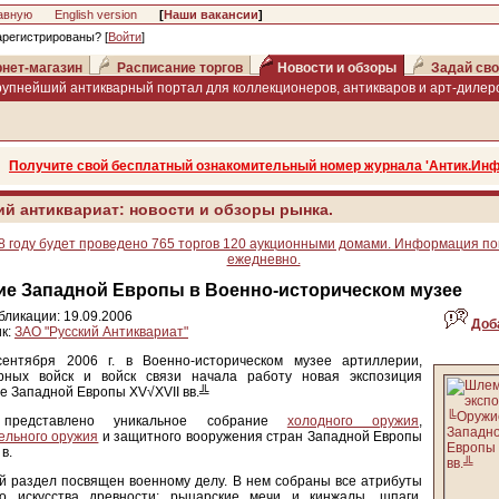
авную
English version
[
Наши вакансии
]
арегистрированы? [
Войти
]
нет-магазин
Расписание торгов
Новости и обзоры
Задай сво
рупнейший антикварный портал для коллекционеров, антикваров и арт-дилеро
Получите свой бесплатный ознакомительный номер журнала 'Антик.Инф
ий антиквариат: новости и обзоры рынка.
8 году будет проведено 765 торгов 120 аукционными домами. Информация п
ежедневно.
ие Западной Европы в Военно-историческом музее
бликации: 19.09.2006
Доб
к:
ЗАО "Русский Антиквариат"
ентября 2006 г. в Военно-историческом музее артиллерии,
рных войск и войск связи начала работу новая экспозиция
 Западной Европы XV√XVII вв.╩
 представлено уникальное собрание
холодного оружия
,
ельного оружия
и защитного вооружения стран Западной Европы
в.
 раздел посвящен военному делу. В нем собраны все атрибуты
го искусства древности: рыцарские мечи и кинжалы, шпаги,