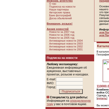
Информ. агентство
предме
О нас
Основн
Подписка на новости
нашего 
Наши партнеры
что пр
Авторские права
Покупа
Банк фотографий
связыв
Доска обьявлений
раскры
Внимание, розыск!
данные
Архив новостей
Инфор
Новости за 2007 год
для По
Новости за 2006 год
для Пр
Новости за 2005 год
Антикварные новости 2004
Антикварные новости 2003
Катало
Антикварные новости 2002
Антикварные новости 2001
В каталог
Географи
Подписка на новости
Любому желающему:
Ежедневная информация об
аукционах, выставочных
проектах, розыске и находках.
E-mail:
ФИО:
110000.
Город:
Комбинез
войск С
Одежда, 
Специалисту для работы:
[
купить
]
Информация на
определенную
тему
у вас в почтовом ящике.
Вы может