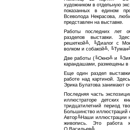
художником в отдельную экс
показанных в едином про
Всеволода Некрасова, люби
представлен на выставке.
Работы последних лет 
разделов выставки. Зде
решеткой╩, ╚Диалог с Мо
волком и собакой╩, ╚Туман
Две работы (╚Окно╩ и ╚Зим
карандашами, размещены в 
Еще один раздел выставки
работе над картиной. Здес
Эрика Булатова занимают оч
Последняя часть экспозици
иллюстраторе детских кн
тридцатилетний период тво
Большинство иллюстраций с
Автор╚Наши иллюстрации не
живопись. Это работа 
О.Васильев╩.