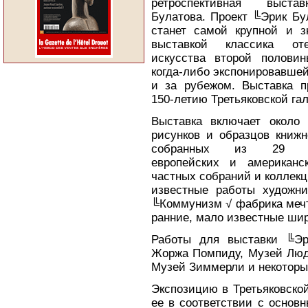
ретроспективная выста
Булатова. Проект ╚Эрик Бу
станет самой крупной и з
выставкой классика отеч
искусства второй полови
когда-либо экспонировавше
и за рубежом. Выставка п
150-летию Третьяковской га
Выставка включает около 
рисунков и образцов книжн
собранных из 29 кр
европейских и американс
частных собраний и коллекц
известные работы художник
╚Коммунизм √ фабрика мечт
ранние, мало известные ши
Работы для выставки ╚Эр
Жоржа Помпиду, Музей Люд
Музей Зиммерли и некоторы
Экспозицию в Третьяковской
ее в соответствии с основ