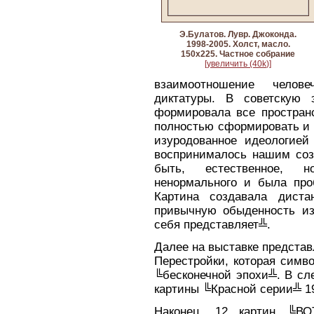
Э.Булатов. Лувр. Джоконда.
1998-2005. Холст, масло.
150х225. Частное собрание
[увеличить (40k)]
взаимоотношение челове
диктатуры. В советскую 
формировала все пространс
полностью сформировать и 
изуродованное идеологией
воспринималось нашим созн
быть, естественное, 
ненормального и была про
Картина создавала диста
привычную обыденность изв
себя представляет╩.
Далее на выставке предста
Перестройки, которая симв
╚бесконечной эпохи╩. В сл
картины ╚Красной серии╩ 19
Наконец, 12 картин ╚ВО