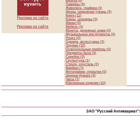
Бронза (6)
Гравюры (8)
Живопись, графика (4)
Иконы, церковная утварь (0)
Книги (12)
Реклама на сайте
Ковры, шпалеры (0)
Марки (0)
Реклама на сайте
Мебель (4)
Монеты, денежные знаки (0)
Музыкальные инструменты (0)
Нэцкэ (0)
Одежда, аксессуары (3)
Оружие (10)
Осветительные приборы (0)
Предметы быта (0)
Серебро (0)
Скульптура (1)
Стекло, хрусталь (0)
Фарфор (3)
Фотографии, открытки (0)
Ценные бумаги (0)
Часы (1)
Ювелирные изделия (10)
ЗАО "Русский Антиквариат"