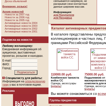
связываются напрямую, не
Доска обьявлений
раскрывая свои контактные
Внимание, розыск!
данные широким массам.
Архив новостей
Информация:
Новости за 2007 год
для Покупателя
Новости за 2006 год
для Продавца
Новости за 2005 год
Антикварные новости 2004
Антикварные новости 2003
Каталог антикварных предметов
Антикварные новости 2002
Антикварные новости 2001
В каталоге представлены предло
коллекционеров и частных лиц. 
Подписка на новости
границами Российской Федераци
Любому желающему:
Ежедневная информация об
аукционах, выставочных
проектах, розыске и находках.
E-mail:
ФИО:
Город:
110000.00 руб.
75000.00 руб.
Комбинезон танкиста
Подшлемник от 
Специалисту для работы:
войск СС
маскировочног
Информация на
определенную
Одежда, аксессуары
комплекта для 
тему
у вас в почтовом ящике.
[
купить
]
Одежда, аксессу
[
купить
]
Реклама
Вы можете ознакомиться со
всем
Группы предметов