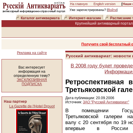
На главную
English version
[
Наши 
Уже зарегистрированы? [
Войти
]
Каталог антиквариата
Интернет-магазин
Расписание 
Крупнейший антикварный портал 
Получите свой бесплатный 
Реклама на сайте
Русский антиквариат: новости
В 2008 году будет провед
Вас интересует
Информация
информация на
определенную тему?
ЭКСКЛЮЗИВНАЯ
Ретроспективная 
ПОДПИСКА
Третьяковской гал
Дата публикации: 20.09.2006
Наш партнер
Источник:
ЗАО "Русский Антиквариат"
La Gazette de l'Hotel Drouot
В помещении Госуда
Третьяковской галереи н
валу с 20 сентября по 19 но
впервые в России 