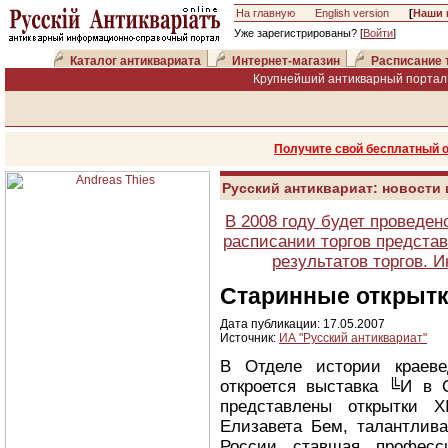
На главную
English version
[
Наши 
Уже зарегистрированы? [
Войти
]
Каталог антиквариата
Интернет-магазин
Расписание 
Крупнейший антикварный портал 
Получите свой бесплатный 
Русский антиквариат: новости
В 2008 году будет проведен
расписании торгов представ
результатов торгов. 
Старинные открытк
Дата публикации: 17.05.2007
Источник:
ИА "Русский антиквариат"
В Отделе истории краеве
откроется выставка ╚И в 
представлены открытки X
Елизавета Бем, талантлив
России ставшая професси