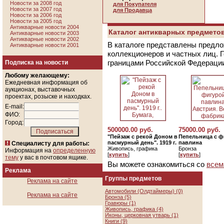
Новости за 2008 год
для Покупателя
Новости за 2007 год
для Продавца
Новости за 2006 год
Новости за 2005 год
Антикварные новости 2004
Каталог антикварных предметов
Антикварные новости 2003
Антикварные новости 2002
В каталоге представлены предло
Антикварные новости 2001
коллекционеров и частных лиц. 
границами Российской Федераци
Подписка на новости
Любому желающему:
Ежедневная информация об
аукционах, выставочных
проектах, розыске и находках.
E-mail:
ФИО:
Город:
500000.00 руб.
75000.00 руб.
"Пейзаж с рекой Доном в
Пепельница с ф
пасмурный день". 1919 г.
павлина
Специалисту для работы:
Живопись, графика
Бронза
Информация на
определенную
[
купить
]
[
купить
]
тему
у вас в почтовом ящике.
Вы можете ознакомиться со
всем
Реклама
Группы предметов
Реклама на сайте
Автомобили (Олдтаймеры) (0)
Реклама на сайте
Бронза (5)
Гравюры (1)
Живопись, графика (4)
Иконы, церковная утварь (1)
Книги (9)