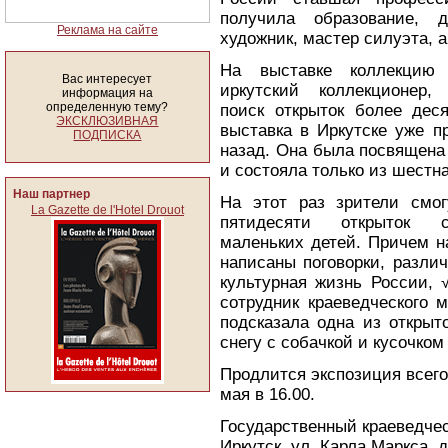
получила образование, д
Реклама на сайте
художник, мастер силуэта, а
На выставке коллекцию
Вас интересует
иркутский коллекционер,
информация на
определенную тему?
поиск открыток более дес
ЭКСКЛЮЗИВНАЯ
выставка в Иркутске уже п
ПОДПИСКА
назад. Она была посвящена
и состояла только из шестн
Наш партнер
На этот раз зрители смог
La Gazette de l'Hotel Drouot
пятидесяти открыток 
маленьких детей. Причем н
написаны поговорки, разли
культурная жизнь России, 
сотрудник краеведческого 
подсказала одна из открыт
снегу с собачкой и кусочком
Продлится экспозиция всего
мая в 16.00.
Государственный краеведче
Иркутск, ул. Карла Маркса, д