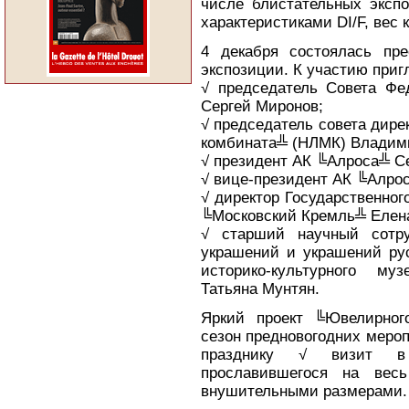
числе блистательных экспо
характеристиками DI/F, вес к
4 декабря состоялась пре
экспозиции. К участию при
√ председатель Совета Фе
Сергей Миронов;
√ председатель совета дире
комбината╩ (НЛМК) Владим
√ президент АК ╚Алроса╩ С
√ вице-президент АК ╚Алро
√ директор Государственног
╚Московский Кремль╩ Елена
√ старший научный сотру
украшений и украшений рус
историко-культурного му
Татьяна Мунтян.
Яркий проект ╚Ювелирног
сезон предновогодних меро
празднику √ визит в 
прославившегося на вес
внушительными размерами.