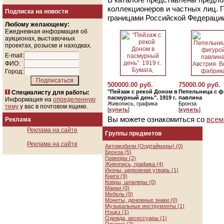
коллекционеров и частных лиц. 
Подписка на новости
границами Российской Федераци
Любому желающему:
Ежедневная информация об
аукционах, выставочных
проектах, розыске и находках.
E-mail:
ФИО:
Город:
500000.00 руб.
75000.00 руб.
"Пейзаж с рекой Доном в
Пепельница с ф
Специалисту для работы:
пасмурный день". 1919 г.
павлина
Информация на
определенную
Живопись, графика
Бронза
тему
у вас в почтовом ящике.
[
купить
]
[
купить
]
Вы можете ознакомиться со
всем
Реклама
Реклама на сайте
Группы предметов
Реклама на сайте
Автомобили (Олдтаймеры) (0)
Бронза (5)
Гравюры (2)
Живопись, графика (4)
Иконы, церковная утварь (1)
Книги (9)
Ковры, шпалеры (0)
Марки (0)
Мебель (0)
Монеты, денежные знаки (0)
Музыкальные инструменты (1)
Нэцкэ (1)
Одежда, аксессуары (1)