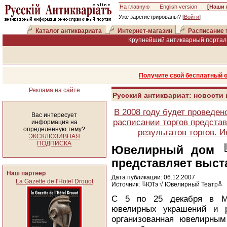
На главную
English version
[
Наши 
Уже зарегистрированы? [
Войти
]
Каталог антиквариата
Интернет-магазин
Расписание 
Крупнейший антикварный портал 
Получите свой бесплатный 
Реклама на сайте
Русский антиквариат: новости
В 2008 году будет проведен
Вас интересует
расписании торгов представ
информация на
определенную тему?
результатов торгов. 
ЭКСКЛЮЗИВНАЯ
ПОДПИСКА
Ювелирный дом 
представляет выст
Наш партнер
Дата публикации: 06.12.2007
La Gazette de l'Hotel Drouot
Источник: ╚ЮТэ √ Ювелирный Театр╩
С 5 по 25 декабря в Мо
ювелирных украшений и р
организованная ювелирны