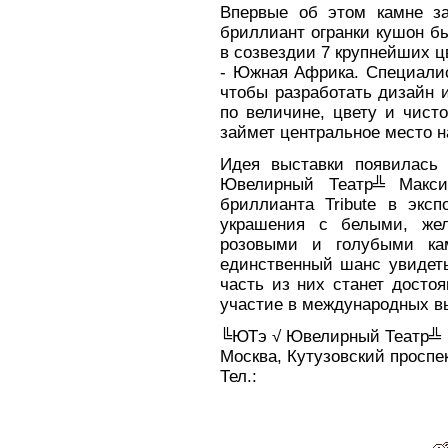
Впервые об этом камне за
бриллиант огранки кушон б
в созвездии 7 крупнейших ц
- Южная Африка. Специалис
чтобы разработать дизайн 
по величине, цвету и чист
займет центральное место 
Идея выставки появилась
Ювелирный Театр╩ Макси
бриллианта Tribute в экс
украшения с белыми, же
розовыми и голубыми ка
единственный шанс увидеть
часть из них станет досто
участие в международных в
╚ЮТэ √ Ювелирный Театр╩
Москва, Кутузовский проспект
Тел.: