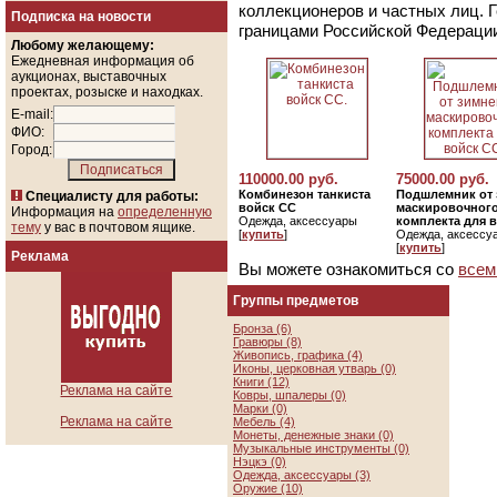
коллекционеров и частных лиц. 
Подписка на новости
границами Российской Федераци
Любому желающему:
Ежедневная информация об
аукционах, выставочных
проектах, розыске и находках.
E-mail:
ФИО:
Город:
110000.00 руб.
75000.00 руб.
Комбинезон танкиста
Подшлемник от 
Специалисту для работы:
войск СС
маскировочног
Информация на
определенную
Одежда, аксессуары
комплекта для 
тему
у вас в почтовом ящике.
[
купить
]
Одежда, аксессу
[
купить
]
Реклама
Вы можете ознакомиться со
всем
Группы предметов
Бронза (6)
Гравюры (8)
Живопись, графика (4)
Иконы, церковная утварь (0)
Книги (12)
Реклама на сайте
Ковры, шпалеры (0)
Марки (0)
Реклама на сайте
Мебель (4)
Монеты, денежные знаки (0)
Музыкальные инструменты (0)
Нэцкэ (0)
Одежда, аксессуары (3)
Оружие (10)