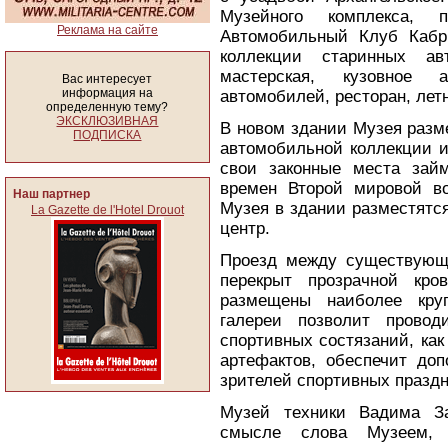
Музейного комплекса, 
Реклама на сайте
Автомобильный Клуб Кабри
коллекции старинных ав
мастерская, кузовное 
Вас интересует
информация на
автомобилей, ресторан, лет
определенную тему?
ЭКСКЛЮЗИВНАЯ
В новом здании Музея разм
ПОДПИСКА
автомобильной коллекции и 
свои законные места займ
времен Второй мировой в
Наш партнер
Музея в здании разместятся
La Gazette de l'Hotel Drouot
центр.
Проезд между существующ
перекрыт прозрачной кро
размещены наиболее кру
галереи позволит прово
спортивных состязаний, как
артефактов, обеспечит до
зрителей спортивных праздн
Музей техники Вадима За
смысле слова Музеем,