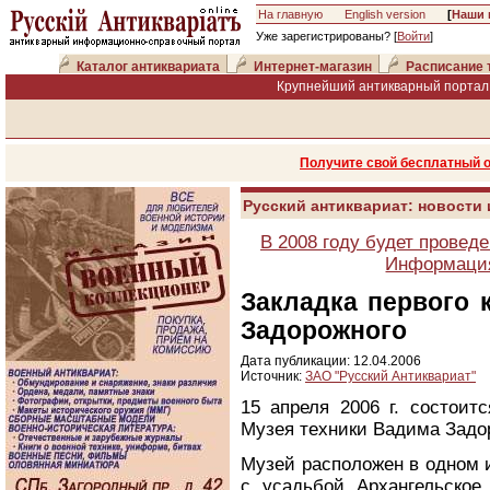
На главную
English version
[
Наши 
Уже зарегистрированы? [
Войти
]
Каталог антиквариата
Интернет-магазин
Расписание 
Крупнейший антикварный портал 
Получите свой бесплатный 
Русский антиквариат: новости
В 2008 году будет провед
Информация
Закладка первого 
Задорожного
Дата публикации: 12.04.2006
Источник:
ЗАО "Русский Антиквариат"
15 апреля 2006 г. состоит
Музея техники Вадима Задо
Музей расположен в одном 
с усадьбой Архангельское