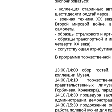
экспонироваться:
- коллекция старинных а
шестидесяти олдтаймеров,
- военная техника ХХ век
Второй мировой войне, в
самолеты,
- образцы стрелкового и ар
- образцы транспортной и и
четверти ХХ века),
- сопутствующая атрибутика
В программе торжественной 
13:00√14:00 сбор гостей
коллекции Музея.
14:00√14:10 торжест
правительственных лиму
Горбачева, Хонеккера), пар
14:10√14:30 процедура зак
администрации, демонстрац
14:30√15:30 продолжение о
работа полевой кухни для 