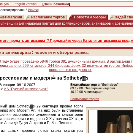
авную
English version
[
Наши вакансии
]
арегистрированы? [
Войти
]
нет-магазин
Расписание торгов
Новости и обзоры
Задай сво
рупнейший антикварный портал для коллекционеров, антикваров и арт-дилеро
отите продать антиквариат? Продавайте через Каталог антикварных предм
ий антиквариат: новости и обзоры рынка.
В году будет проведено 5846 торгов 381 аукционными домами. В расписании т
редставлено: 999 каталогов, 344 бидовых форм, 32 результатов торгов. Инфо
пополняется ежедневно.
рессионизм и модерн╩ на Sotheby▓s
бликации: 09.10.2007
Ближайшие торги "Sothebys"
09.12.08
Ювелирные изделия
к:
ИА "Русский антиквариат"
10.12.08
Антиквариат
Расписание торгов
нный дом Sotheby▓s 29 сентября провел торги
ionist and Modern Art. На них были выставлены
едения европейских художников и скульпторов
мпрессионизма и модерна XIX √ начала XX вв., в
ле Анри де Тулуз-Лотрека и Пабло Пикассо.
из самых дорогих лотов стала скульптура