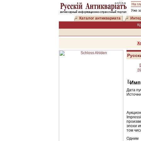
На гл
Уже з
Каталог антиквариата
Интер
К
Х
Русск
п
╚Имп
Дата пу
Источни
Аукцио
Impress
произв
эпохи и
том чис
Одним 