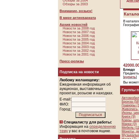
Обзоры за 2004
для Пр
Обзоры за 2003
Внимание, розыск!
Катало
В мире антиквариата
В каталог
Архив новостей
Географи
Новости за 2008 год
Новости за 2007 год
Новости за 2006 год
Новости за 2005 год
Новости за 2004 год
Новости за 2003 год
Новости за 2002 год
Новости за 2001 год
Пресс-релизы
42000.0
Блюдо
Подписка на новости
Предметы
[
купить
]
Любому желающему:
Вы может
Ежедневная информация об
аукционах, выставочных
Группы 
проектах, розыске и находках.
Автомобил
E-mail:
Бронза (58
ФИО:
Гравюры (
Город:
Живопись, 
Иконы, цер
Книги (9)
Ковры, шп
Специалисту для работы:
Марки (0)
Информация на
определенную
Мебель (11
тему
у вас в почтовом ящике.
Монеты, де
Музыкальн
Нэцкэ (7)