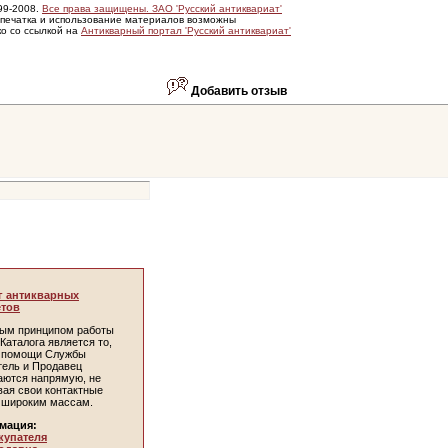
99-2008.
Все права защищены. ЗАО 'Русский антиквариат'
печатка и использование материалов возможны
ко со ссылкой на
Антикварный портал 'Русский антиквариат'
Добавить отзыв
г антикварных
тов
ым принципом работы
Каталога является то,
и помощи Службы
тель и Продавец
аются напрямую, не
вая свои контактные
 широким массам.
мация:
купателя