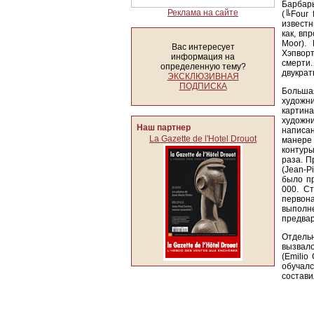
Барбар
Реклама на сайте
(╚Four 
известн
как, вп
Moor).
Вас интересует
Хэпворт
информация на
смерти.
определенную тему?
двукра
ЭКСКЛЮЗИВНАЯ
ПОДПИСКА
Больша
художн
картин
художни
Наш партнер
написан
La Gazette de l'Hotel Drouot
манере
контуры
раза. 
(Jean-
было п
000. С
первона
выполн
предвар
Отдельн
вызвал
(Emilio
обучалс
состави