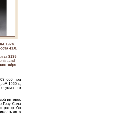
ы. 1974.
ота 43,0.
ан за $139
onist and
 сентября
103 000 при
ор╩ 1960 г.,
о сумма его
шой интерес
о Грау Сала
юстратор. Он
оимость лота