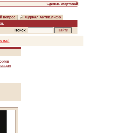
Сделать стартовой
й вопрос
Журнал Антик.Инфо
в.
Поиск:
етов!
оргов
рмация