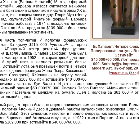
ы Хэпворт (Barbara Hepworth) ╚Четыре формы╩
forms╩). Барбара Хэпворт считается наиболее
ым британским художником и скульптором XX в.,
рочем, и ее современник и друг Генри Мур (Henry
 Над скульптурой ╚Четыре формы╩ Барбара
 начала работать в 1974 г., незадолго до своей
 Этот лот был продан за $139 000 с более чем
тным превышением эстимейта.
я часть топ-лотов √ полотна французских
иков. За сумму $115 000 ╚уплыла╩ с торгов
Б. Хэпворт. Четыре форм
а ╚Попутный ветер регаты╩ французского
Полированная латунь. Выс
ка Шарля Лапика (Charles Lapicque). Она была
Эстимейт
а мастером в 1952 г. в характерной для него
$40 000√60 000. Лот прод
 √ яркий цвет и немного размытые белые
000. Sotheby▓s. Impressi
. Эстимейт лота был превышен почти в четыре
Modern Art. Нью-Йорк, 29
Произведение француза Жана-Пьера Кассиньоля
[увеличить (83k)]
Pierre Cassigneul) ╚Женщины на берегу моря╩
родано за $103 000 при эстимейте $40 000√60
тоимость картины Луи Вальта ╚Цветы в зеленом кувшине╩ составила $
чальной оценке $50 000√70 000. Рисунок Пабло Пикассо ╚Музыкант и танц
енный пастельными мелками на бумаге, ушел с молотка за $61 000 √ эт
ительной оценки.
ый раздел торгов был посвящен произведениям испанских мастеров. Боль
о полотно ╚Конный двор в Довиле╩ работы каталонского живописца Эмили
 Grau Sala). Этот художник известен в первую очередь как колорист и илл
я в барселонской Академии искусств, а с 1932 г. жил в Париже. Итоговая ст
ла $109 000 при эстимейте в $40 000√60 000.