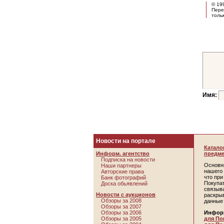
© 19
Пере
толь
Имя:
Новости на портале
Катало
Информ. агентство
предме
Подписка на новости
Основн
Наши партнеры
нашего 
Авторские права
что пр
Банк фотографий
Покупа
Доска обьявлений
связыв
Новости с аукционов
раскры
Обзоры за 2008
данные
Обзоры за 2007
Обзоры за 2006
Инфор
Обзоры за 2005
для По