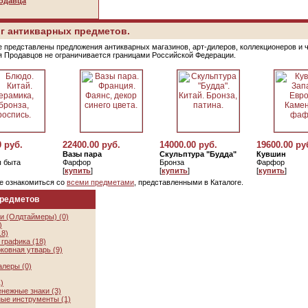
одавца
г антикварных предметов.
е представлены предложения антикварных магазинов, арт-дилеров, коллекционеров и 
я Продавцов не ограничивается границами Российской Федерации.
0 руб.
22400.00 руб.
14000.00 руб.
19600.00 ру
Вазы пара
Скульптура "Будда"
Кувшин
 быта
Фарфор
Бронза
Фарфор
[
купить
]
[
купить
]
[
купить
]
е ознакомиться со
всеми предметами
, представленными в Каталоге.
предметов
и (Олдтаймеры) (0)
)
18)
графика (18)
ковная утварь (9)
алеры (0)
)
нежные знаки (3)
ые инструменты (1)