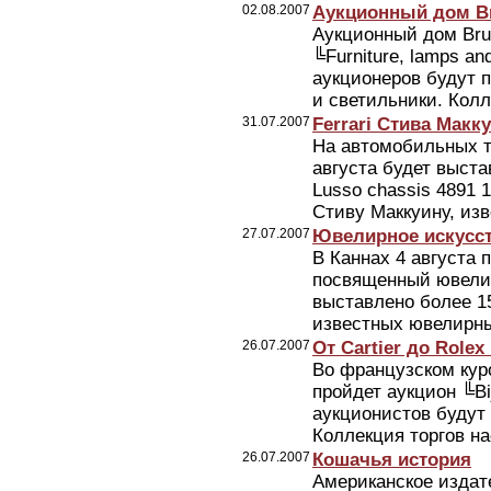
02.08.2007
Аукционный дом Br
Аукционный дом Bru
╚Furniture, lamps a
аукционеров будут 
и светильники. Колл
31.07.2007
Ferrari Стива Макк
На автомобильных то
августа будет выстав
Lusso chassis 4891 
Стиву Маккуину, изв
27.07.2007
Ювелирное искусст
В Каннах 4 августа 
посвященный ювелир
выставлено более 15
известных ювелирных
26.07.2007
От Cartier до Rolex
Во французском куро
пройдет аукцион ╚Bi
аукционистов будут
Коллекция торгов на
26.07.2007
Кошачья история
Американское издате