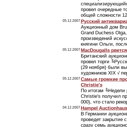
специализирующийся
провел очередные т
общей сложности 129
05.12.2007
Русский антиквари
Аукционный дом Bru
Grand Duchess Olga
произведений искус
княгини Ольги, посл
05.12.2007
MacDougalls рветс
Британский аукцион
провел торги ╚Русск
(29 ноября) были в
художников XIX √ пе
05.12.2007
Самые громкие про
Christie's
По итогам ╚Недели 
Christie's получил 
000), что стало рек
04.12.2007
Hampel Auctionhaus
В Германии аукционн
проведет закрытие с
сразу семь аукцион