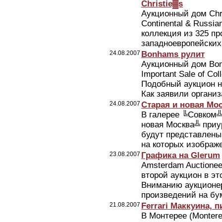
Christie▓s
Аукционный дом Chris
Continental & Russia
коллекция из 325 пр
западноевропейских 
24.08.2007
Bonhams рулит
Аукционный дом Bon
Important Sale of Col
Подобный аукцион н
Как заявили организа
24.08.2007
Старая и новая Мо
В галерее ╚Совком╩
новая Москва╩ приу
будут представлены
на которых изображе
23.08.2007
Графика на Glerum
Amsterdam Auctionee
второй аукцион в эт
Вниманию аукционер
произведений на бум
21.08.2007
Ferrari Маккуина, 
В Монтерее (Montere