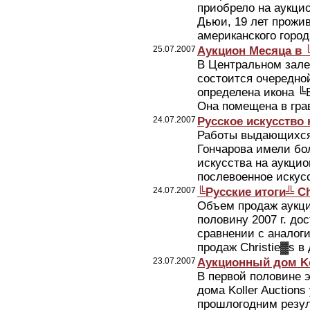
приобрело на аукци
Дьюи, 19 лет прожи
американского город
25.07.2007
Аукцион Месяца в 
В Центральном зале
состоится очередно
определена икона ╚
Она помещена в грав
24.07.2007
Русское искусство н
Работы выдающихся 
Гончарова имели бо
искусства на аукцио
послевоенное искусс
24.07.2007
╚Русские итоги╩ Ch
Объем продаж аукци
половину 2007 г. дос
сравнении с аналог
продаж Christie▓s в 
23.07.2007
Аукционный дом Ko
В первой половине 
дома Koller Auction
прошлогодним резул