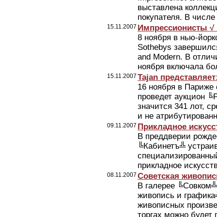
выставлена коллекци
покупателя. В числе 
15.11.2007
Импрессионисты √ 
8 ноября в нью-йорк
Sothebys завершился
and Modern. В отличи
ноября включала бол
15.11.2007
Tajan представляет
16 ноября в Париже
проведет аукцион ╚Р
значится 341 лот, с
и не атрибутированн
09.11.2007
Прикладное искусс
В преддверии рожде
╚Кабинетъ╩ устраив
специализированный
прикладное искусст
08.11.2007
Советская живопис
В галерее ╚Совком╩
живопись и графика
живописных произве
торгах можно будет 