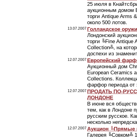
25 июля в Кнайтсбри
аукционным домом 
торги Antique Arms 
около 500 лотов.
13.07.2007
Голландское оружи
Лондонский аукцион
торги ╚Fine Antique 
Collection╩, на кот
доспехи из знаменит
12.07.2007
Европейский фарфо
Аукционный дом Chri
European Ceramics a
Collections. Коллек
фарфор периода от 
12.07.2007
ПРОДАТЬ ПО-РУСС
ЛОНДОНЕ
В июне вся обществ
тем, как в Лондоне
русским русское. Ка
несколько непредска
12.07.2007
Аукцион ╚Прямые 
Галерея ╚Совком╩ 