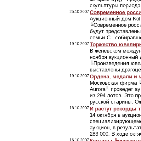
скульптуры периода 
25.10.2007
Современное россий
Аукционный дом Koll
╚Современное росси
будут представлены
семьи С., собиравше
19.10.2007
Торжество ювелирн
В женевском междун
ноября аукционный д
╚Произведения ювел
выставлены драгоце
19.10.2007
Ордена, медали и 
Московская фирма ╚З
Aurora╩ проведет ау
из 294 лотов. Это 
русской старины. Ож
18.10.2007
И растут рекорды т
14 октября в аукцио
специализирующемся
аукцион, в результа
283 000. В ходе окт
16.10.2007
Картины ╚русского 