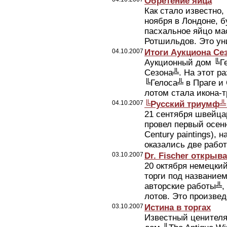
Обретение яйца
Как стало известно, 
ноября в Лондоне, 
пасхальное яйцо ма
Ротшильдов. Это уни
04.10.2007
Итоги Аукциона Се
Аукционный дом ╚Ге
Сезона╩. На этот р
╚Гелоса╩ в Праге и
лотом стала икона-тр
04.10.2007
╚Русский триумф╩ в
21 сентября швейцар
провел первый осен
Century paintings),
оказались две работ
03.10.2007
Dr. Fischer открыва
20 октября немецкий
торги под название
авторские работы╩, 
лотов. Это произведе
03.10.2007
Истина в торгах
Известный ценителя