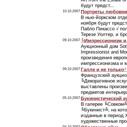
будут предст...
10.10.2007
Портреты любовниц
В нью-йоркском отде
ноября будут предс
Пабло Пикассо √ по
Терезе Уолтер, и бро
09.10.2007
╚Импрессионизм и
Аукционный дом Sot
Impressionist and M
произведения европ
импрессионизма и мо
09.10.2007
Галле и не только
Французский аукцион
╚Декоративное искус
выставлены произве
предметов интерьера
05.10.2007
Букинистический а
В галерее ╚Совком╩
╚Букинист╩, на кото
изданные в период X
художественные про
04.10.2007