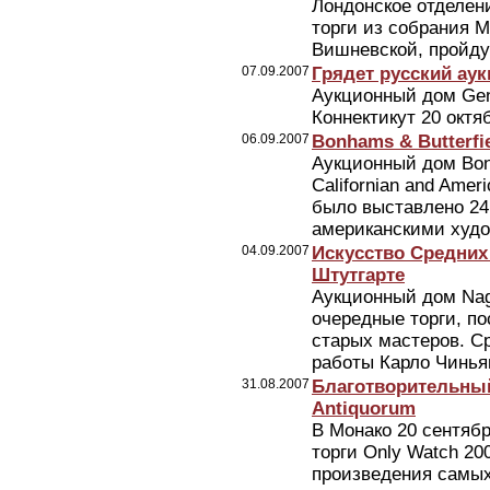
Лондонское отделени
торги из собрания 
Вишневской, пройду
07.09.2007
Грядет русский ау
Аукционный дом Gen
Коннектикут 20 октяб
06.09.2007
Bonhams & Butterfi
Аукционный дом Bonh
Californian and Ameri
было выставлено 24
американскими худо
04.09.2007
Искусство Средних 
Штутгарте
Аукционный дом Nage
очередные торги, п
старых мастеров. С
работы Карло Чиньяни
31.08.2007
Благотворительный
Antiquorum
В Монако 20 сентяб
торги Only Watch 20
произведения самых