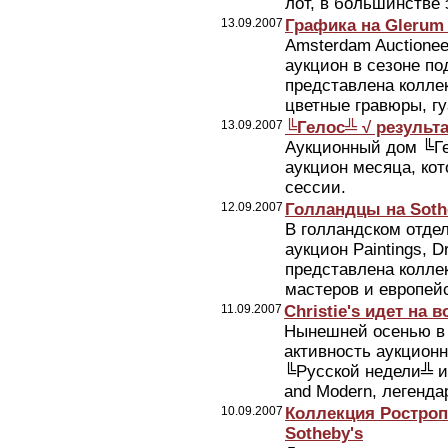
лот, в большинстве э
13.09.2007
Графика на Glerum 
Amsterdam Auctionee
аукцион в сезоне по
представлена коллек
цветные гравюры, гу
13.09.2007
╚Гелос╩ √ результ
Аукционный дом ╚Ге
аукцион месяца, ко
сессии.
12.09.2007
Голландцы на Soth
В голландском отдел
аукцион Paintings, D
представлена колле
мастеров и европейс
11.09.2007
Christie's идет на в
Нынешней осенью в 
активность аукционн
╚Русской недели╩ и 
and Modern, легенда
10.09.2007
Коллекция Ростроп
Sotheby's