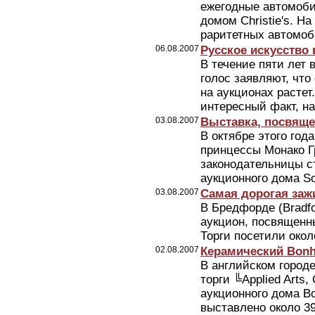
ежегодные автомоби
домом Christie's. Н
раритетных автомоби
06.08.2007
Русское искусство 
В течение пяти лет 
голос заявляют, что
на аукционах растет
интересный факт, на
03.08.2007
Выставка, посвяще
В октябре этого год
принцессы Монако Г
законодательницы с
аукционного дома So
03.08.2007
Самая дорогая заж
В Бредфорде (Bradf
аукцион, посвященн
Торги посетили окол
02.08.2007
Керамический Bon
В английском городе
торги ╚Applied Arts, 
аукционного дома Bo
выставлено около 39