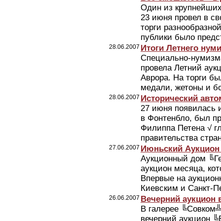
Один из крупнейших
23 июня провел в св
торги разнообразно
публики было предст
28.06.2007
Итоги Летнего нум
Cпециально-нумизм
провела Летний аук
Аврора. На торги б
медали, жетоны и бо
28.06.2007
Исторический авт
27 июня появилась 
в Фонтенбло, был п
Филиппа Петена √ г
правительства стран
27.06.2007
Июньский Аукцион 
Аукционный дом ╚Ге
аукцион месяца, кот
Впервые на аукционн
Киевским и Санкт-Пе
26.06.2007
Вечерний аукцион 
В галерее ╚Совком╩
вечерний аукцион ╚