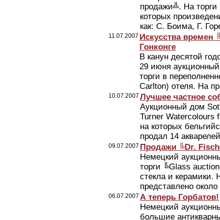
продажи╩. На торги
которых произведен
как: С. Боима, Г. Го
11.07.2007
Искусства времен 
Гонконге
В канун десятой год
29 июня аукционный
торги в переполненн
Carlton) отеля. На пр
10.07.2007
Лучшее частное соб
Аукционный дом Soth
Turner Watercolours 
на которых бельгий
продал 14 акварелей 
09.07.2007
Продажи ╚Dr. Fisch
Немецкий аукционны
торги ╚Glass auctio
стекла и керамики.
представлено около 8
06.07.2007
А теперь Горбатов!
Немецкий аукционны
большие антикварны