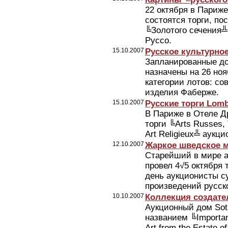
22 октября в Париже,
состоятся торги, п
╚Золотого сечения╩ 
Руссо.
15.10.2007
Русское культурно
Запланированные до
назначены на 26 ноя
категории лотов: со
изделия Фаберже.
15.10.2007
Русские торги Lomb
В Париже в Отеле Др
торги ╚Arts Russes, T
Art Religieux╩ аукц
12.10.2007
Жаркое шведское 
Старейший в мире а
провел 4√5 октября 
день аукционисты с
произведений русско
10.10.2007
Коллекция создател
Аукционный дом Soth
названием ╚Important 
Art from the Estate 