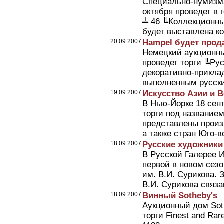
Специально-нумизм
октября проведет в
╧ 46 ╚Коллекционны
будет выставлена ко
20.09.2007
Hampel будет прод
Немецкий аукционны
проведет торги ╚Ру
декоративно-прикла
выполненным русски
19.09.2007
Искусство Азии и В
В Нью-Йорке 18 сен
торги под названием
представлены произ
а также стран Юго-в
18.09.2007
Русские художники
В Русской Галерее И
первой в новом сез
им. В.И. Сурикова. 
В.И. Сурикова связан
18.09.2007
Винный Sotheby's
Аукционный дом Sot
торги Finest and Ra