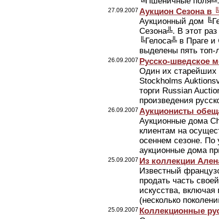
╚Пшеничные поля╩. 
27.09.2007
Аукцион Сезона в 
Аукционный дом ╚Ге
Сезона╩. В этот ра
╚Гелоса╩ в Праге и
выделены пять топ-л
26.09.2007
Русско-шведское м
Один их старейших 
Stockholms Auktions
торги Russian Aucti
произведения русско
26.09.2007
Аукционисты обещ
Аукционные дома Chr
клиентам на осущест
осеннем сезоне. По
аукционные дома пр
25.09.2007
Из коллекции Ален
Известный французс
продать часть свое
искусства, включая
(несколько поколени
25.09.2007
Коллекционные ру