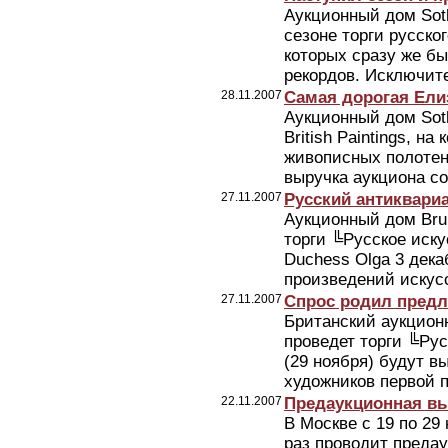
Аукционный дом Soth
сезоне торги русског
которых сразу же б
рекордов. Исключите
28.11.2007
Самая дорогая Ели
Аукционный дом Soth
British Paintings, н
живописных полотен
выручка аукциона со
27.11.2007
Русский антиквариа
Аукционный дом Bru
торги ╚Русское иску
Duchess Olga 3 дека
произведений искусс
27.11.2007
Спрос родил пред
Британский аукцион
проведет торги ╚Рус
(29 ноября) будут 
художников первой п
22.11.2007
Предаукционная в
В Москве с 19 по 2
раз проводит преда