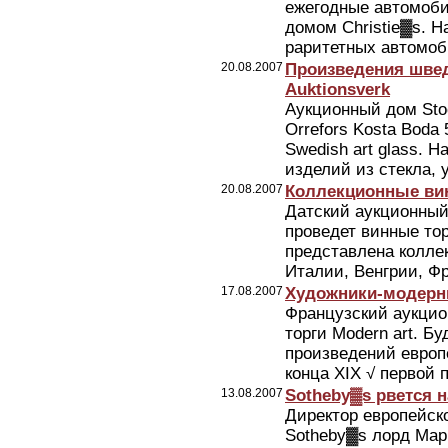
ежегодные автомоби
домом Christie▓s. Н
раритетных автомоби
20.08.2007
Произведения швед
Auktionsverk
Аукционный дом Sto
Orrefors Kosta Boda
Swedish art glass. 
изделий из стекла, 
20.08.2007
Коллекционные вин
Датский аукционный
проведет винные тор
представлена колле
Италии, Венгрии, Фр
17.08.2007
Художники-модерни
Французский аукцио
торги Modern art. Б
произведений европ
конца XIX √ первой 
13.08.2007
Sotheby▓s рвется н
Директор европейск
Sotheby▓s лорд Мар