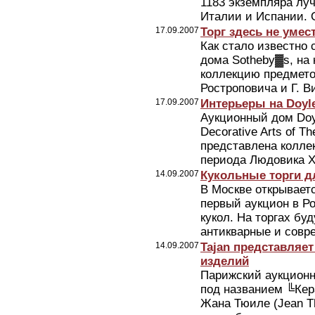
1183 экземпляра лу
Италии и Испании. 
17.09.2007
Торг здесь не умес
Как стало известно 
дома Sotheby▓s, на
коллекцию предметов
Ростроповича и Г. В
17.09.2007
Интерьеры на Doyl
Аукционный дом Doyl
Decorative Arts of T
представлена колле
периода Людовика XV
14.09.2007
Кукольные торги д
В Москве открывает
первый аукцион в Р
кукол. На торгах бу
антикварные и совре
14.09.2007
Tajan представляе
изделий
Парижский аукционны
под названием ╚Кер
Жана Тюиле (Jean Th