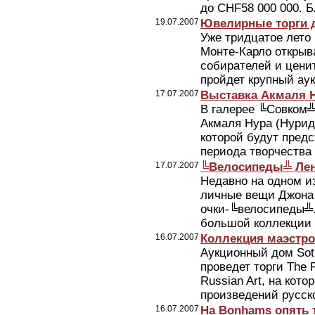
до СHF58 000 000. Б
19.07.2007
Ювелирные торги д
Уже тридцатое лето
Монте-Карло открыв
собирателей и цени
пройдет крупный аукц
17.07.2007
Выставка Акмаля Н
В галерее ╚Совком╩
Акмаля Нура (Нурид
которой будут предс
периода творчества 
17.07.2007
╚Велосипеды╩ Ле
Недавно на одном и
личные вещи Джона 
очки-╚велосипеды╩.
большой коллекции о
16.07.2007
Коллекция маэстро
Аукционный дом Sot
проведет торги The R
Russian Art, на кот
произведений русско
16.07.2007
На Bonhams опять 