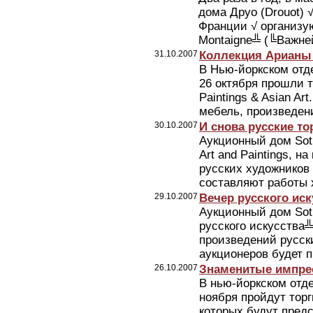
дома Друо (Drouot) 
Франции √ организую
Montaigne╩ (╚Важне
31.10.2007
Коллекция Арианы 
В Нью-йоркском отде
26 октября прошли то
Paintings & Asian A
мебель, произведени
30.10.2007
И снова русские то
Аукционный дом Soth
Art and Paintings, 
русских художников
составляют работы х
29.10.2007
Вечер русского иск
Аукционный дом Soth
русского искусства╩
произведений русск
аукционеров будет п
26.10.2007
Знаменитые импрес
В нью-йоркском отде
ноября пройдут тор
которых будут пред