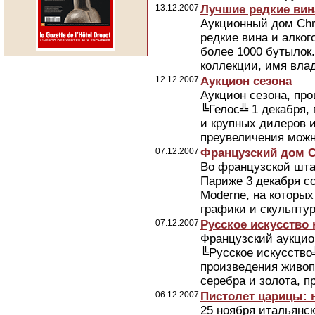
13.12.2007
Лучшие редкие вина
Аукционный дом Chri
редкие вина и алко
более 1000 бутылок
коллекции, имя влад
12.12.2007
Аукцион сезона
Аукцион сезона, пр
╚Гелос╩ 1 декабря,
и крупных дилеров и
преувеличения можно
07.12.2007
Французский дом C
Во французской штаб
Париже 3 декабря сос
Moderne, на которы
графики и скульптур
07.12.2007
Русское искусство 
Французский аукцион
╚Русское искусство
произведения живоп
серебра и золота, п
06.12.2007
Пистолет царицы: 
25 ноября итальянск