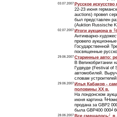
03.07.2007
Русское искусство
22-23 июня германс
auctions) провел се
был представлен ра
(Auktion Russische K
02.07.2007
Итоги аукциона в 
Антикварно-художе
провело аукционные
Государственной Тре
посвященные русско
29.06.2007
Старинные авто: р
В Великобритании н
Гудвуде (Festival o
автомобилей. Выручк
словам устроителей 
29.06.2007
Илья Кабаков - са
половины ХХ в.
На лондонском аукци
июня картина ╚Номе
продана за GBP2 000
была GBP400 000╛600
28.06.2007
Все смешалось┘ в