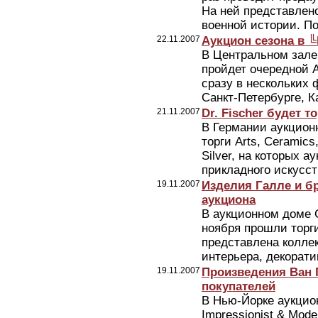
На ней представлен
военной истории. По
22.11.2007
Аукцион сезона в 
В Центральном зале
пройдет очередной А
сразу в нескольких 
Санкт-Петербурге, К
21.11.2007
Dr. Fischer будет т
В Германии аукционн
торги Arts, Ceramics
Silver, на которых 
прикладного искусств
19.11.2007
Изделия Галле и б
аукциона
В аукционном доме Ch
ноября прошли торги
представлена коллек
интерьера, декоратив
19.11.2007
Произведения Ван Г
покупателей
В Нью-Йорке аукцион
Impressionist & Mode