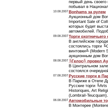
первый день своего
побывал в Национал
10.08.2007
Bonhams за рулем
Аукционный дом Bon
Important Sale of Co
которых будет выст
автомобилей. Подоб
09.08.2007
Торги охотничьего
В английском городе
состоялись торги ╚
винтовки╩ (Modern S
аукционным дом Bon
08.08.2007
╚Гелос╩ провел Ау
В Центральном зале
состоялся очередно
07.08.2007
Русские торги в Па
В Париже в Отеле Др
Русские торги ╚Arts 
Historiques, Art Re
(Lombrail-Teucquam).
06.08.2007
Автомобильные торг
В Монтерее (Montere