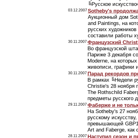
╚Русское искусство
03.12.2007
Sotheby's продолж
Аукционный дом Soth
and Paintings, на к
русских художников
составили работы ху
30.11.2007
Французский Christ
Во французской штаб
Париже 3 декабря сос
Moderne, на которы
живописи, графики и
30.11.2007
Парад рекордов пр
В рамках ╚Недели р
Christie's 28 ноября 
The Rothschild Fabe
предметы русского д
29.11.2007
Фаберже и не толь
На Sotheby's 27 ноя
русскому искусству,
превышающей GBP1 0
Art and Faberge, как 
28.11.2007
Наступил сезон и 