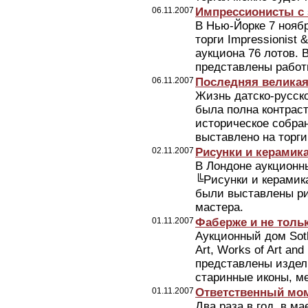
06.11.2007
Импрессионисты с 
В Нью-Йорке 7 ноябр
торги Impressionist 
аукциона 76 лотов. 
представлены работы
06.11.2007
Последняя великая
Жизнь датско-русск
была полна контраст
историческое собра
выставлено на торги
02.11.2007
Рисунки и керамик
В Лондоне аукционны
╚Рисунки и керамик
были выставлены ри
мастера.
01.11.2007
Фаберже и не толь
Аукционный дом Soth
Art, Works of Art an
представлены издел
старинные иконы, ме
01.11.2007
Ответственный мом
Два раза в год, в м