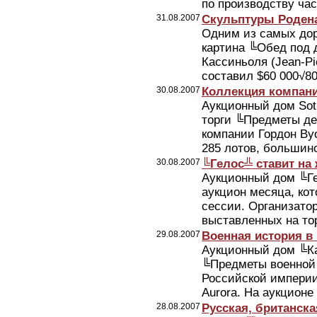
по производству часо
31.08.2007
Скульптуры Родена
Одним из самых дор
картина ╚Обед под 
Кассиньоля (Jean-Pi
составил $60 000√80
30.08.2007
Коллекция компани
Аукционный дом Sot
торги ╚Предметы дек
компании Гордон Ву
285 лотов, большинс
30.08.2007
╚Гелос╩ ставит на
Аукционный дом ╚Ге
аукцион месяца, ко
сессии. Организатор
выставленных на тор
29.08.2007
Военная история в
Аукционный дом ╚Ка
╚Предметы военной 
Российской империи╩
Aurora. На аукционе
28.08.2007
Русская, британск