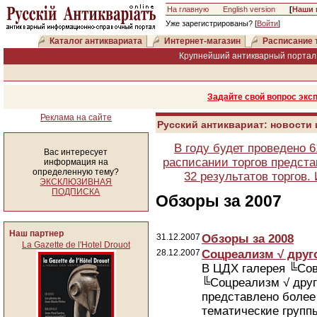
На главную
English version
[
Наши 
Уже зарегистрированы? [
Войти
]
Каталог антиквариата
Интернет-магазин
Расписание 
Крупнейший антикварный портал 
Задайте свой вопрос экс
Реклама на сайте
Русский антиквариат: новости
В году будет проведено 
Вас интересует
расписании торгов предста
информация на
определенную тему?
32 результатов торгов
ЭКСКЛЮЗИВНАЯ
ПОДПИСКА
Обзоры за 2007
Наш партнер
31.12.2007
Обзоры за 2008
La Gazette de l'Hotel Drouot
28.12.2007
Соцреализм √ друг
В ЦДХ галерея ╚Сов
╚Соцреализм √ друг
представлено более 
тематические групп