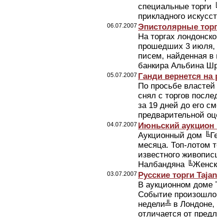
специальные торги 
прикладного искусс
06.07.2007
Эпистолярные торги
На торгах лондонског
прошедших 3 июля, 
писем, найденная в
банкира Альбина Шр
05.07.2007
Ганди вернется на
По просьбе властей 
снял с торгов посл
за 19 дней до его с
предварительной оце
04.07.2007
Июньский аукцион 
Аукционный дом ╚Ге
месяца. Топ-лотом т
известного живопис
Налбандяна ╚Женски
03.07.2007
Русские торги Taja
В аукционном доме T
Событие произошло 
недели╩ в Лондоне, 
отличается от предл