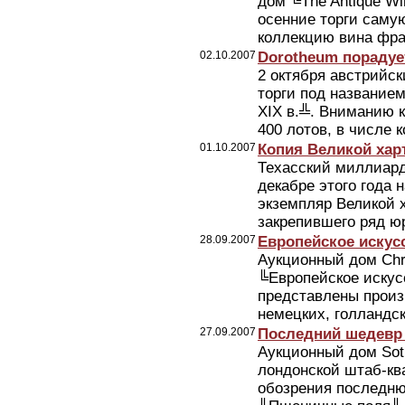
дом ╚The Antique W
осенние торги сам
коллекцию вина фран
02.10.2007
Dorotheum порадуе
2 октября австрийс
торги под названием
XIX в.╩. Вниманию 
400 лотов, в числе к
01.10.2007
Копия Великой харт
Техасский миллиарде
декабре этого года 
экземпляр Великой х
закрепившего ряд юр
28.09.2007
Европейское искусст
Аукционный дом Chri
╚Европейское искус
представлены произ
немецких, голландск
27.09.2007
Последний шедевр 
Аукционный дом Soth
лондонской штаб-кв
обозрения последню