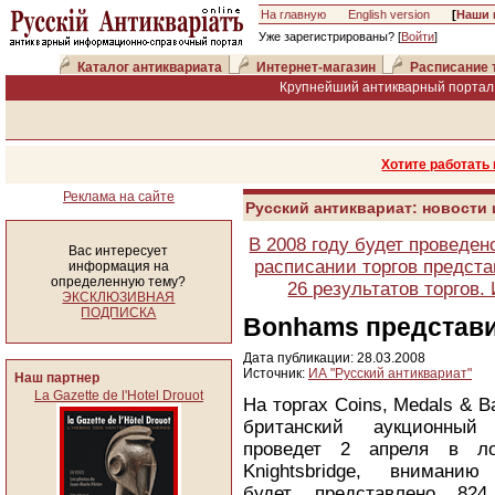
На главную
English version
[
Наши 
Уже зарегистрированы? [
Войти
]
Каталог антиквариата
Интернет-магазин
Расписание 
Крупнейший антикварный портал 
Хотите работать
Реклама на сайте
Русский антиквариат: новости
В 2008 году будет проведен
Вас интересует
расписании торгов предста
информация на
определенную тему?
26 результатов торгов
ЭКСКЛЮЗИВНАЯ
ПОДПИСКА
Bonhams представи
Дата публикации: 28.03.2008
Источник:
ИА "Русский антиквариат"
Наш партнер
La Gazette de l'Hotel Drouot
На торгах Coins, Medals & B
британский аукционны
проведет 2 апреля в ло
Knightsbridge, вниманию
будет представлено 824