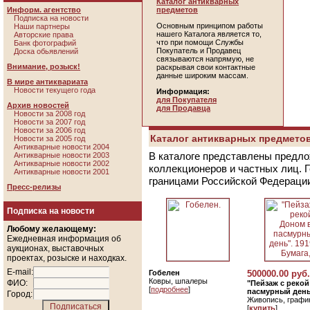
Каталог антикварных
Информ. агентство
предметов
Подписка на новости
Основным принципом работы
Наши партнеры
нашего Каталога является то,
Авторские права
что при помощи Службы
Банк фотографий
Покупатель и Продавец
Доска обьявлений
связываются напрямую, не
Внимание, розыск!
раскрывая свои контактные
данные широким массам.
В мире антиквариата
Новости текущего года
Информация:
для Покупателя
Архив новостей
для Продавца
Новости за 2008 год
Новости за 2007 год
Новости за 2006 год
Каталог антикварных предметов
Новости за 2005 год
Антикварные новости 2004
В каталоге представлены предло
Антикварные новости 2003
Антикварные новости 2002
коллекционеров и частных лиц. 
Антикварные новости 2001
границами Российской Федераци
Пресс-релизы
Подписка на новости
Любому желающему:
Ежедневная информация об
аукционах, выставочных
проектах, розыске и находках.
E-mail:
Гобелен
500000.00 руб.
Ковры, шпалеры
ФИО:
"Пейзаж с реко
[
подробнее
]
пасмурный день"
Город:
Живопись, графи
[
купить
]