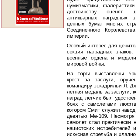
нумизматики, фалеристики
достоинству оценят 
антикварных наградных з
ценных бумаг многих стр
Соединенного Королевств
империи.
Особый интерес для цените
секция наградных знаков,
военные ордена и медали
мировой войны.
На торги выставлены бри
крест за заслуги, вруче
командиру эскадрильи Л. Дж
летная медаль за заслуги, к
наград летчик был удостое
боях с самолетами люфтв
котором Смит служил навод
девятью Ме-109. Несмотря 
самолет стал практически 
нацистских истребителей и
искусная стрельба и хладн