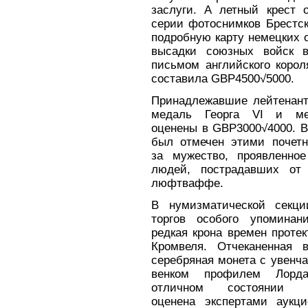
заслуги. А летный крест 
серии фотоснимков Брестск
подробную карту немецких 
высадки союзных войск в
письмом английского корол
составила GBP4500√5000.
Принадлежавшие лейтенант
медаль Георга VI и ме
оценены в GBP3000√4000. 
был отмечен этими почет
за мужество, проявленно
людей, пострадавших от 
люфтваффе.
В нумизматической секци
торгов особого упоминан
редкая крона времен проте
Кромвеля. Отчеканенная в
серебряная монета с увенч
венком профилем Лорда
отличном состоянии пр
оценена экспертами аукц