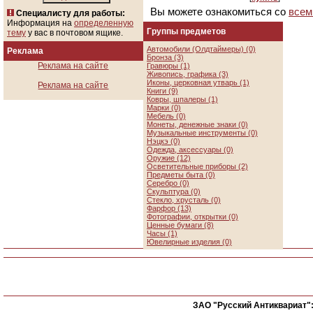
Вы можете ознакомиться со
всем
Специалисту для работы:
Информация на
определенную
Группы предметов
тему
у вас в почтовом ящике.
Автомобили (Олдтаймеры) (0)
Реклама
Бронза (3)
Реклама на сайте
Гравюры (1)
Живопись, графика (3)
Иконы, церковная утварь (1)
Реклама на сайте
Книги (9)
Ковры, шпалеры (1)
Марки (0)
Мебель (0)
Монеты, денежные знаки (0)
Музыкальные инструменты (0)
Нэцкэ (0)
Одежда, аксессуары (0)
Оружие (12)
Осветительные приборы (2)
Предметы быта (0)
Серебро (0)
Скульптура (0)
Стекло, хрусталь (0)
Фарфор (13)
Фотографии, открытки (0)
Ценные бумаги (8)
Часы (1)
Ювелирные изделия (0)
ЗАО "Русский Антиквариат"