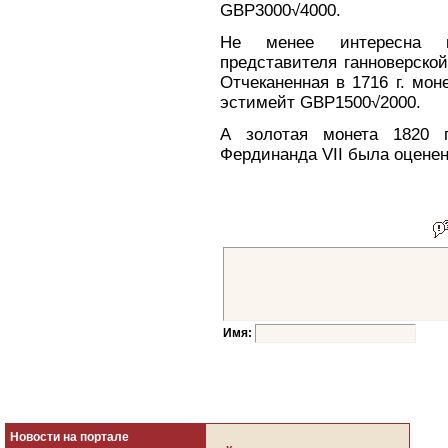
GBP3000√4000.
Не менее интересна к
представителя ганноверской
Отчеканенная в 1716 г. мо
эстимейт GBP1500√2000.
А золотая монета 1820 г
Фердинанда VII была оцене
Имя:
Новости на портале