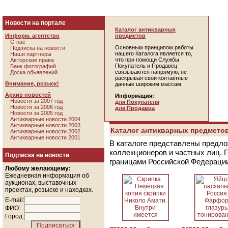
Новости на портале
Каталог антикварных
Информ. агентство
предметов
О нас
Основным принципом работы
Подписка на новости
нашего Каталога является то,
Наши партнеры
что при помощи Службы
Авторские права
Покупатель и Продавец
Банк фотографий
связываются напрямую, не
Доска обьявлений
раскрывая свои контактные
Внимание, розыск!
данные широким массам.
Архив новостей
Информация:
Новости за 2007 год
для Покупателя
Новости за 2006 год
для Продавца
Новости за 2005 год
Антикварные новости 2004
Антикварные новости 2003
Каталог антикварных предметов
Антикварные новости 2002
Антикварные новости 2001
В каталоге представлены предло
коллекционеров и частных лиц. 
Подписка на новости
границами Российской Федераци
Любому желающему:
Ежедневная информация об
аукционах, выставочных
проектах, розыске и находках.
E-mail:
ФИО:
Город: