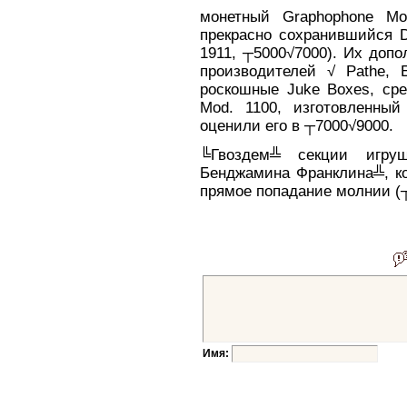
монетный Graphophone Mo
прекрасно сохранившийся D
1911, ┬5000√7000). Их доп
производителей √ Pathe, E
роскошные Juke Boxes, сре
Mod. 1100, изготовленный
оценили его в ┬7000√9000.
╚Гвоздем╩ секции игру
Бенджамина Франклина╩, ко
прямое попадание молнии (
Имя: