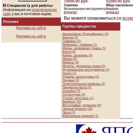
75000.00 руб.
51500.00 руб.
Скрипка
Яйцо пасхально
Специалисту для работы:
Музыкальные инструменты
Фарфор
Информация на
определенную
[
купить
]
[
купить
]
тему
у вас в почтовом ящике.
Вы можете ознакомиться со
всем
Реклама
Группы предметов
Реклама на сайте
Автомобили (Олдтаймеры) (0)
Реклама на сайте
Бронза (3)
Гравюры (2)
Живопись, графика (1)
Иконы, церковная утварь (1)
Книги (9)
Ковры, шпалеры (0)
Марки (0)
Мебель (0)
Монеты, денежные знаки (0)
Музыкальные инструменты (1)
Нэцкэ (1)
Одежда, аксессуары (1)
Оружие (2)
Осветительные приборы (2)
Предметы быта (5)
Серебро (2)
Скульптура (0)
Стекло, хрусталь (1)
Фарфор (10)
Фотографии, открытки (0)
Ценные бумаги (10)
Часы (1)
Ювелирные изделия (1)