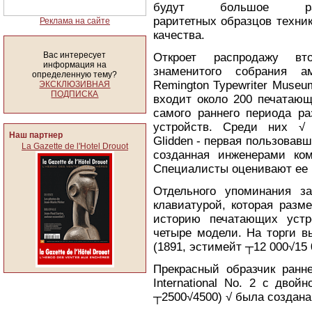
будут большое разн
раритетных образцов техни
Реклама на сайте
качества.
Вас интересует
Откроет распродажу вт
информация на
знаменитого собрания ам
определенную тему?
Remington Typewriter Museu
ЭКСКЛЮЗИВНАЯ
ПОДПИСКА
входит около 200 печатаю
самого раннего периода ра
устройств. Среди них √ 
Наш партнер
Glidden - первая пользовав
La Gazette de l'Hotel Drouot
созданная инженерами ком
Специалисты оценивают ее 
Отдельного упоминания з
клавиатурой, которая разм
историю печатающих устр
четыре модели. На торги в
(1891, эстимейт ┬12 000√15 
Прекрасный образчик ранн
International No. 2 с двой
┬2500√4500) √ была создана 