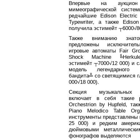
Впервые на аукцион
мимеографической систем
редчайшие Edison Electric
Typewriter, а также Ediso
получила эстимейт ┬6000√8
Также вниманию знато
предложены исключител
игровые автоматы Fair Gro
Shock Machine ╚Herkul
эстимейт ┬7000√12 000) и 
модель легендарного ╚
бандита╩ со светящимися г
000√18 000).
Секция музыкальных 
включает в себя такие р
Orchestrion by Hupfeld, т
Piano Melodico Table Org
инструменты представлены г
25 000) и редким америк
дюймовыми металлически
фонографов выделяются