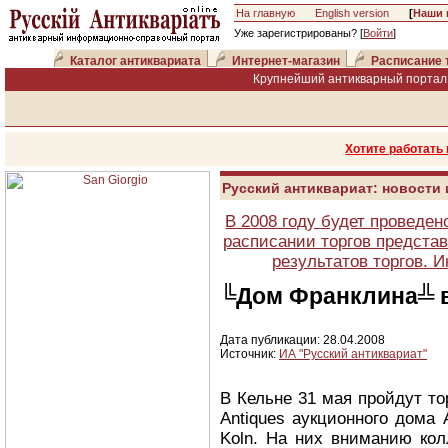
На главную
English version
[
Наши 
Уже зарегистрированы? [
Войти
]
Каталог антиквариата
Интернет-магазин
Расписание 
Крупнейший антикварный портал 
Хотите работать
Русский антиквариат: новости
В 2008 году будет проведен
расписании торгов представ
результатов торгов. 
╚Дом Франклина╩ в
Дата публикации: 28.04.2008
Источник:
ИА "Русский антиквариат"
В Кельне 31 мая пройдут тор
Antiques аукционного дома 
Koln. На них вниманию кол