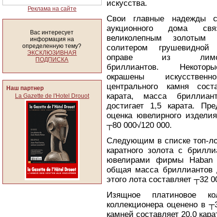
искусства.
Реклама на сайте
Свои главные надежды с
аукционного дома св
Вас интересует
великолепным золотым 
информация на
определенную тему?
солитером грушевидной
ЭКСКЛЮЗИВНАЯ
оправе из лимонн
ПОДПИСКА
бриллиантов. Некото
окрашены искусствен
центрального камня сост
Наш партнер
карата, масса бриллиан
La Gazette de l'Hotel Drouot
достигает 1,5 карата. Пре
оценка ювелирного изделия
┬80 000√120 000.
Следующим в списке топ-ло
каратного золота с брилли
ювелирами фирмы Haban C
общая масса бриллиантов д
этого лота составляет ┬32 0
Изящное платиновое к
коллекционера оценено в ┬
камней составляет 20,0 кара