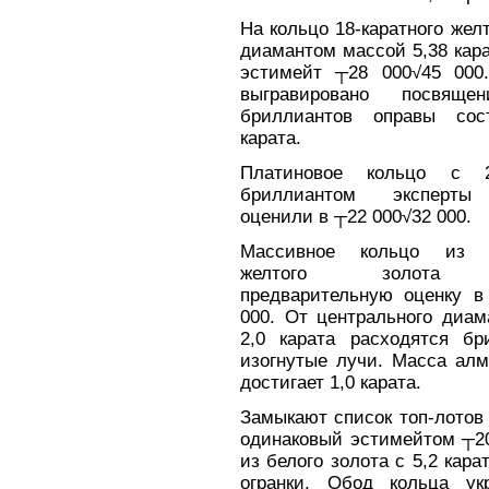
На кольцо 18-каратного желт
диамантом массой 5,38 кар
эстимейт ┬28 000√45 000
выгравировано посвяще
бриллиантов оправы сос
карата.
Платиновое кольцо с 2,
бриллиантом эксперты
оценили в ┬22 000√32 000.
Массивное кольцо из 18
желтого золота 
предварительную оценку в
000. От центрального диам
2,0 карата расходятся бр
изогнутые лучи. Масса алм
достигает 1,0 карата.
Замыкают список топ-лотов
одинаковый эстимейтом ┬20
из белого золота с 5,2 ка
огранки. Обод кольца ук