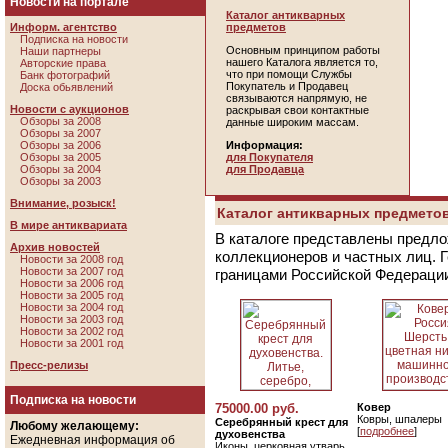
Новости на портале
Каталог антикварных
Информ. агентство
предметов
Подписка на новости
Основным принципом работы
Наши партнеры
нашего Каталога является то,
Авторские права
что при помощи Службы
Банк фотографий
Покупатель и Продавец
Доска обьявлений
связываются напрямую, не
Новости с аукционов
раскрывая свои контактные
Обзоры за 2008
данные широким массам.
Обзоры за 2007
Обзоры за 2006
Информация:
Обзоры за 2005
для Покупателя
Обзоры за 2004
для Продавца
Обзоры за 2003
Внимание, розыск!
Каталог антикварных предметов
В мире антиквариата
В каталоге представлены предло
Архив новостей
коллекционеров и частных лиц. 
Новости за 2008 год
Новости за 2007 год
границами Российской Федераци
Новости за 2006 год
Новости за 2005 год
Новости за 2004 год
Новости за 2003 год
Новости за 2002 год
Новости за 2001 год
Пресс-релизы
Подписка на новости
75000.00 руб.
Ковер
Ковры, шпалеры
Серебрянный крест для
Любому желающему:
[
подробнее
]
духовенства
Ежедневная информация об
Иконы, церковная утварь