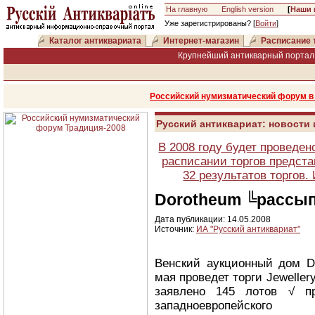
На главную
English version
[
Наши 
Уже зарегистрированы? [
Войти
]
Каталог антиквариата
Интернет-магазин
Расписание 
Крупнейший антикварный портал 
Российский нумизматический форум в 
Русский антиквариат: новости
В 2008 году будет проведен
расписании торгов предста
32 результатов торгов
Dorotheum ╚рассы
Дата публикации: 14.05.2008
Источник:
ИА "Русский антиквариат"
Венский аукционный дом D
мая проведет торги Jewellery
заявлено 145 лотов √ пр
западноевропейского ю