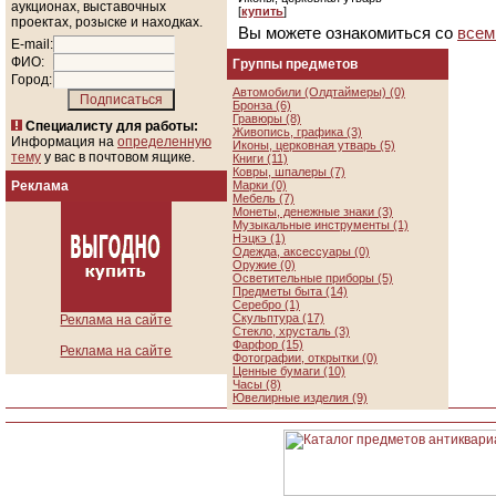
аукционах, выставочных
[
купить
]
проектах, розыске и находках.
Вы можете ознакомиться со
всем
E-mail:
ФИО:
Группы предметов
Город:
Автомобили (Олдтаймеры) (0)
Бронза (6)
Гравюры (8)
Специалисту для работы:
Живопись, графика (3)
Информация на
определенную
Иконы, церковная утварь (5)
тему
у вас в почтовом ящике.
Книги (11)
Ковры, шпалеры (7)
Реклама
Марки (0)
Мебель (7)
Монеты, денежные знаки (3)
Музыкальные инструменты (1)
Нэцкэ (1)
Одежда, аксессуары (0)
Оружие (0)
Осветительные приборы (5)
Предметы быта (14)
Серебро (1)
Скульптура (17)
Реклама на сайте
Стекло, хрусталь (3)
Фарфор (15)
Реклама на сайте
Фотографии, открытки (0)
Ценные бумаги (10)
Часы (8)
Ювелирные изделия (9)