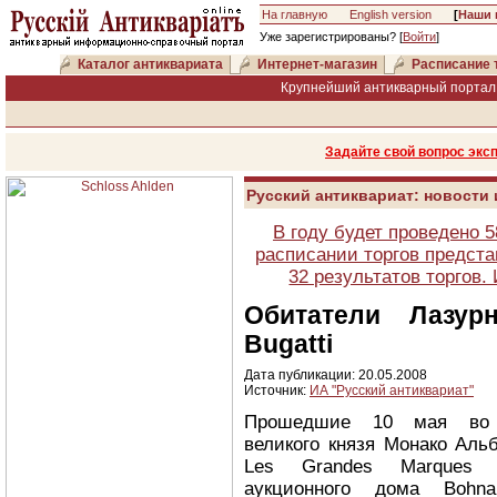
На главную
English version
[
Наши 
Уже зарегистрированы? [
Войти
]
Каталог антиквариата
Интернет-магазин
Расписание 
Крупнейший антикварный портал 
Задайте свой вопрос экс
Русский антиквариат: новости
В году будет проведено 
расписании торгов предста
32 результатов торгов
Обитатели Лазур
Bugatti
Дата публикации: 20.05.2008
Источник:
ИА "Русский антиквариат"
Прошедшие 10 мая во 
великого князя Монако Альб
Les Grandes Marques
аукционного дома Bohn