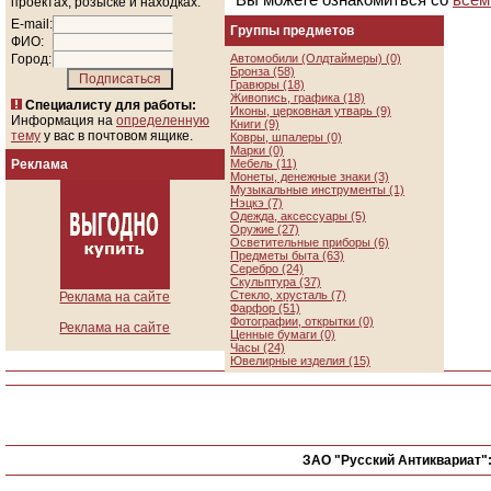
проектах, розыске и находках.
E-mail:
Группы предметов
ФИО:
Город:
Автомобили (Олдтаймеры) (0)
Бронза (58)
Гравюры (18)
Живопись, графика (18)
Специалисту для работы:
Иконы, церковная утварь (9)
Информация на
определенную
Книги (9)
тему
у вас в почтовом ящике.
Ковры, шпалеры (0)
Марки (0)
Реклама
Мебель (11)
Монеты, денежные знаки (3)
Музыкальные инструменты (1)
Нэцкэ (7)
Одежда, аксессуары (5)
Оружие (27)
Осветительные приборы (6)
Предметы быта (63)
Серебро (24)
Скульптура (37)
Стекло, хрусталь (7)
Реклама на сайте
Фарфор (51)
Фотографии, открытки (0)
Реклама на сайте
Ценные бумаги (0)
Часы (24)
Ювелирные изделия (15)
ЗАО "Русский Антиквариат"