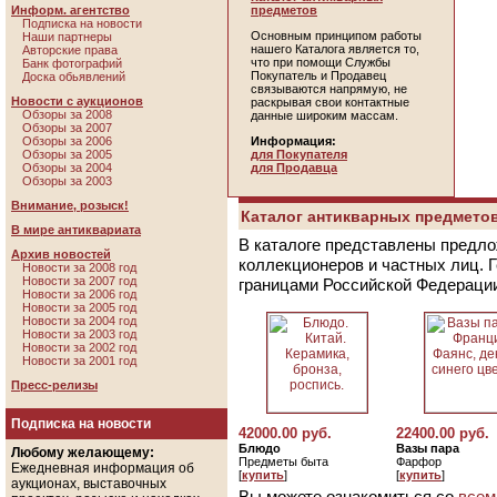
Информ. агентство
предметов
Подписка на новости
Основным принципом работы
Наши партнеры
нашего Каталога является то,
Авторские права
что при помощи Службы
Банк фотографий
Покупатель и Продавец
Доска обьявлений
связываются напрямую, не
Новости с аукционов
раскрывая свои контактные
Обзоры за 2008
данные широким массам.
Обзоры за 2007
Обзоры за 2006
Информация:
Обзоры за 2005
для Покупателя
Обзоры за 2004
для Продавца
Обзоры за 2003
Внимание, розыск!
Каталог антикварных предметов
В мире антиквариата
В каталоге представлены предло
Архив новостей
коллекционеров и частных лиц. 
Новости за 2008 год
Новости за 2007 год
границами Российской Федераци
Новости за 2006 год
Новости за 2005 год
Новости за 2004 год
Новости за 2003 год
Новости за 2002 год
Новости за 2001 год
Пресс-релизы
Подписка на новости
42000.00 руб.
22400.00 руб.
Блюдо
Вазы пара
Любому желающему:
Предметы быта
Фарфор
Ежедневная информация об
[
купить
]
[
купить
]
аукционах, выставочных
Вы можете ознакомиться со
всем