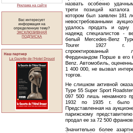
назвать особенно удачны
Реклама на сайте
трети позиций каталога
котором был заявлен 181 л
Вас интересует
невостребованными аукци
информация на
удалось продать и одну 
определенную тему?
ЭКСКЛЮЗИВНАЯ
надежд специалистов - в
ПОДПИСКА
белый Mercedes-Benz Typ
Tourer 1927 г. в
спроектированный ле
Наш партнер
Фердинандом Порше в его б
La Gazette de l'Hotel Drouot
Benz. Автомобиль, оцененны
1 400 000, не вызвал интер
торгов.
Не слишком активной оказал
Type 55 Super Sport Roadste
097 500 лишь ненамного п
1932 по 1935 г. было
Представленная на аукционе
парижскому представителю
продал ее за 72 500 франков
Значительно более азартн