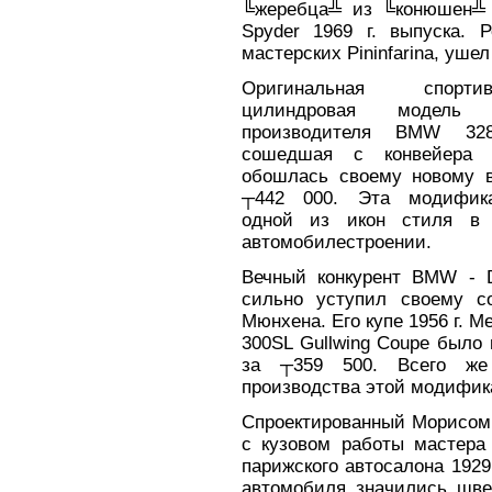
╚жеребца╩ из ╚конюшен╩ М
Spyder 1969 г. выпуска. 
мастерских Pininfarina, ушел
Оригинальная спорт
цилиндровая модель б
производителя BMW 328
сошедшая с конвейера 
обошлась своему новому 
┬442 000. Эта модифик
одной из икон стиля в 
автомобилестроении.
Вечный конкурент BMW - D
сильно уступил своему с
Мюнхена. Его купе 1956 г. M
300SL Gullwing Coupe было
за ┬359 500. Всего же
производства этой модифик
Спроектированный Морисом Го
с кузовом работы мастера
парижского автосалона 1929
автомобиля значились шве