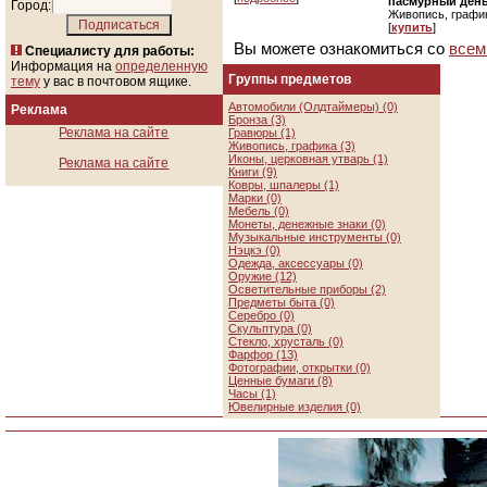
пасмурный день"
Город:
Живопись, графи
[
купить
]
Вы можете ознакомиться со
всем
Специалисту для работы:
Информация на
определенную
Группы предметов
тему
у вас в почтовом ящике.
Автомобили (Олдтаймеры) (0)
Реклама
Бронза (3)
Реклама на сайте
Гравюры (1)
Живопись, графика (3)
Иконы, церковная утварь (1)
Реклама на сайте
Книги (9)
Ковры, шпалеры (1)
Марки (0)
Мебель (0)
Монеты, денежные знаки (0)
Музыкальные инструменты (0)
Нэцкэ (0)
Одежда, аксессуары (0)
Оружие (12)
Осветительные приборы (2)
Предметы быта (0)
Серебро (0)
Скульптура (0)
Стекло, хрусталь (0)
Фарфор (13)
Фотографии, открытки (0)
Ценные бумаги (8)
Часы (1)
Ювелирные изделия (0)