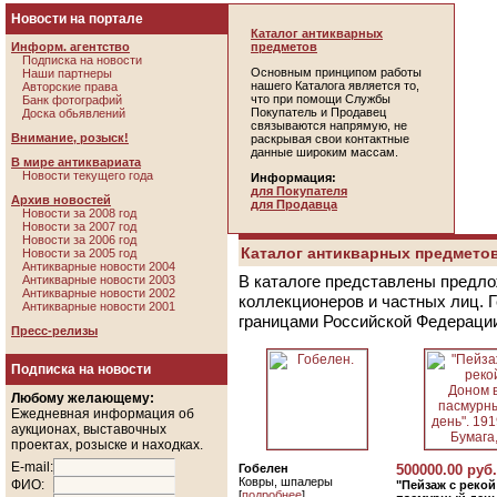
Новости на портале
Каталог антикварных
Информ. агентство
предметов
Подписка на новости
Основным принципом работы
Наши партнеры
нашего Каталога является то,
Авторские права
что при помощи Службы
Банк фотографий
Покупатель и Продавец
Доска обьявлений
связываются напрямую, не
Внимание, розыск!
раскрывая свои контактные
данные широким массам.
В мире антиквариата
Новости текущего года
Информация:
для Покупателя
Архив новостей
для Продавца
Новости за 2008 год
Новости за 2007 год
Новости за 2006 год
Каталог антикварных предметов
Новости за 2005 год
Антикварные новости 2004
В каталоге представлены предло
Антикварные новости 2003
Антикварные новости 2002
коллекционеров и частных лиц. 
Антикварные новости 2001
границами Российской Федераци
Пресс-релизы
Подписка на новости
Любому желающему:
Ежедневная информация об
аукционах, выставочных
проектах, розыске и находках.
E-mail:
Гобелен
500000.00 руб.
Ковры, шпалеры
ФИО:
"Пейзаж с реко
[
подробнее
]