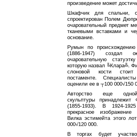
произведение может достичь
Шкафчик для спальни, 
спроектирован Полем Дюпре
очаровательный предмет ме
тканевыми вставками и че
основание.
Румын по происхождению
(1886-1947) создал 
очаровательную статуэтк
которую назвал ╚Клара╩. Фи
слоновой кости стоит
постаменте. Специалисты
оценили ее в ┬100 000√150 0
Авторство еще одной
скульптуры принадлежит 
(1855-1933). В 1924-192
прекрасное изображение 
Вилка эстимейта этого лот
000√120 000.
В торгах будет участв