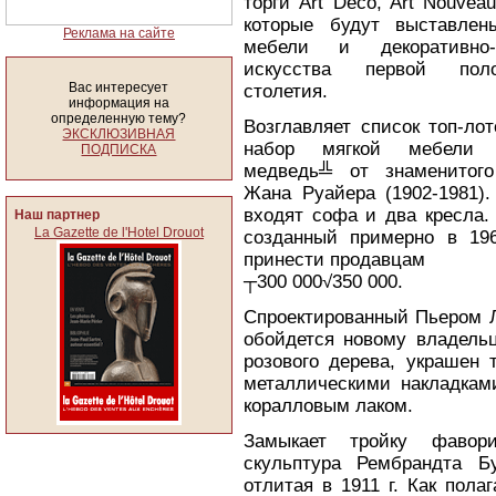
торги Art Deco, Art Nouveau
которые будут выставлен
Реклама на сайте
мебели и декоративно-п
искусства первой по
Вас интересует
столетия.
информация на
определенную тему?
Возглавляет список топ-ло
ЭКСКЛЮЗИВНАЯ
набор мягкой мебели 
ПОДПИСКА
медведь╩ от знаменитого
Жана Руайера (1902-1981).
входят софа и два кресла.
Наш партнер
La Gazette de l'Hotel Drouot
созданный примерно в 196
принести продавцам
┬300 000√350 000.
Спроектированный Пьером Л
обойдется новому владельц
розового дерева, украшен
металлическими накладками
коралловым лаком.
Замыкает тройку фавор
скульптура Рембрандта Б
отлитая в 1911 г. Как пола