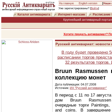
На главную
English version
[
Наши 
Уже зарегистрированы? [
Войти
]
Каталог антиквариата
Интернет-магазин
Расписание 
Крупнейший антикварный портал 
Хотите продать антиквариат? П
Русский антиквариат: новости
В году будет проведено 
расписании торгов предста
32 результатов торгов
Bruun Rasmussen 
коллекцию монет
Дата публикации: 04.07.2008
Источник:
ИА "Русский антиквариат"
В период с 11 по 17 август
дом Bruun Rasmussen
очередные торги Paintings, 
and coins. В завершение