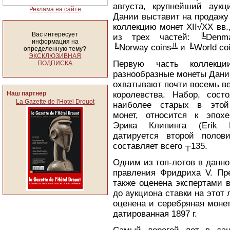
августа, крупнейший аук
Реклама на сайте
Дании выставит на продажу
коллекцию монет XII√XX вв
Вас интересует
из трех частей: ╚Denma
информация на
╚Norway coins╩ и ╚World co
определенную тему?
ЭКСКЛЮЗИВНАЯ
Первую часть коллекци
ПОДПИСКА
разнообразные монеты Дани
охватывают почти восемь в
Наш партнер
королевства. Набор, сос
La Gazette de l'Hotel Drouot
наиболее старых в этой
монет, относится к эпох
Эрика Клипинга (Erik K
датируется второй полови
составляет всего ┬135.
Одним из топ-лотов в данно
правления Фридриха V. Пре
также оценена экспертами в
до аукциона ставки на этот 
оценена и серебряная монет
датированная 1897 г.