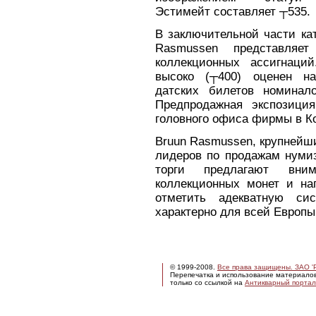
Эстимейт составляет ┬535.
В заключительной части ка
Rasmussen представляе
коллекционных ассигнаци
высоко (┬400) оценен н
датских билетов номинал
Предпродажная экспозиция
головного офиса фирмы в Ко
Bruun Rasmussen, крупнейш
лидеров по продажам нумиз
торги предлагают вни
коллекционных монет и наг
отметить адекватную сис
характерно для всей Европ
© 1999-2008.
Все права защищены. ЗАО 'Р
Перепечатка и использование материало
только со ссылкой на
Антикварный портал 