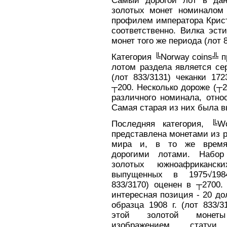
Самый дорогой лот в дан
золотых монет номиналом 
профилем императора Кристи
соответственно. Вилка эст
монет того же периода (лот 
Категория ╚Norway coins╩ п
лотом раздела является се
(лот 833/3131) чеканки 17
┬200. Несколько дороже (┬2
различного номинала, отно
Самая старая из них была в
Последняя категория, ╚Wo
представлена монетами из 
мира и, в то же время
дорогими лотами. Набо
золотых южноафрикански
выпущенных в 1975√198
833/3170) оценен в ┬2700
интересная позиция - 20 д
образца 1908 г. (лот 833/3
этой золотой монет
изображением статуи