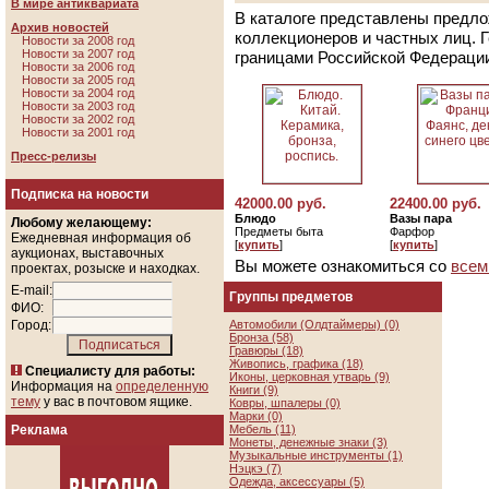
В мире антиквариата
В каталоге представлены предло
Архив новостей
коллекционеров и частных лиц. 
Новости за 2008 год
Новости за 2007 год
границами Российской Федераци
Новости за 2006 год
Новости за 2005 год
Новости за 2004 год
Новости за 2003 год
Новости за 2002 год
Новости за 2001 год
Пресс-релизы
Подписка на новости
42000.00 руб.
22400.00 руб.
Блюдо
Вазы пара
Любому желающему:
Предметы быта
Фарфор
Ежедневная информация об
[
купить
]
[
купить
]
аукционах, выставочных
Вы можете ознакомиться со
всем
проектах, розыске и находках.
E-mail:
Группы предметов
ФИО:
Город:
Автомобили (Олдтаймеры) (0)
Бронза (58)
Гравюры (18)
Живопись, графика (18)
Специалисту для работы:
Иконы, церковная утварь (9)
Информация на
определенную
Книги (9)
тему
у вас в почтовом ящике.
Ковры, шпалеры (0)
Марки (0)
Реклама
Мебель (11)
Монеты, денежные знаки (3)
Музыкальные инструменты (1)
Нэцкэ (7)
Одежда, аксессуары (5)