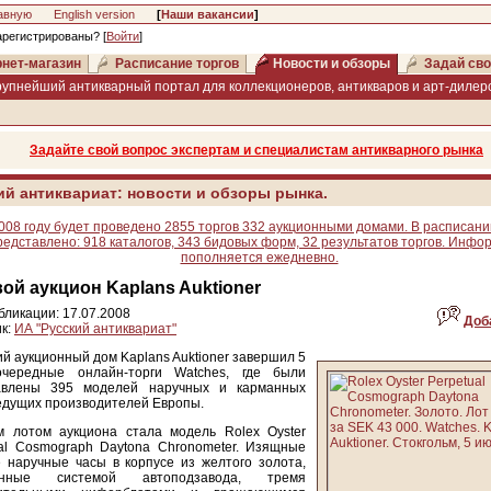
авную
English version
[
Наши вакансии
]
арегистрированы? [
Войти
]
нет-магазин
Расписание торгов
Новости и обзоры
Задай сво
рупнейший антикварный портал для коллекционеров, антикваров и арт-дилеро
Задайте свой вопрос экспертам и специалистам антикварного рынка
ий антиквариат: новости и обзоры рынка.
008 году будет проведено 2855 торгов 332 аукционными домами. В расписани
редставлено: 918 каталогов, 343 бидовых форм, 32 результатов торгов. Инфо
пополняется ежедневно.
ой аукцион Kaplans Auktioner
бликации: 17.07.2008
Доб
к:
ИА "Русский антиквариат"
й аукционный дом Kaplans Auktioner завершил 5
чередные онлайн-торги Watches, где были
авлены 395 моделей наручных и карманных
едущих производителей Европы.
м лотом аукциона стала модель Rolex Oyster
ual Cosmograph Daytona Chronometer. Изящные
 наручные часы в корпусе из желтого золота,
енные системой автоподзавода, тремя