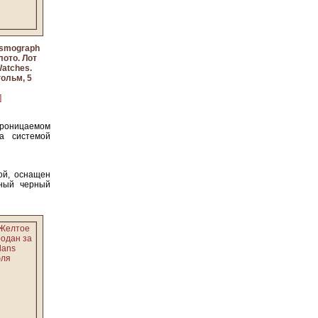
osmograph
лото. Лот
Watches.
гольм, 5
]
проницаемом
а системой
ой, оснащен
тный черный