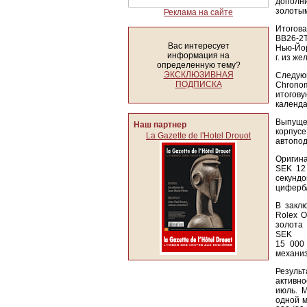
допол
золотым
Реклама на сайте
Итогов
BB26-2T
Вас интересует
Нью-Йор
информация на
г. из же
определенную тему?
ЭКСКЛЮЗИВНАЯ
Следую
ПОДПИСКА
Chronom
итогову
календа
Выпуще
Наш партнер
корпус
La Gazette de l'Hotel Drouot
автопод
Оригина
SEK 12 
секунд
цифербл
В закл
Rolex O
золота
SEK
15 000
механиз
Резуль
активно
июль. 
одной м