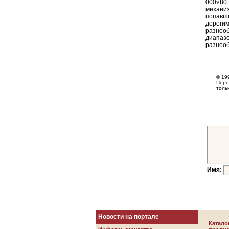
000√80 
механиз
попавш
дорог
разноо
диапа
разноо
© 19
Пере
толь
Имя:
Новости на портале
Катало