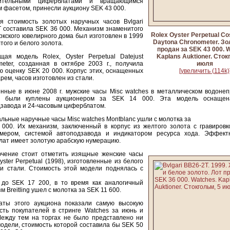
нительными циферблатами и вращающимся
 фасетом, принесли аукциону SEK 43 000.
ая стоимость золотых наручных часов Bvlgari
 составила SEK 36 000. Механизм знаменитого
Rolex Oyster Perpetual C
кского ювелирного дома был изготовлен в 1999
Daytona Chronometer. Зо
лтого и белого золота.
продан за SEK 43 000. 
щая модель Rolex, Oyster Perpetual Datejust
Kaplans Auktioner. Сток
eter, созданная в октябре 2003 г., получила
июля
ю оценку SEK 20 000. Корпус этих, оснащенных
[увеличить (114k)
рем, часов изготовлен из стали.
нные в июне 2008 г. мужские часы Misc watches в металлическом водоне
е были куплены аукционером за SEK 14 000. Эта модель оснащен
завода и 24-часовым циферблатом.
льные наручные часы Misc watches Montblanc ушли с молотка за
000. Их механизм, заключенный в корпус из желтого золота с гравировк
омером, системой автоподзавода и индикатором ресурса хода. Эффек
ат имеет золотую арабскую нумерацию.
ючение стоит отметить изящные женские часы
yster Perpetual (1998), изготовленные из белого
 и стали. Стоимость этой модели поднялась с
 до SEK 17 200, в то время как аналогичный
м Breitling ушел с молотка за SEK 11 600.
таты этого аукциона показали самую высокую
сть покупателей в стринге Watches за июнь и
Между тем на торгах не было представлено ни
одели, стоимость которой составила бы SEK 50