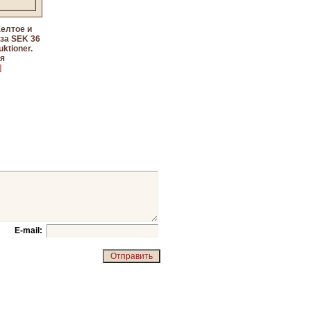
Желтое и
 за SEK 36
ktioner.
ля
]
E-mail: