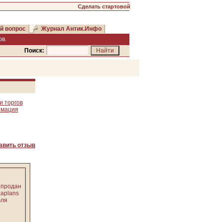
Сделать стартовой
й вопрос
Журнал Антик.Инфо
в.
Поиск:
и торгов
рмация
авить отзыв