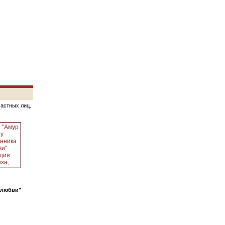
частных лиц.
 любви"