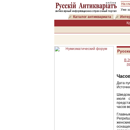
На гл
Уже з
Каталог антиквариата
Интер
К
Русск
В 2
п
Часов
Дата пу
Источни
Шведски
июля о
предст
часов в
Главны
Perpet
женские
оснащ