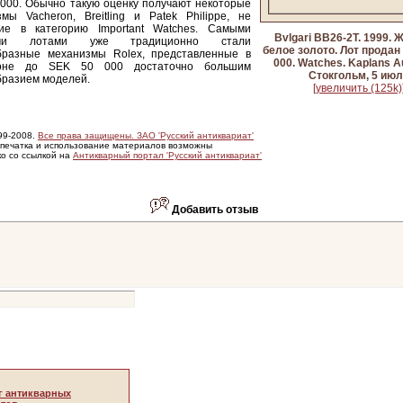
000. Обычно такую оценку получают некоторые
мы Vacheron, Breitling и Patek Philippe, не
ие в категорию Important Watches. Самыми
Bvlgari BB26-2T. 1999. 
ими лотами уже традиционно стали
белое золото. Лот продан
бразные механизмы Rolex, представленные в
000. Watches. Kaplans Au
зоне до SEK 50 000 достаточно большим
Стокгольм, 5 ию
бразием моделей.
[увеличить (125k)
99-2008.
Все права защищены. ЗАО 'Русский антиквариат'
печатка и использование материалов возможны
ко со ссылкой на
Антикварный портал 'Русский антиквариат'
Добавить отзыв
г антикварных