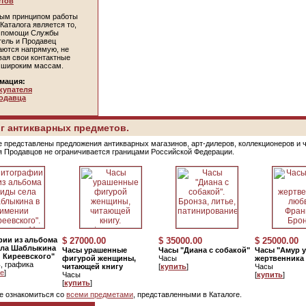
тов
ым принципом работы
Каталога является то,
и помощи Службы
тель и Продавец
аются напрямую, не
вая свои контактные
 широким массам.
мация:
купателя
одавца
г антикварных предметов.
е представлены предложения антикварных магазинов, арт-дилеров, коллекционеров и 
я Продавцов не ограничивается границами Российской Федерации.
фии из альбома
$ 27000.00
$ 35000.00
$ 25000.00
ела Шаблыкина
Часы урашенные
Часы "Диана с собакой"
Часы "Амур у
 Киреевского"
фигурой женщины,
Часы
жертвенника
, графика
читающей книгу
[
купить
]
Часы
е
]
Часы
[
купить
]
[
купить
]
е ознакомиться со
всеми предметами
, представленными в Каталоге.