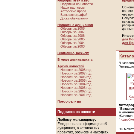
Информ. агентство
предме
Подписка на новости
Основн
Наши партнеры
нашего 
Авторские права
что пр
Банк фотографий
Покупа
Доска обьявлений
связыв
Новости с аукционов
раскры
Обзоры за 2008
данные
Обзоры за 2007
Обзоры за 2006
Инфор
Обзоры за 2005
для По
Обзоры за 2004
для Пр
Обзоры за 2003
Внимание, розыск!
Катало
В мире антиквариата
В каталог
Архив новостей
Географи
Новости за 2008 год
Новости за 2007 год
Новости за 2006 год
Новости за 2005 год
Новости за 2004 год
Новости за 2003 год
Новости за 2002 год
Новости за 2001 год
Пресс-релизы
Литогра
"Виды с
Подписка на новости
в имении
Живопись
Любому желающему:
[
подробне
Ежедневная информация об
аукционах, выставочных
Вы может
проектах, розыске и находках.