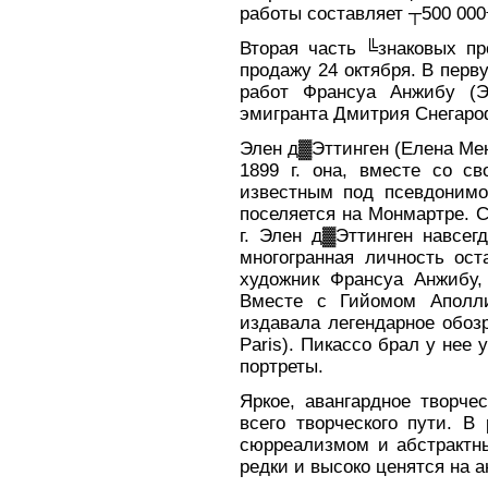
работы составляет ┬500 000
Вторая часть ╚знаковых пр
продажу 24 октября. В перв
работ Франсуа Анжибу (Э
эмигранта Дмитрия Снегар
Элен д▓Эттинген (Елена Мен
1899 г. она, вместе со с
известным под псевдоним
поселяется на Монмартре. С
г. Элен д▓Эттинген навсег
многогранная личность ос
художник Франсуа Анжибу,
Вместе с Гийомом Аполли
издавала легендарное обоз
Paris). Пикассо брал у нее 
портреты.
Яркое, авангардное творче
всего творческого пути. В
сюрреализмом и абстрактны
редки и высоко ценятся на 