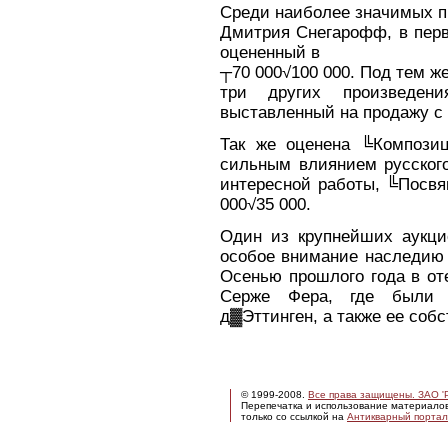
Среди наиболее значимых п
Дмитрия Снегарофф, в перв
оцененный в
┬70 000√100 000. Под тем ж
три других произведен
выставленный на продажу с 
Так же оценена ╚Компози
сильным влиянием русского
интересной работы, ╚Посвя
000√35 000.
Один из крупнейших аукцио
особое внимание наследию 
Осенью прошлого года в оте
Серже Фера, где были 
д▓Эттинген, а также ее соб
© 1999-2008.
Все права защищены. ЗАО 'Р
Перепечатка и использование материало
только со ссылкой на
Антикварный портал 