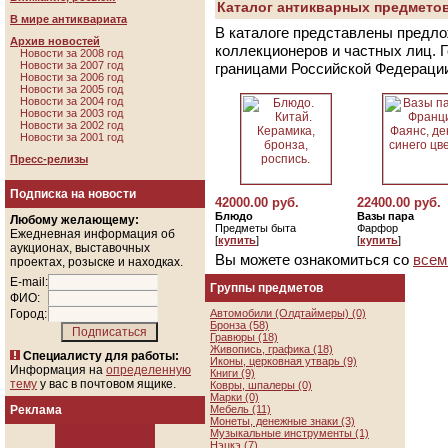
Каталог антикварных предметов
В мире антиквариата
В каталоге представлены предло
Архив новостей
коллекционеров и частных лиц. 
Новости за 2008 год
Новости за 2007 год
границами Российской Федераци
Новости за 2006 год
Новости за 2005 год
Новости за 2004 год
Новости за 2003 год
Новости за 2002 год
Новости за 2001 год
Пресс-релизы
Подписка на новости
42000.00 руб.
22400.00 руб.
Блюдо
Вазы пара
Любому желающему:
Предметы быта
Фарфор
Ежедневная информация об
[
купить
]
[
купить
]
аукционах, выставочных
Вы можете ознакомиться со
всем
проектах, розыске и находках.
E-mail:
Группы предметов
ФИО:
Город:
Автомобили (Олдтаймеры) (0)
Бронза (58)
Гравюры (18)
Живопись, графика (18)
Специалисту для работы:
Иконы, церковная утварь (9)
Информация на
определенную
Книги (9)
тему
у вас в почтовом ящике.
Ковры, шпалеры (0)
Марки (0)
Реклама
Мебель (11)
Монеты, денежные знаки (3)
Музыкальные инструменты (1)
Нэцкэ (7)