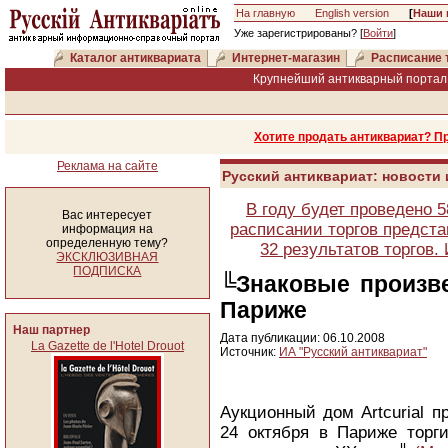
На главную
English version
[
Наши 
Уже зарегистрированы? [
Войти
]
Каталог антиквариата
Интернет-магазин
Расписание 
Крупнейший антикварный портал 
Хотите продать антиквариат? П
Реклама на сайте
Русский антиквариат: новости
В году будет проведено 
Вас интересует
расписании торгов предста
информация на
определенную тему?
32 результатов торгов
ЭКСКЛЮЗИВНАЯ
ПОДПИСКА
╚Знаковые произве
Париже
Наш партнер
Дата публикации: 06.10.2008
La Gazette de l'Hotel Drouot
Источник:
ИА "Русский антиквариат"
Аукционный дом Artcurial п
24 октября в Париже торг