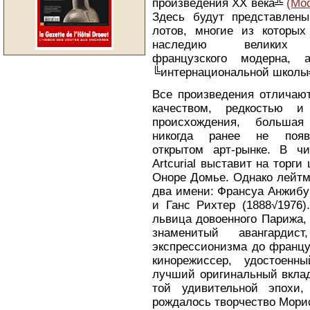
произведения ХХ века╩
(Mod
Здесь будут представлен
лотов, многие из которых
наследию великих 
французского модерна,
╚интернациональной школы
Все произведения отличаю
качеством, редкостью и
происхождения, больша
никогда ранее не появ
открытом арт-рынке. В ч
Artcurial выставит на торг
Оноре Домье. Однако лейтм
два имени: Франсуа Анжибу
и Ганс Рихтер (1888√1976)
львица довоенного Парижа, 
знаменитый авангарди
экспрессионизма до францу
кинорежиссер, удостоенн
лучший оригинальный вклад
той удивительной эпохи,
рождалось творчество Мори