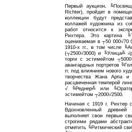
Первый аукцион, ╚Посвящ
Richter), пройдет в помеще
коллекции будут предста
коллажей художника из со
работ относится к экспр
Рихтера. Это картина ╚
оцениваемая в ┬50 000√70 0
1910-х гг., в том числе ╚
(┬2500√3000) и ╚Улица╩ √р
торги с эстимейтом ┬5000
авангардных портретов ╚Го
гг. под влиянием нового худ
творчества Жана Арпа и 
расцвеченная темперой лин
√ ╚Реднер╩ или ╚Оратор
эстимейтом ┬2000√2500.
Начиная с 1919 г. Рихтер 
Вдохновленный древней
выполняет свои первые св
строгими рядами абстракт
отметить ╚Ритмический свит