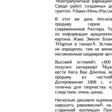
╚Контрапунктные вариации╩
Среди работ, созданных до
триптих ╚Закат√Ночь√Рассве
В этот же день Artcuri
продажу серию пр
современников Рихтера. То
по информации аукционног
картина Жака Эмиля Блан
╚Партия в теннис╩. Эстим
не определен, тем не мене
несомненным шедевром авт
Высокий эстимейт, ┬600
получил натюрморт ╚Бук
кисти Кеса Ван Донгена, 
продажу из частной
Датированная 1908 г., 
типична для творчества х
следствие, очень ценна.
Несколько дешевле оценена
нарушить равновесие╩, на
старинной коллекции Пол