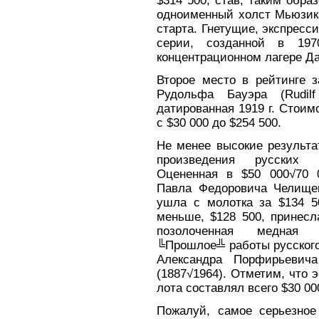
$314 500, став, таким обра
одноименный холст Мьюзика
старта. Гнетущие, экспресс
серии, созданной в 197
концентрационном лагере Да
Второе место в рейтинге з
Рудольфа Бауэра (Rudil
датированная 1919 г. Стоим
с $30 000 до $254 500.
Не менее высокие результа
произведения русских х
Оцененная в $50 000√70 
Павла Федоровича Челище
ушла с молотка за $134 5
меньше, $128 500, принесл
позолоченная медная к
╚Прошлое╩ работы русского
Александра Порфирьевича
(1887√1964). Отметим, что 
лота составлял всего $30 00
Пожалуй, самое серьезно