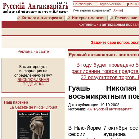
На главную
English version
[
Наши 
Уже зарегистрированы? [
Войти
]
Каталог антиквариата
Интернет-магазин
Расписание 
Крупнейший антикварный портал 
Задайте свой вопрос экс
Реклама на сайте
Русский антиквариат: новости
В году будет проведено 
Вас интересует
расписании торгов предста
информация на
определенную тему?
32 результатов торгов
ЭКСКЛЮЗИВНАЯ
ПОДПИСКА
Гуашь Никола
восьмикратным по
Наш партнер
Дата публикации: 10.10.2008
La Gazette de l'Hotel Drouot
Источник:
ИА "Русский антиквариат"
В Нью-Йорке 7 октября сос
сессии аукциона S