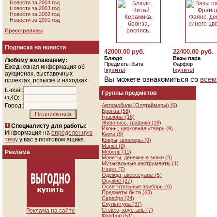
Новости за 2004 год
Новости за 2003 год
Новости за 2002 год
Новости за 2001 год
Пресс-релизы
Подписка на новости
42000.00 руб.
22400.00 руб.
Блюдо
Вазы пара
Любому желающему:
Предметы быта
Фарфор
Ежедневная информация об
[
купить
]
[
купить
]
аукционах, выставочных
Вы можете ознакомиться со
всем
проектах, розыске и находках.
E-mail:
Группы предметов
ФИО:
Город:
Автомобили (Олдтаймеры) (0)
Бронза (58)
Гравюры (18)
Живопись, графика (18)
Специалисту для работы:
Иконы, церковная утварь (9)
Информация на
определенную
Книги (9)
тему
у вас в почтовом ящике.
Ковры, шпалеры (0)
Марки (0)
Реклама
Мебель (11)
Монеты, денежные знаки (3)
Музыкальные инструменты (1)
Нэцкэ (7)
Одежда, аксессуары (5)
Оружие (27)
Осветительные приборы (6)
Предметы быта (63)
Серебро (24)
Скульптура (37)
Стекло, хрусталь (7)
Реклама на сайте
Фарфор (51)