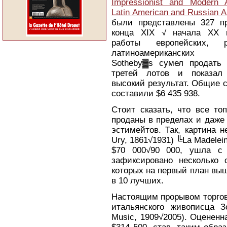
Impressionist and Modern A
Latin American and Russian A
были представлены 327 п
конца XIX √ начала XX в
работы европейских, 
латиноамериканских ху
Sotheby▓s сумел продать
третей лотов и показал 
высокий результат. Общие 
составили $6 435 938.
Стоит сказать, что все то
проданы в пределах и даже
эстимейтов. Так, картина 
Ury, 1861√1931) ╚La Madelei
$70 000√90 000, ушла с
зафиксировано несколько 
которых на первый план выш
в 10 лучших.
Настоящим прорывом торгов
итальянского живописца З
Music, 1909√2005). Оцененн